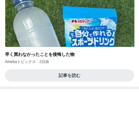
桃オフィシャルブログ Powered by Ameba
2日前
移植後なのに胸が張らず痛くないこと
Amebaトピックス
1日前
インターン面接3
四コマ戦士 パパ戦記
7日前