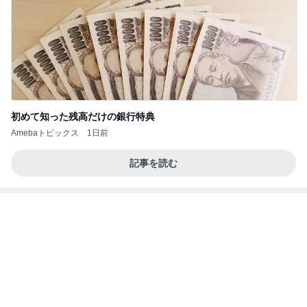
トレ
AKO | Smart Life
9日前
また一つ増えた夏休みの楽しい思い出
Amebaトピックス
9時間前
夢見さんから 揺れが激しく注意していましょう❗️
マリアオフィシャルブログ「ひむかの風にさそわれ
9日前
て」Powered by Ameba