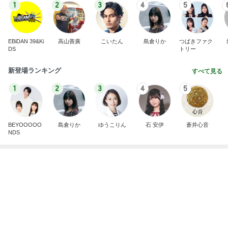
だいたひかるオフィシャルブログ Powered by Ame
1日前
ba
猫目当てで買ったカルディのグッズ
Amebaトピックス
1日前
悲しすぎて立ち直れない。
クロオフィシャルブログPowered by Ameba
1日前