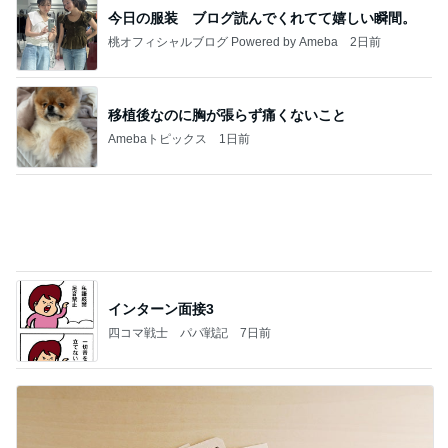
停車中のオムニバスに乗って撮る写真
Amebaトピックス
1日前
今週から停電が始まる?! 片山さつき大臣の警告がE
BS、RV、そしてGESARA宣言が⁈
心の道標【旧：ヤ～ベェのブログ】
18時間前
無料で一般公開されている銀行
Amebaトピックス
22時間前
業務用アイスどこに売ってる？ロッテやタカナシ等
安い市販の2リットルアイスは業務スーパーやシャ