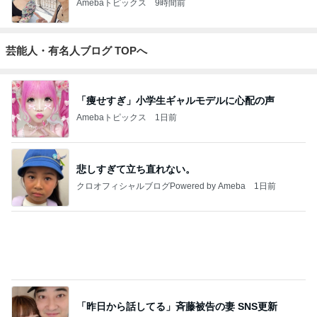
Amebaトピックス
12時間前
2026/07/28(K) 4本
何でかな？何でだろ？
11日前
ジャンルランキング
カメラ(風景写真)
9,435人参加中
1
銀座のママブログ✨美肌で開運✨銀座ママが作った化
粧品✨銀座クラブ高嶋25歳で開店✨高嶋りえ子 お着
物でエルメス バーキン コーデ
【銀座クラブ高嶋】元OL婚約破棄から24歳で銀座ママ25歳でオーナーママ銀座 美肌で開運♡パワースポット巡り高嶋りえ子ブログ
2
北軽井沢［半住人生活］
やっちゃん
3
S M R
likeabridgeover