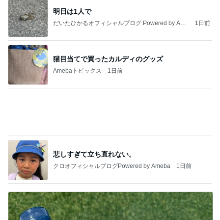
大成功だった話題のお帰りマンゴー
Amebaトピックス
10時間前
私達が何も言えなくなる事を楽しみにしていまー
す｡
最後の悪あがき
3日前
79日ぶりの猫と義母からの解放
Amebaトピックス
1日前
今日の服装 ブログ読んでくれてて嬉しい瞬間。