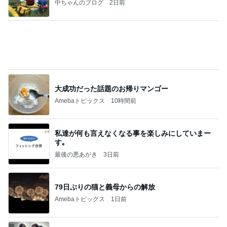
假屋崎省吾 にんにく6個分のもつ鍋
Amebaトピックス
1日前
あいのりクロ 図々しい人って、こういう人？
勝手に考察
3日前