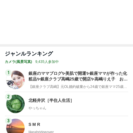
3
3
日々是甘露2〜ディズニ
毎日笑顔で過ごし
ー風味〜
モモ母さん
甘露
もっと見る
オフィシャルブロガーランキング
総合ランキング
すべて見る
1
2
3
市川團十郎白
小林麻央
だいたひかる
桃
クロ
猿
急上昇ランキング
すべて見る
1
2
3
4
5