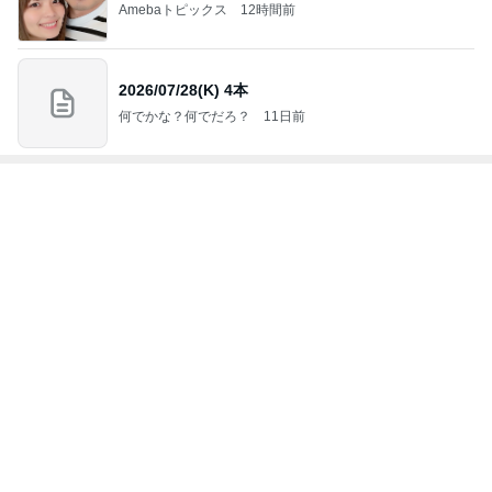
4
5
6
7
8
Akinobu Tanig
秘密基地
妻に先立たれ
カメラと歩
「やす」のの
uchi | Itoshima
た老人ブログ
く、日本の風
んびり日常記
Landscape Ph
景スナップ紀
otographer
行
もっと見る
トップブロガーランキング
旅行
料理
1
1
「吉田さんちのファミ
栄養士ママそっち
リー日記」Powered b
簡単美味しいサイ
y Ameba 吉田さんファ
献立
吉田さんファミリー
そっち～
ミリーオフィシャルブ
ログ
2
2
☆やまあこ☆さんのデ
ゆうき酒場
ィズニー日記
ゆうき
☆やまあこ☆