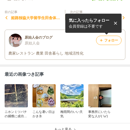
前の記事
次の記事
姫路独協大学留学生田舎体験
家族で(^^)
気に入ったらフォロー
学習
会員登録は不要です
原始人会のブログ
フォロー
原始人会
農家レストラン 農業 田舎暮らし 地域活性化
最近の画像つき記事
ニホンミツバチ
こんな暑い日は
梅雨間のいい天
事務所にいたら
の捕獲に成功
かき氷
気
変な人が( 'ω')
(✌'ω' ✌)
もっと見る