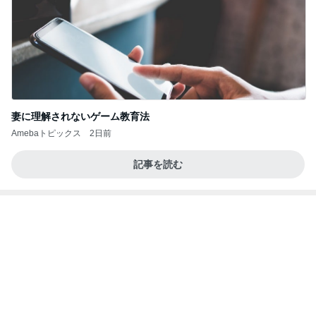
小林礼奈オフィシャルブログ「小林礼奈のブーブー
9日前
ブログ」Powered by Ameba
かとうかず子 バタバタだった午前中
Amebaトピックス
2日前
《3年連続》瑶子さま 懇意の高級カーディーラー
協賛のイベントにご出席…宮内庁が懸念する“熱心
すぎ
hirokoの✿Love＆Awakening✿
9日前