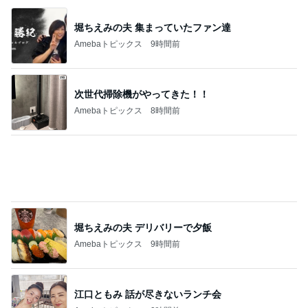
芸能人・有名人ブログ TOPへ
「痩せすぎ」小学生ギャルモデルに心配の声
Amebaトピックス
1日前
悲しすぎて立ち直れない。
クロオフィシャルブログPowered by Ameba
1日前
「昨日から話してる」斉藤被告の妻 SNS更新