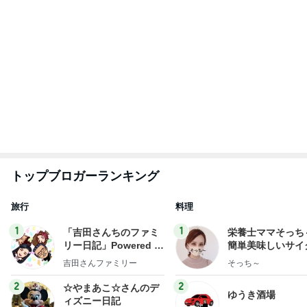
だいた 朝と夜がくっついた毎日
Amebaトピックス
1日前
横浜SOGOうまいもの大会
nanaオフィシャルブログ Powered by Ameba
11日前