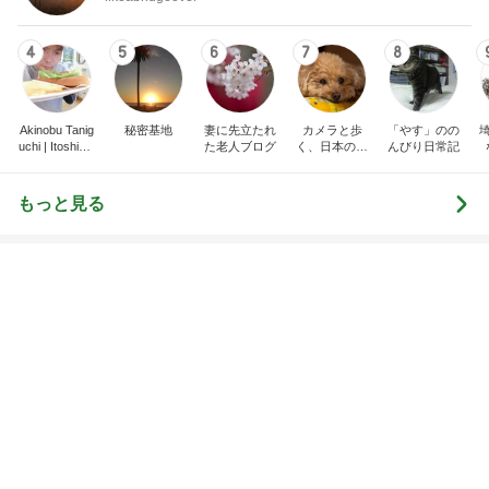
EBiDAN 39&Ki
高山善廣
こいたん
島倉りか
つばきファク
DS
トリー
新登場ランキング
すべて見る
1
2
3
4
5
BEYOOOOO
島倉りか
ゆうこりん
石 安伊
蒼井心音
NDS