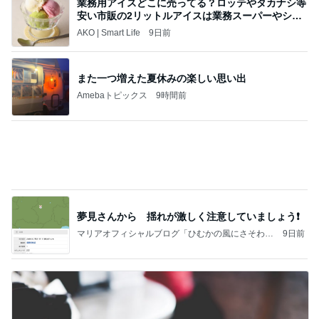
買ったシートマスクとリップペンシル
Amebaトピックス
21時間前
当ブログの売り上げ件数、一部公開します…
世帯年収500万 ゆるゆる4人家族の節約ブログ 〜
2日前
ケチ旦那と金銭感覚マヒ嫁の日々〜
渡辺美奈代 夫との夫婦ランチ
Amebaトピックス
14時間前
美味しいお茶とお菓子で。母とティータイム