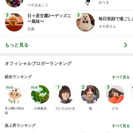
この人の言う子どもたちに入った娘
Amebaトピックス
1日前
2026/07/28(K) 4本
何でかな？何でだろ？
11日前
堀ちえみの夫 検診前に歴史ある牛丼
Amebaトピックス
1日前
明日は1人で