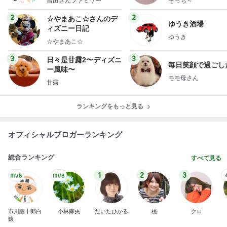
吉田さんファミリー
そっち～
ミリーオフィシャルブ
ログ
2
2
☆やまあこ☆さんのデ
ゆうき酒場
ィズニー日記
ゆうき
☆やまあこ☆
3
3
日々是甘露2〜ディズニ
毎日笑顔で過ごし
ー風味〜
モモ母さん
甘露
ランキングをもっと見る
オフィシャルブロガーランキング
総合ランキング
すべて見る
1
2
3
市川團十郎白
小林麻央
だいたひかる
桃
クロ
猿