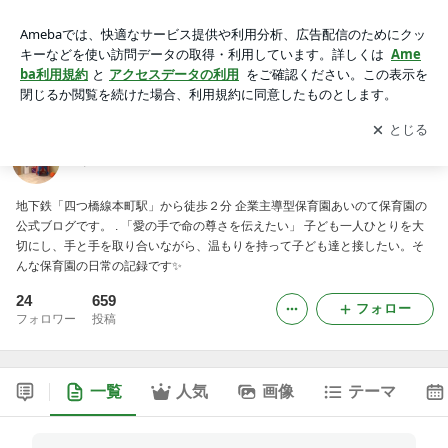
あいのて保育園
アプリをダウンロードして
ブログの更新通知
を受け取りまし
開く
ょう。
あいのて保育園
地下鉄「四つ橋線本町駅」から徒歩２分 企業主導型保育園あいのて保育園の
公式ブログです。 . 「愛の手で命の尊さを伝えたい」 子ども一人ひとりを大
切にし、手と手を取り合いながら、温もりを持って子ども達と接したい。そ
んな保育園の日常の記録です✨
24
659
フォロー
フォロワー
投稿
一覧
人気
画像
テーマ