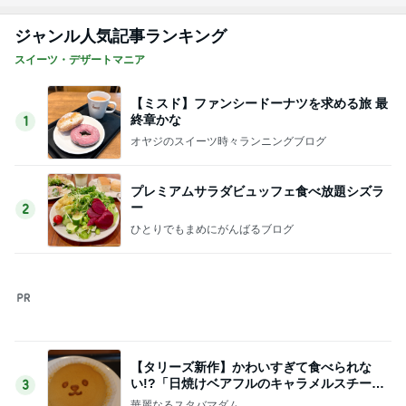
ジャンル人気記事ランキング
スイーツ・デザートマニア
【ミスド】ファンシードーナツを求める旅 最
終章かな
1
オヤジのスイーツ時々ランニングブログ
プレミアムサラダビュッフェ食べ放題シズラ
ー
2
ひとりでもまめにがんばるブログ
【タリーズ新作】かわいすぎて食べられな
い!?「日焼けベアフルのキャラメルスチーム
3
ケーキ」を実食
華麗なるスタバマダム