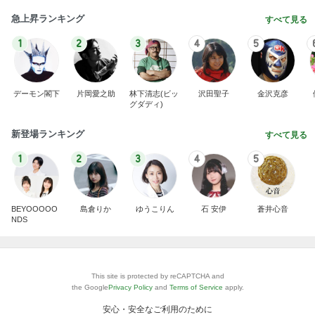
急上昇ランキング
すべて見る
1
2
3
4
5
デーモン閣下
片岡愛之助
林下清志(ビッ
沢田聖子
金沢克彦
グダディ)
新登場ランキング
すべて見る
1
2
3
4
5
BEYOOOOO
島倉りか
ゆうこりん
石 安伊
蒼井心音
NDS
This site is protected by reCAPTCHA and
the Google
Privacy Policy
and
Terms of Service
apply.
安心・安全なご利用のために