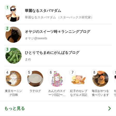
1
華麗なるスタバマダム
華麗なるスタバマダム （スターバックス研究家）
2
オヤジのスイーツ時々ランニングブログ
オヤジ@sweets
3
ひとりでもまめにがんばるブログ
まめ
4
5
6
7
8
東京モーニン
ラテログ
わんたのスイ
紅子のセレブ
毎日おやつを
グ日和
ーツ日記〜小
なグルメ日記
食べています
さな幸せ♡コ
ンビニスイー
ツ〜
もっと見る