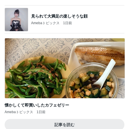
懐かしくて即買いしたカフェゼリー
Amebaトピックス
1日前
記事を読む
簡単に作った朝のおにぎりと味噌汁
Amebaトピックス
1日前
娘に勧められ買った久々ヒットな品
Amebaトピックス
1日前
娘が描いたうになどのカピバラ
Amebaトピックス
1日前