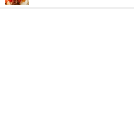
次世代掃除機がやってきた！！
Amebaトピックス
16時間前
銀行窓口での両替手数料770円
Amebaトピックス
1日前
コーヒー牛乳で作ったシャーベット