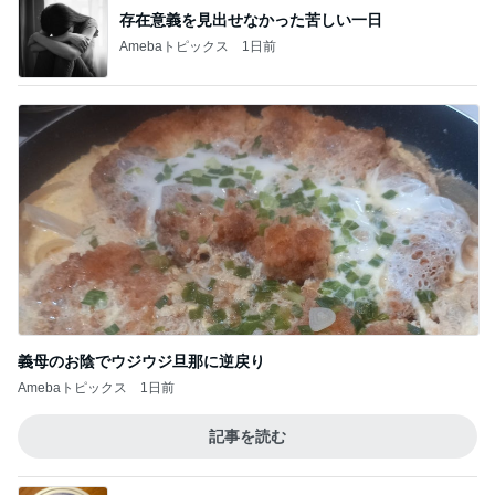
義母のお陰でウジウジ旦那に逆戻り
Amebaトピックス
1日前
記事を読む
内科と産婦人科の診察と貰った薬
Amebaトピックス
1日前
遅くなった誕生日ケーキサプライズ
Amebaトピックス
1日前
堀ちえみ 感動したコグマパン
Amebaトピックス
23時間前