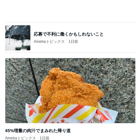
45%増量の肉汁でまみれた帰り道
Amebaトピックス
1日前
記事を読む
行列に30分並び買ったスクイーズ
Amebaトピックス
1日前
ジャンル人気記事ランキング
ディズニーレポ
本日のパークレポート（なぜこんなにイクス