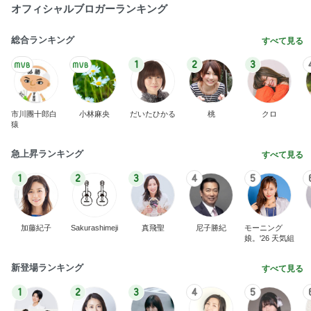
オフィシャルブロガーランキング
総合ランキング
すべて見る
1
2
3
市川團十郎白
小林麻央
だいたひかる
桃
クロ
猿
急上昇ランキング
すべて見る
1
2
3
4
5
加藤紀子
Sakurashimeji
真飛聖
尼子勝紀
モーニング
娘。'26 天気組
新登場ランキング
すべて見る
1
2
3
4
5