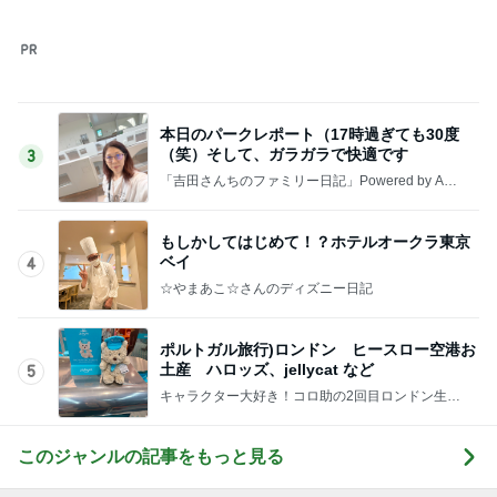
ポルトガル旅行)ロンドン ヒースロー空港お
土産 ハロッズ、jellycat など
5
キャラクター大好き！コロ助の2回目ロンドン生活
にっき★
このジャンルの記事をもっと見る
次世代掃除機がやってきた！！
Amebaトピックス
16時間前
ベビー連れでもゆっくりなランチ
Amebaトピックス
1日前
小川菜摘 トマトとピーマンの簡単副菜
Amebaトピックス
2日前