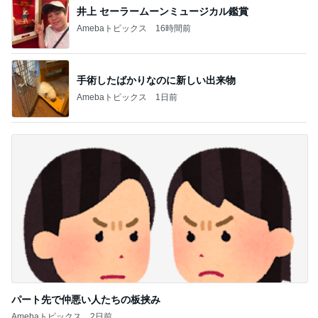
パート先で仲悪い人たちの板挟み
Amebaトピックス
2日前
記事を読む
完璧と褒められた介助への喜び
Amebaトピックス
21時間前
アグネス 孫とプールで泳ぎ日焼け
Amebaトピックス
1日前