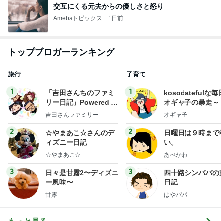
交互にくる元夫からの優しさと怒り
Amebaトピックス
1日前
トップブロガーランキング
旅行
子育て
1
1
「吉田さんちのファミ
kosodatefulな毎
リー日記」Powered b
オギャ子の暴走～
y Ameba 吉田さんファ
吉田さんファミリー
オギャ子
ミリーオフィシャルブ
ログ
2
2
☆やまあこ☆さんのデ
日曜日は９時まで
ィズニー日記
い。
☆やまあこ☆
あべかわ
3
3
日々是甘露2〜ディズニ
四十路シンパパの
ー風味〜
日記
甘露
はやパパ