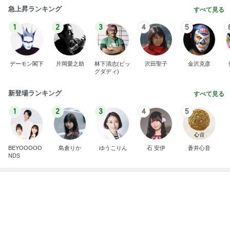
急上昇ランキング
すべて見る
1
2
3
4
5
デーモン閣下
片岡愛之助
林下清志(ビッ
沢田聖子
金沢克彦
グダディ)
新登場ランキング
すべて見る
1
2
3
4
5
BEYOOOOO
島倉りか
ゆうこりん
石 安伊
蒼井心音
NDS