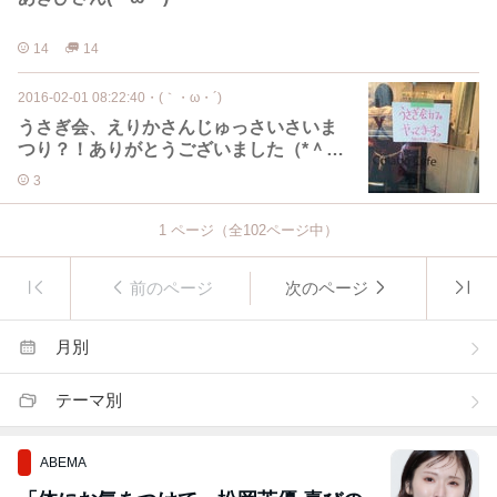
14
14
2016-02-01 08:22:40
・
(｀・ω・´)
うさぎ会、えりかさんじゅっさいさいま
つり？！ありがとうございました（*＾ワ
＾*）
3
1
ページ（全
102
ページ中）
前のページ
次のページ
月別
テーマ別
ABEMA