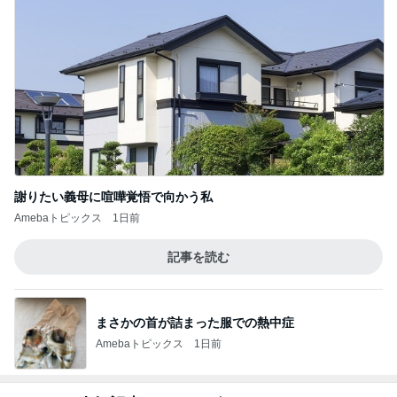
謝りたい義母に喧嘩覚悟で向かう私
Amebaトピックス
1日前
記事を読む
まさかの首が詰まった服での熱中症
Amebaトピックス
1日前
ジャンル人気記事ランキング
子育て(幼児)
私は一生不幸のまま？