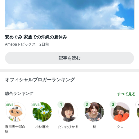
安めぐみ 家族での沖縄の夏休み
Amebaトピックス
2日前
記事を読む
オフィシャルブロガーランキング
総合ランキング
すべて見る
1
2
3
市川團十郎白
小林麻央
だいたひかる
桃
クロ
猿