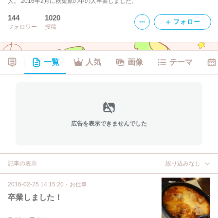
人。 2016年2月に秋葉原の中の人卒業しました。
144
1020
フォロー
フォロワー
投稿
一覧
人気
画像
テーマ
広告を表示できませんでした
記事の表示
絞り込みなし
2016-02-25 14:15:20
・
お仕事
卒業しました！