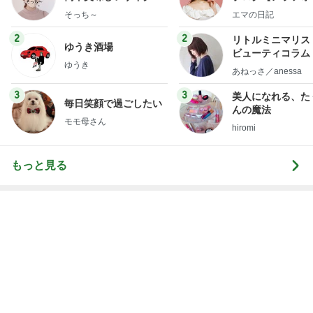
献立
社売却セカンドラ
そっち～
エマの日記
フ】
2
2
リトルミニマリス
ゆうき酒場
ビューティコラム 
ゆうき
little minimalist'
あねっさ／anessa
uty colum
3
3
美人になれる、た
毎日笑顔で過ごしたい
んの魔法
モモ母さん
hiromi
もっと見る