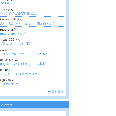
ZONEGOLF
omsakさん
イ⇒鎌倉でゴルフ開眼日記
nipara-no70さん
【絶対、私】・・・ゴルフと酒と何とやら・・・
rugoruferさん
orugoruferのブログ
ikicat1005さん
び猫 みきニャンの日記
ratyaさん
イランドのパタヤで プチ海外移住
ef-tatsuさん
在も尚ドバイに潜伏している模様
lf-rireさん
IRE（リール）大森のブログ
a-ja69さん
ーやのブログ
一覧を見る
クマーク