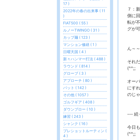
17 )
７：新
2022年の春の出来事 ( 11
側に
)
転が
FIAT500 ( 55 )
グが
ルノーTWINGO ( 31 )
カップ麺 ( 123 )
マンション修繕 ( 1 )
ん～
日曜天国 ( 4 )
新々ハンマー打法 ( 488 )
それ
ラウンド ( 814 )
(^^;;
グローブ ( 3 )
アプローチ ( 80 )
オー
にす
パット ( 142 )
のじ
その他 ( 1057 )
ゴルフギア ( 408 )
ダウンブロー ( 10 )
--- 続
練習 ( 243 )
シャンク ( 16 )
今日
プレショットルーティン (
(^^;;
4 )