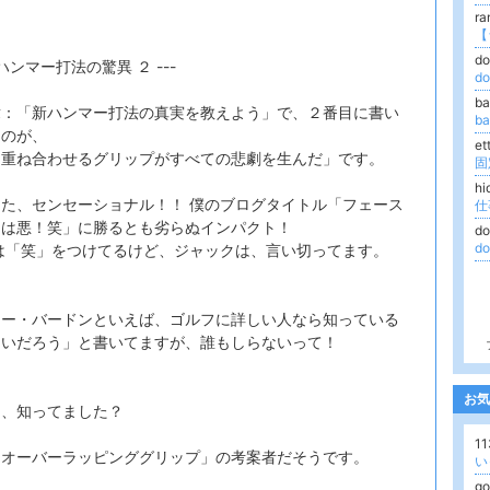
r
d
新ハンマー打法の驚異 ２ ---
d
b
章：「新ハンマー打法の真実を教えよう」で、２番目に書い
ba
るのが、
e
を重ね合わせるグリップがすべての悲劇を生んだ」です。
hi
た、センセーショナル！！ 僕のブログタイトル「フェース
ンは悪！笑」に勝るとも劣らぬインパクト！
d
d
は「笑」をつけてるけど、ジャックは、言い切ってます。
）
リー・バードンといえば、ゴルフに詳しい人なら知っている
多いだろう」と書いてますが、誰もしらないって！
お気
ん、知ってました？
1
「オーバーラッピンググリップ」の考案者だそうです。
い
go