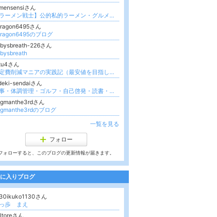
amensensiさん
【ラーメン戦士】公的私的ラーメン・グルメ日記 (松戸、船橋、鎌ヶ谷、白井、柏、印西)
oragon6495さん
oragon6495のブログ
abysbreath-226さん
bysbreath
ttu4さん
固定費削減マニアの実践記（最安値を目指して）
deki-sendaiさん
仕事・体調管理・ゴルフ・自己啓発・読書・映画
ogmanthe3rdさん
ogmanthe3rdのブログ
一覧を見る
フォロー
フォローすると、このブログの更新情報が届きます。
に入りブログ
130ikuko1130さん
っ歩 まえ
ltoreさん