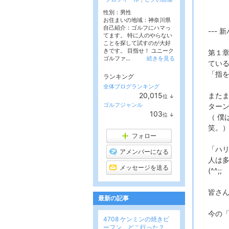
性別：
男性
お住まいの地域：
神奈川県
自己紹介：ゴルフにハマっ
--- 
てます。 特に人のやらない
ことを探して試すのが大好
きです。 目指せ！ ユニーク
第１
ゴルファ...
続きを見る
てい
「指
ランキング
全体ブログランキング
20,015
またま
位
↓
ラ
ゴルフジャンル
ター
ン
103
位
↓
キ
（ 僕
ラ
ン
笑。
ン
グ
キ
フォロー
下
ン
降
「ハ
グ
アメンバーになる
下
人は
降
メッセージを送る
(^^;;
皆さ
最新の記事
今の
4708 ケンミンの焼きビ
ーフン、どこ行った？