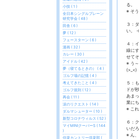
る。
小技 ( 1 )
※ そ
全日本シングルプレーン
研究学会 ( 48 )
３：
田舎 ( 6 )
い。 
夢 ( 12 )
フェースターン ( 6 )
４：
漫画 ( 32 )
線に
カレー ( 30 )
せて
アイドル ( 42 )
※ う
夢（寝てるときの） ( 4 )
(>_<)
ゴルフ場の記憶 ( 4 )
５：
考えてきたこと ( 4 )
ドが
ゴルフ規則 ( 12 )
あま
再会 ( 11 )
業に
涙のリクエスト ( 14 )
※ こ
ダルマシューター ( 10 )
新型コロナウィルス ( 52 )
６：
マイMINIクーパーS ( 144
いだ
)
※ ん
信楽カントリー倶楽部 (