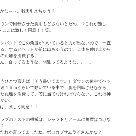
うかな～～。我田引水ちゃう？
ダウンで回転させた腕をもどさないとだめ。→これが難し
→ ここは激しく同意！！笑。
インパクトでこの角度がついていると力が出ないので、一直
する。するとヘッドが前に出ちゃうので、上体を伸び上がら
その距離を消費する。
～ん、合ってるような、間違ってるような、、、。
もうひとつ言えば（そう書いてます。）ダウンの途中でヘッ
秒速４５ｍぐらいで動いている中で、腕を回転させながら、
った距離を消費して、芯に当てなければならない、これは神
ちかい。
れは、激しく同意！！
クラブのテストの機械は、シャフトとアームに角度はつけな
ろ？
、だれか言ってましたね。ボロカブサムライさんかな？