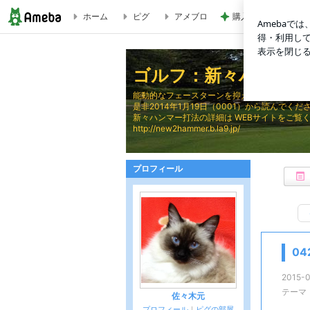
ホーム
ピグ
アメブロ
購入後に71%オフに
0429 新ハンマー打法の驚異 ２ | ゴルフ：新々ハンマー打法：
ゴルフ：新々ハンマー打
能動的なフェースターンを抑えた「新々ハンマ
是非2014年1月19日（0001）から読んでくだ
新々ハンマー打法の詳細は WEBサイトをご覧
http://new2hammer.b.la9.jp/
プロフィール
0
2015-0
テーマ
佐々木元
プロフィール
｜
ピグの部屋