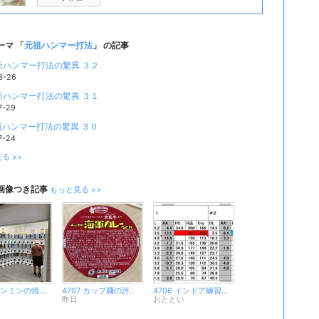
ーマ 「
元祖ハンマー打法
」 の記事
 新ハンマー打法の驚異 ３２
8-26
 新ハンマー打法の驚異 ３１
7-29
 新ハンマー打法の驚異 ３０
7-24
る >>
画像つき記事
もっと見る >>
4708 ケンミンの焼きビーフン、どこ行った？
4707 カップ麺の評価 ： 120 ： よこすか海軍カレーうどん
4706 インドア練習の記録。Trackman。備忘録。
昨日
おととい