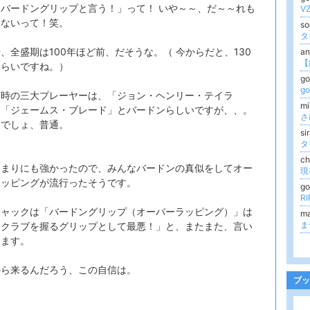
バードングリップと言う！」って！ いや～～、だ～～れも
V
てないって！笑。
s
タ
、全盛期は100年ほど前、だそうな。（ 今からだと、130
a
ぐらいですね。）
go
g
当時の三大プレーヤーは、「ジョン・ヘンリー・テイラ
m
、「ジェームス・ブレード」とバードンらしいですが、、。
さ
んでしょ、普通。
si
タ
ch
あまりにも強かったので、みんなバードンの真似をしてオー
現
ラッピングが流行ったそうです。
go
R
ジャックは「バードングリップ（オーバーラッピング）」は
m
ま
フクラブを握るグリップとして最悪！」と、またまた、言い
てます。
から来るんだろう、この自信は。
ブッ