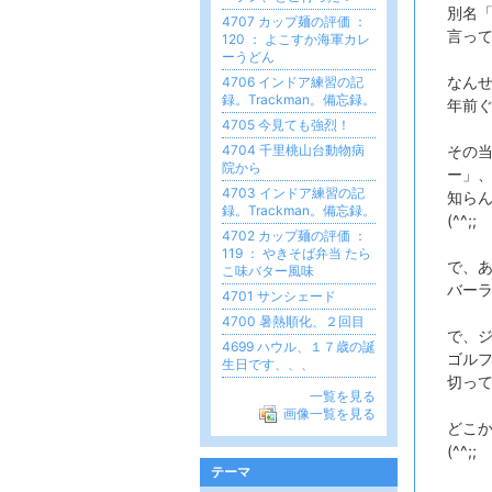
別名「
4707 カップ麺の評価 ：
言っ
120 ： よこすか海軍カレ
ーうどん
なんせ
4706 インドア練習の記
録。Trackman。備忘録。
年前
4705 今見ても強烈！
4704 千里桃山台動物病
その
院から
ー」
4703 インドア練習の記
知ら
録。Trackman。備忘録。
(^^;;
4702 カップ麺の評価 ：
119 ： やきそば弁当 たら
で、
こ味バター風味
バー
4701 サンシェード
4700 暑熱順化、２回目
で、
4699 ハウル、１７歳の誕
ゴル
生日です、、、
切っ
一覧を見る
画像一覧を見る
どこ
(^^;;
テーマ