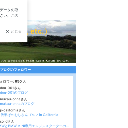
グイン
猫, etc.）
ブログのフォロワー
ォロワー:
650
人
udou-001さん
udou-001のブログ
amukau-onnaさん
amukau-onnaのブログ
ji-californiaさん
0代半ばのおじさんゴルフ in California
bsolidさん
BMWとBMW MINI専用エンジンスターターのアブソリッド