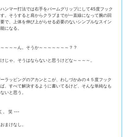
ハンマー打法では右手をパームグリップにして45度フック
回す。そうすると肩からクラブまでが一直線になって腕の回
不要で、上体を伸び上がらせる必要のないシンプルなスイン
可能になる。
～～～～～ん。そうか～～～～～～～？？
だけじゃ、そうはならないと思うけどな～～～～。
バーラッピングのアカンとこが、わしづかみの４５度フック
れば、すべて解決するように書いてるけど、そんな単純なも
ゃないと思う。
く。 笑 ---
もおまけなし。