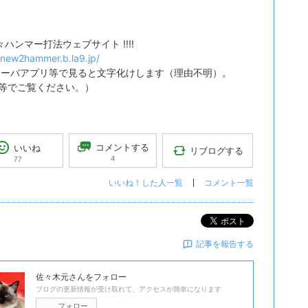
 新々ハンマー打法ウェブサイト !!!!
//new2hammer.b.la9.jp/
メーバアプリ等で見ると文字化けします（理由不明）。
ari等でご覧ください。）
コメントする
いいね
リブログする
4
77
いいね！した人一覧
コメント一覧
ポスト
記事を報告する
佐々木元
さんをフォロー
ブログの更新情報が受け取れて、アクセスが簡単になります
フォロー