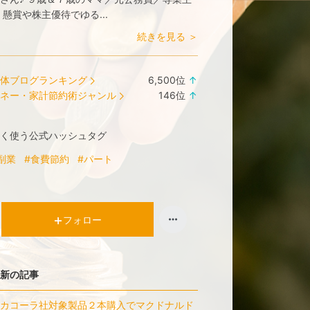
 懸賞や株主優待でゆる...
続きを見る ＞
体ブログランキング
6,500
位
↑
ラ
ネー・家計節約術ジャンル
146
位
↑
ン
ラ
キ
ン
く使う公式ハッシュタグ
ン
キ
グ
ン
副業
#食費節約
#パート
上
グ
昇
上
昇
フォロー
新の記事
カコーラ社対象製品２本購入でマクドナルド