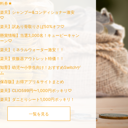
無料券★
楽天】シャンプー&コンディショナー激安
♡
楽天】訳あり骨取りさば50%オフ♡
懸賞情報】当選3,000名！キューピーキャン
ーン♡
楽天】ミネラルウォーター激安！！
楽天】炊飯器アウトレット特価！！
知育】幼児〜小学生向け！おすすめSwitchゲ
ム
保存版】お得アプリ＆サイトまとめ
楽天】CLIO599円〜1,000円ポッキリ♡
楽天】ダニとりシート1,000円ポッキリ！
一覧を見る