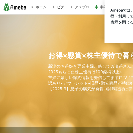
半年ぶりに長男と2
ホーム
ピグ
アメブロ
【保存版】お得アプリ＆サイトまとめ | お得×懸賞×株主優
お得×懸賞×株主優待で暮
新潟のお得好き専業主婦、略してガタ得さん
2025もらった株主優待は100銘柄以上♪
主婦に嬉しい節約情報を発信してます(*´∀｀*
訳あり•アウトレット•旧品•激安商品が特に
【2025.3】息子の病気が発覚→闘病記録は