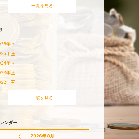
一覧を見る
別
026
年
開
025
年
く
開
024
年
く
開
023
年
く
開
022
年
く
開
く
一覧を見る
レンダー
2026年 8月