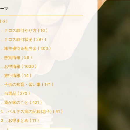
ーマ
( 0 )
．クロス取引やり方 ( 10 )
．クロス取引状況 ( 297 )
．株主優待＆配当金 ( 400 )
．懸賞情報 ( 58 )
．お得情報 ( 1030 )
．旅行情報 ( 14 )
．子供の知育・習い事 ( 171 )
．当選品 ( 270 )
．我が家のこと ( 421 )
１．ペルテス病の記録(息子) ( 41 )
２．お得まとめ ( 11 )