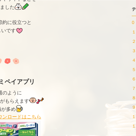
ました
テ
節約に役立つと
0 
しいです
１
２
３
４
５
６
ミペイアプリ
７
週のように
８
がもらえます
９
酒が多め
ウンロードはこちら
１
１