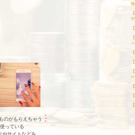
【
♡
【
【
ペ
【
【
【
ー
【
【
【
ものがもらえちゃう
使っている
リやサイトなどを