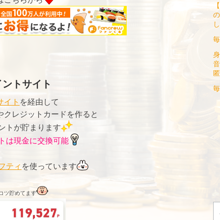
【
の
し
毎
身
音
匿
イントサイト
毎
サイト
を経由して
やクレジットカードを作ると
ントが貯まります
トは現金に交換可能
フティ
を使っています
コツ貯めてます