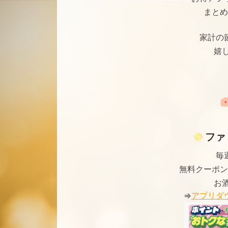
まとめ
家計の
嬉
ファ
毎
無料クーポン
お
⇒
アプリダ