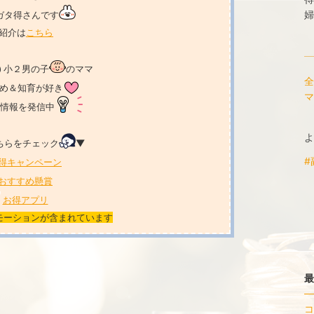
婦
ガタ得さんです
紹介は
こちら
小２男の子
のママ
全
め＆知育が好き
マ
情報を発信中
よ
ちらをチェック
▼
#
得キャンペーン
おすすめ懸賞
お得アプリ
モーションが含まれています
最
コ