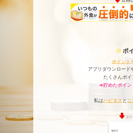
ポ
ポイント
アプリダウンロード
たくさんポイ
⇒貯めたポイン
私は
ハピタス
と
ニ
コツ