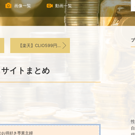
画像一覧
動画一覧
プ
【楽天】CLIO599円〜1,000円ポッキリ♡
＆サイトまとめ
性
自
のお得好き専業主婦
得