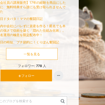
会社員の講座販売】17年の経験を商品にした
に、無料特典すら誰にも受け取られませんで
た
日ドタバタ！ママの奮闘日記
内や会社にバレずに資産を作る！匿名でも本
の強さで信頼を築く「隠れた仕組み化術」。
名運用の極意を限定配布中！
日の時短、プチ節約に！くりぽん奮闘記
一覧を見る
フォロワー:
778
人
フォロー