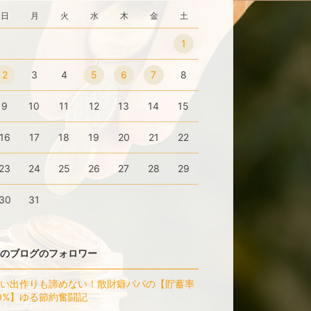
日
月
火
水
木
金
土
1
2
3
4
5
6
7
8
9
10
11
12
13
14
15
16
17
18
19
20
21
22
23
24
25
26
27
28
29
30
31
のブログのフォロワー
い出作りも諦めない！散財癖パパの【貯蓄率
0%】ゆる節約奮闘記