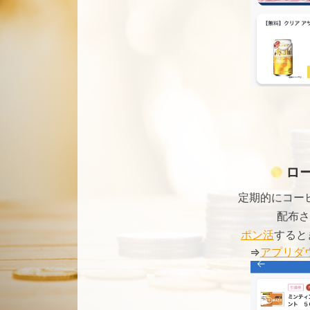
ロ
定期的にコー
配布さ
ポン活
すると
⇒
アプリダ