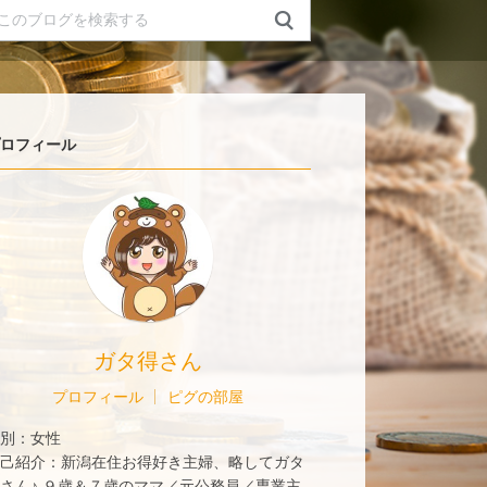
ロフィール
ガタ得さん
プロフィール
ピグの部屋
別：
女性
己紹介：
新潟在住お得好き主婦、略してガタ
さん♪ ９歳＆７歳のママ／元公務員／専業主