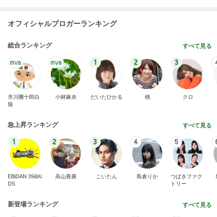
オフィシャルブロガーランキング
総合ランキング
すべて見る
1
2
3
市川團十郎白
小林麻央
だいたひかる
桃
クロ
猿
急上昇ランキング
すべて見る
1
2
3
4
5
EBiDAN 39&Ki
高山善廣
こいたん
島倉りか
つばきファク
DS
トリー
新登場ランキング
すべて見る