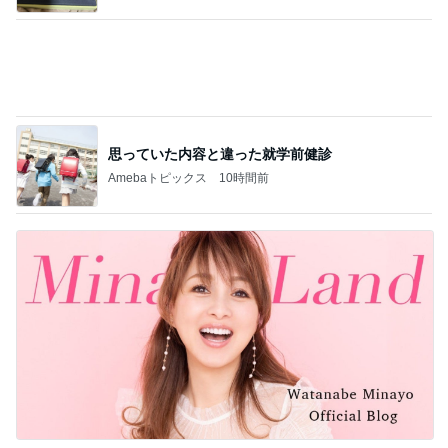
渡辺美奈代 3coinsでの購入品
Amebaトピックス
1日前
記事を読む
捨てたらお金がかかる不用品の値段
Amebaトピックス
1日前
次世代掃除機がやってきた！！
Amebaトピックス
21時間前
コメダで食べた充分高級なかき氷
Amebaトピックス
2日前