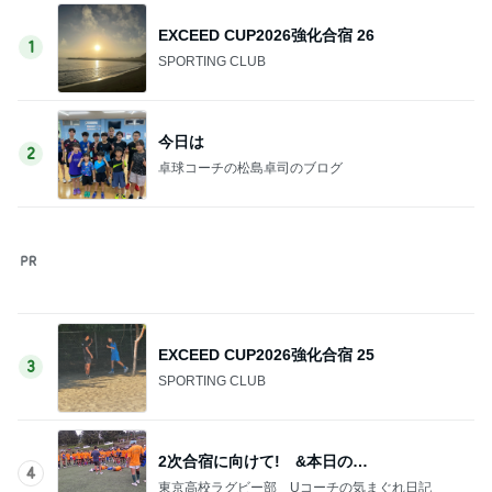
EXCEED CUP2026強化合宿 26
1
SPORTING CLUB
今日は
2
卓球コーチの松島卓司のブログ
EXCEED CUP2026強化合宿 25
3
SPORTING CLUB
2次合宿に向けて! &本日の…
4
東京高校ラグビー部 Uコーチの気まぐれ日記
吉田力男
5
愛媛県障害者フライングディスク協会