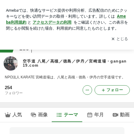
試合 ニュース｜空手道 八尾／高槻／徳島／伊丹／宮崎道
場・gangan19.com
アプリをダウンロードして
ブログの更新通知
を受け取りまし
開く
ょう。
ranking
スポーツ(その他)ジャンル
180
空手道 八尾／高槻／徳島／伊丹／宮崎道場・gangan
19.com
NPO法人 KARATE 宮崎道場は、八尾と高槻・徳島・伊丹の空手道場です。
254
フォロー
フォロワー
人気
画像
テーマ
年月
動画