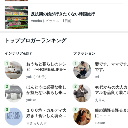
反抗期の娘が行きたくない韓国旅行
Amebaトピックス
1日前
トップブロガーランキング
インテリア&DIY
ファッション
1
1
おうちと暮らしのレシ
妻です。ママです
ピ 〜HOME&LIFE〜
です。
yuki (ドキ子）
eri.
2
2
ほんとうに必要な物し
40代からの大人
か持たない暮らし◆Ke
アルを品良く着こ
ep Life Simple◆〜イ
ファッションブロ
yukiko
えりん
ンテリアのきろく〜
3
3
１００均・カルディ大
銀の滴降る降るま
好き！食いしん坊☆き
に・・・
らりん☆のブログ
☆きらりん☆
illallan