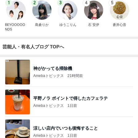
1
2
3
4
5
BEYOOOOO
島倉りか
ゆうこりん
石 安伊
蒼井心音
NDS
芸能人・有名人ブログ TOPへ
神がかってる掃除機
Amebaトピックス
21時間前
平野ノラ ポイントで得したカフェラテ
Amebaトピックス
1日前
涼しい店内でいつも後悔すること
Amebaトピックス
1日前