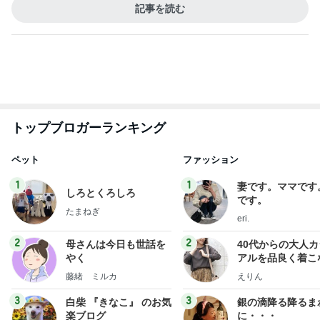
斎藤元彦がぶらぶら動画のアップを止めた
Bank of Dreamの公営競技はどこへ行く
9日前
堀ちえみの夫 妻とココスで注文忘れ
Amebaトピックス
1日前
ありがとうございます
市川團十郎白猿オフィシャルB
3日前
美奈代 夫と次男 長男は衣装探し
Amebaトピックス
1日前