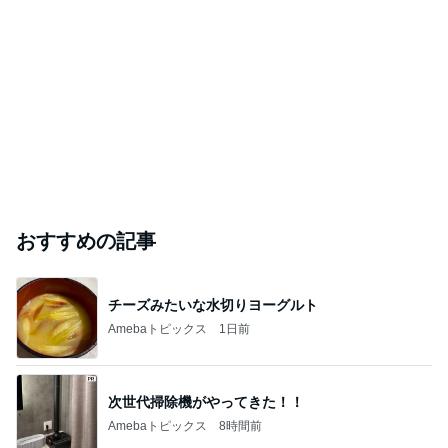
樫船神社 〜 大阪の北の果て、幽玄の森を訪ねて
〜
花と風景の写真帖 by 月見里太郎
2026年8月7日
このハッシュタグの記事を見る
芸能人・有名人ブログ TOPへ
｢庶民的｣北川景子のプライベートに反響
Amebaトピックス
2日前
ありがとうございます
市川團十郎白猿オフィシャルB
3日前