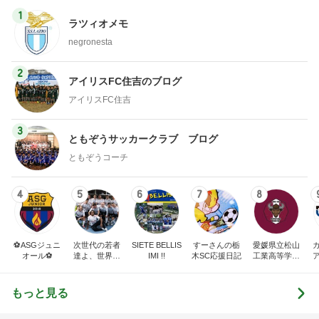
トップブロガーランキング
ペット
ファッション
1
1
妻です。ママです
しろとくろしろ
です。
たまねぎ
eri.
2
2
母さんは今日も世話を
40代からの大人
やく
アルを品良く着こ
ファッションブロ
藤緒 ミルカ
えりん
3
3
白柴 『きなこ』 のお気
銀の滴降る降るま
楽ブログ
に・・・
ひろ☆みき
illallan
もっと見る
オフィシャルブロガーランキング