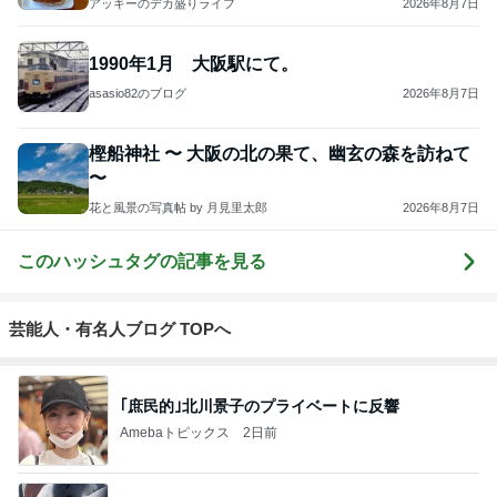
アイリスFC住吉
3
ともぞうサッカークラブ ブログ
ともぞうコーチ
4
5
6
7
8
⚽️ASGジュニ
次世代の若者
SIETE BELLIS
すーさんの栃
愛媛県立松山
オール⚽️
達よ、世界を
IMI !!
木SC応援日記
工業高等学校
変えてやれ
サッカー部
もっと見る