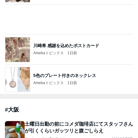
藤あや子「熱湯が」火傷に心配の声
Amebaトピックス
19時間前
斎藤元彦がぶらぶら動画のアップを止めた
Bank of Dreamの公営競技はどこへ行く
9日前
ジャンルランキング
サッカー観戦
3,945人参加中
1
ラツィオメモ
negronesta
2
アイリスFC住吉のブログ