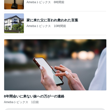
4年続けた注射がペン型になる事
Amebaトピックス
1日前
広島原爆の日 市長の言葉に動揺する総理
ブルーサファイア
2日前
粒度1で挽いた想像を超える細挽き
Amebaトピックス
23時間前