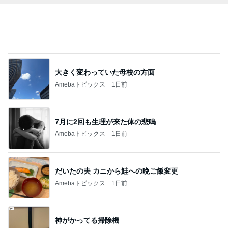
BEYOOOOO
島倉りか
ゆうこりん
石 安伊
蒼井心音
NDS