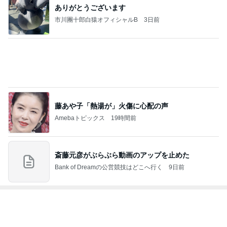
大きく変わっていた母校の方面
Amebaトピックス
1日前
7月に2回も生理が来た体の悲鳴
Amebaトピックス
1日前
だいたの夫 カニから鮭への晩ご飯変更
Amebaトピックス
1日前
神がかってる掃除機
Amebaトピックス
8時間前
家に来た父に言われ救われた言葉
Amebaトピックス
10時間前