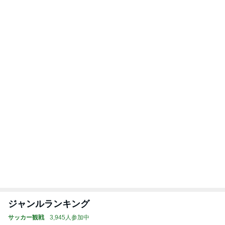
8年間会いに来ない妹への万が一の連絡
Amebaトピックス
1日前
記事を読む