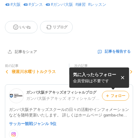
#
大阪
#
ダンス
#
ガンバ大阪
#
練習
#
レッスン
いいね
リブログ
記事を報告する
記事をシェア
前の記事
次の記事
寝屋川水曜リトルクラス
豊中水曜リトルクラス
気に入ったらフォロー
会員登録は不要です
ガンバ大阪チアキッズオフィシャルブログ
フォロー
ガンバ大阪チアキッズ オフィシャルブログ
ガンバ大阪チアキッズスクールの日々の活動やインフォメーション
などを随時更新いたします。 詳しくはホームページ gamba-cheer.
net を、ご覧ください。
サッカー観戦ジャンル 9位