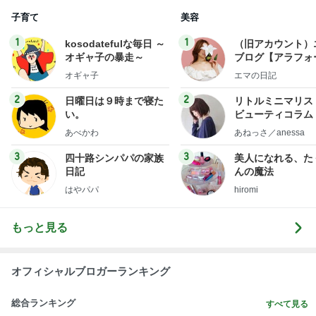
子育て
美容
1
1
kosodatefulな毎日 ～
（旧アカウント）
オギャ子の暴走～
ブログ【アラフォ
社売却セカンドラ
オギャ子
エマの日記
フ】
2
2
日曜日は９時まで寝た
リトルミニマリス
い。
ビューティコラム 
little minimalist'
あべかわ
あねっさ／anessa
uty colum
3
3
四十路シンパパの家族
美人になれる、た
日記
んの魔法
はやパパ
hiromi
もっと見る
オフィシャルブロガーランキング
総合ランキング
すべて見る