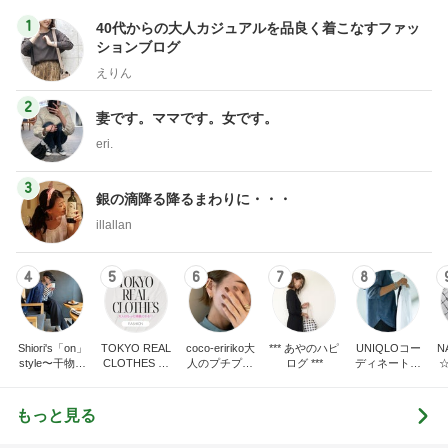
1
40代からの大人カジュアルを品良く着こなすファッ
ションブログ
えりん
2
妻です。ママです。女です。
eri.
3
銀の滴降る降るまわりに・・・
illallan
4
5
6
7
8
Shiori's「on」
TOKYO REAL
coco-eririko大
*** あやのハピ
UNIQLOコー
N
style〜干物女
CLOTHES 大
人のプチプラ
ログ ***
ディネート日
の成長記〜
人世代のリア
mixコーデ
記
ルクローズ
もっと見る