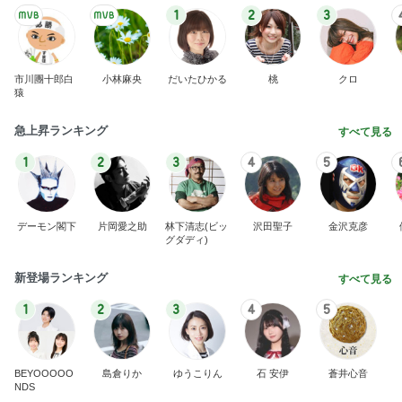
1
2
3
市川團十郎白
小林麻央
だいたひかる
桃
クロ
猿
急上昇ランキング
すべて見る
1
2
3
4
5
デーモン閣下
片岡愛之助
林下清志(ビッ
沢田聖子
金沢克彦
グダディ)
新登場ランキング
すべて見る
1
2
3
4
5
BEYOOOOO
島倉りか
ゆうこりん
石 安伊
蒼井心音
NDS