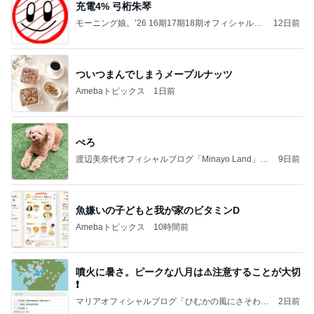
充電4% 弓桁朱琴
モーニング娘。’26 16期17期18期オフィシャルブ
12日前
ログ Powered by Ameba
ついつまんでしまうメープルナッツ
Amebaトピックス
1日前
ぺろ
渡辺美奈代オフィシャルブログ「Minayo Land」P
9日前
owered by Ameba
魚嫌いの子どもと我が家のビタミンD
Amebaトピックス
10時間前
噴火に暑さ。ピークな八月は⚠️注意することが大切
❗️
マリアオフィシャルブログ「ひむかの風にさそわれ
2日前
て」Powered by Ameba