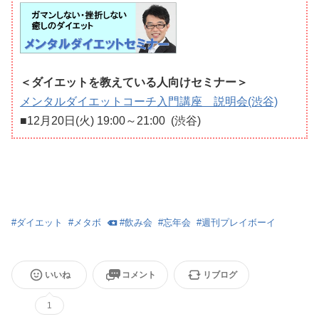
＜ダイエットを教えている人向けセミナー＞
メンタルダイエットコーチ入門講座 説明会(渋谷)
■12月20日(火) 19:00～21:00 (渋谷)
#
ダイエット
#
メタボ
#
飲み会
#
忘年会
#
週刊プレイボーイ
いいね
コメント
リブログ
1