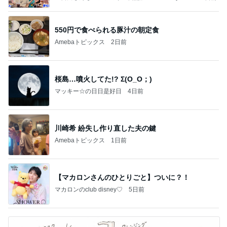
ba 吉田さんファミリーオフィシャルブログ
550円で食べられる豚汁の朝定食
Amebaトピックス
2日前
桜島…噴火してた!? Σ(O_O；)
マッキー☆の日日是好日
4日前
川崎希 紛失し作り直した夫の鍵
Amebaトピックス
1日前
【マカロンさんのひとりごと】ついに？！
マカロンのclub disney♡
5日前