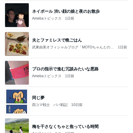
ネイボール 渋い顔の娘と夜のお散歩
Amebaトピックス
1日前
夫とファミレスで晩ごはん
武東由美オフィシャルブログ「MOTOちゃんとのは
1日前
っぴぃな毎日」Powered by Ameba
プロの指示で進む冗談みたいな悪路
Amebaトピックス
1日前
同じ夢
四コマ戦士 パパ戦記
10日前
梅を干さなくちゃと焦っている時間