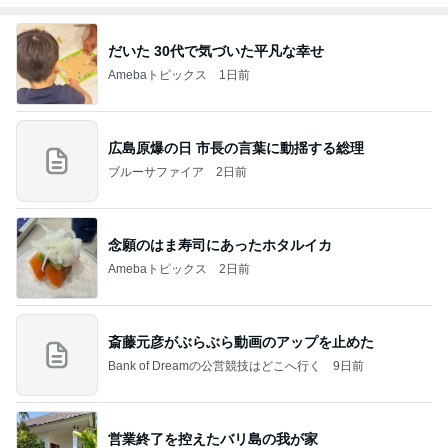
だいた 30代で気づいた平凡な幸せ
Amebaトピックス
1日前
広島原爆の日 市長の言葉に動揺する総理
ブルーサファイア
2日前
念願のはま寿司にあったホタルイカ
Amebaトピックス
2日前
斎藤元彦がぶらぶら動画のアップを止めた
Bank of Dreamの公営競技はどこへ行く
9日前
営業終了を控えたバリ島の我が家