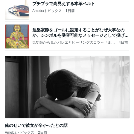
プチプラで高見えする本革ベルト
Amebaトピックス
1日前
涅槃寂静をゴールに設定することがなぜ大事なの
か、シンボルを受容可能なメッセージとして投げる
ことが
気功師から見たバレエとヒーリングのコツ～「まと
4日前
いのば」ブログ
俺のせいで彼女が辛かったとの話
Amebaトピックス
2日前