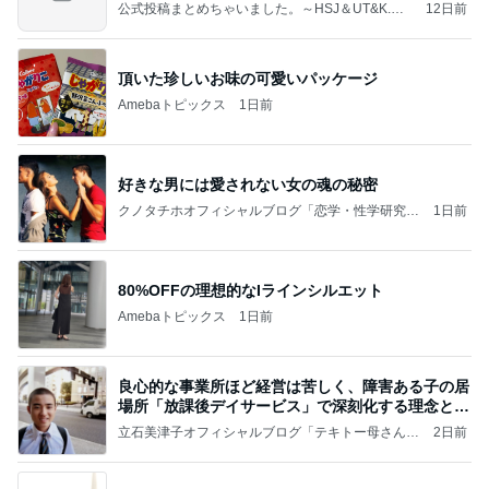
公式投稿まとめちゃいました。～HSJ＆UT&K.O.
12日前
～
頂いた珍しいお味の可愛いパッケージ
Amebaトピックス
1日前
好きな男には愛されない女の魂の秘密
クノタチホオフィシャルブログ「恋学・性学研究
1日前
室」Powered by Ameba
80%OFFの理想的なIラインシルエット
Amebaトピックス
1日前
良心的な事業所ほど経営は苦しく、障害ある子の居
場所「放課後デイサービス」で深刻化する理念と現
実の
立石美津子オフィシャルブログ「テキトー母さんの
2日前
すすめ」Powered by Ameba