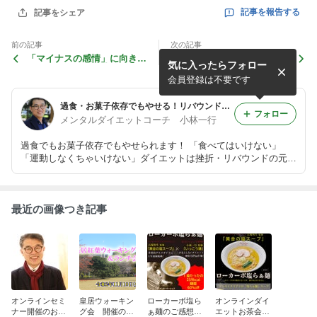
記事を報告する
記事をシェア
前の記事
次の記事
「マイナスの感情」に向き合
ダイエット成功を阻むメンタ
気に入ったらフォロー
えばダイエットは成功する
ルブロックの外しかた（２）
会員登録は不要です
過食・お菓子依存でもやせる！リバウンドしない本物のダイエット
フォロー
メンタルダイエットコーチ 小林一行
過食でもお菓子依存でもやせられます！ 「食べてはいけない」
「運動しなくちゃいけない」ダイエットは挫折・リバウンドの元で
す！ 意思の弱さじゃ誰にも負けないダイエット伝道師の私が、挫
折せず、楽しく痩せる秘訣をご紹介しています。
最近の画像つき記事
オンラインセミ
皇居ウォーキン
ローカーボ塩ら
オンラインダイ
ナー開催のお知
グ会 開催のお
ぁ麺のご感想を
エットお茶会は