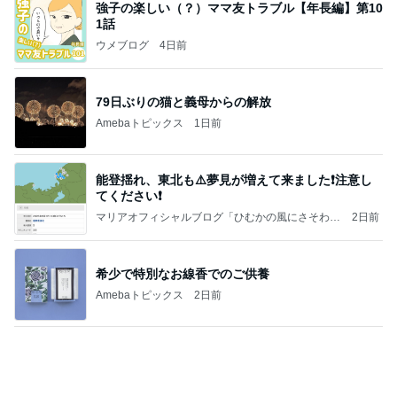
能登揺れ、東北も⚠️夢見が増えて来ました❗️注意し
てください❗️
マリアオフィシャルブログ「ひむかの風にさそわれ
2日前
て」Powered by Ameba
希少で特別なお線香でのご供養
Amebaトピックス
2日前
大当たり？！ディズニーストア夏祭り…何当た
る？！夏祭りくじに挑戦！！！
高校生Dヲタ Ꭰ-ᎮꭵꭹꭴのDisneyにっき！！✎ܚ
13日前