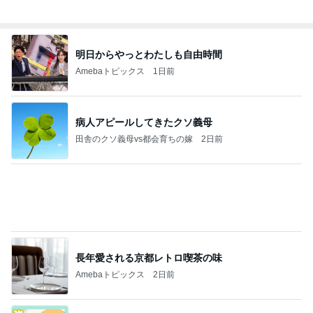
田舎のクソ義母vs都会育ちの嫁
2日前
長年愛される京都レトロ喫茶の味
Amebaトピックス
2日前
強子の楽しい（？）ママ友トラブル【年長編】第10
1話
ウメブログ
4日前
79日ぶりの猫と義母からの解放
Amebaトピックス
1日前