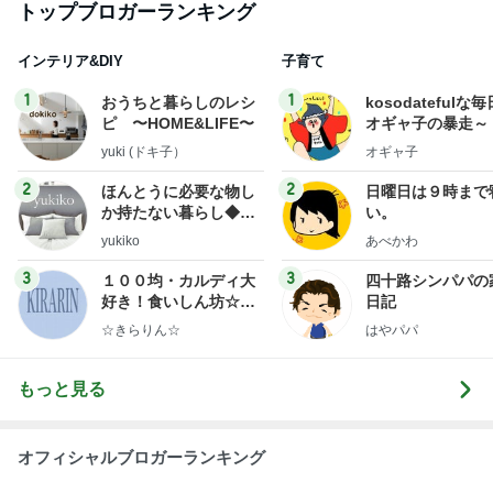
ep Life Simple◆〜イ
yukiko
あべかわ
ンテリアのきろく〜
3
3
１００均・カルディ大
四十路シンパパの
好き！食いしん坊☆き
日記
らりん☆のブログ
☆きらりん☆
はやパパ
もっと見る
オフィシャルブロガーランキング
総合ランキング
すべて見る
1
2
3
市川團十郎白
小林麻央
だいたひかる
桃
クロ
猿
急上昇ランキング
すべて見る