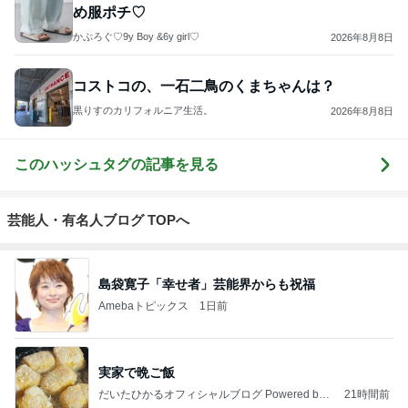
め服ポチ♡
かぷろぐ♡9y Boy &6y girl♡
2026年8月8日
コストコの、一石二鳥のくまちゃんは？
黒りすのカリフォルニア生活。
2026年8月8日
このハッシュタグの記事を見る
芸能人・有名人ブログ TOPへ
島袋寛子「幸せ者」芸能界からも祝福
Amebaトピックス
1日前
実家で晩ご飯
だいたひかるオフィシャルブログ Powered by
21時間前
Ameba