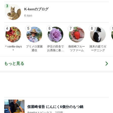
3
K-kenのブログ
K-ken
4
5
6
7
8
＊vanilla-days
プリメロ菜園
伊豆の田舎で
御前崎フルー
雑木の庭でガ
＊
通信
お洒落に暮ら
ツファーム
ーデニング
す
もっと見る
假屋崎省吾 にんにく6個分のもつ鍋
Amebaトピックス
1日前
平原綾香 父代わり市村正親の言葉
Amebaトピックス
1日前