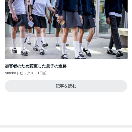
加害者のため変更した息子の進路
Amebaトピックス
1日前
記事を読む
トップブロガーランキング
インテリア&DIY
子育て
1
1
おうちと暮らしのレシ
kosodatefulな毎
ピ 〜HOME&LIFE〜
オギャ子の暴走～
yuki (ドキ子）
オギャ子
2
2
ほんとうに必要な物し
日曜日は９時まで
か持たない暮らし◆Ke
い。