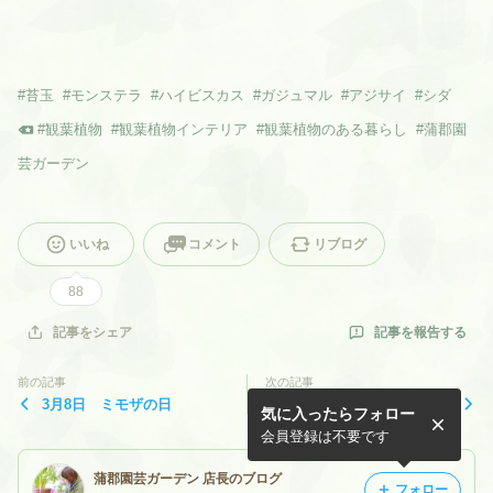
#
苔玉
#
モンステラ
#
ハイビスカス
#
ガジュマル
#
アジサイ
#
シダ
#
観葉植物
#
観葉植物インテリア
#
観葉植物のある暮らし
#
蒲郡園
芸ガーデン
いいね
コメント
リブログ
88
記事を報告する
記事をシェア
前の記事
次の記事
3月8日 ミモザの日
寄せ植え
気に入ったらフォロー
会員登録は不要です
蒲郡園芸ガーデン 店長のブログ
フォロー