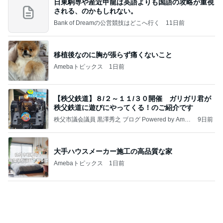
【秩父鉄道】８/２～１１/３０開催 ガリガリ君が
秩父鉄道に遊びにやってくる！のご紹介です
秩父市議会議員 黒澤秀之 ブログ Powered by Ameb
9日前
a
大手ハウスメーカー施工の高品質な家
Amebaトピックス
1日前
☆We're timelesz LIVE TOUR 2026 episode2 MO
MENTUM
☆☆☆ゆきちにっき☆☆☆
7日前