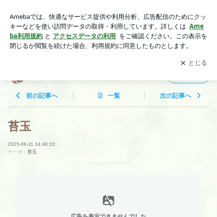
苔玉 | 蒲郡園芸ガーデン 店長のブログ
アプリをダウンロードして
ブログの更新通知
を受け取りまし
開く
ょう。
蒲郡園芸ガーデン 店長のブログ
フォロー
前の記事へ
一覧
次の記事へ
苔玉
2025-06-11 14:40:10
テーマ：
苔玉
広告を表示できませんでした