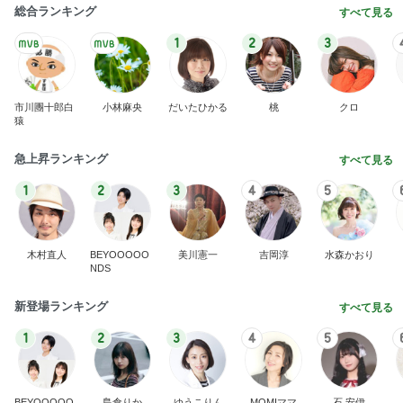
1
2
3
4
5
木村直人
BEYOOOOO
美川憲一
吉岡淳
水森かおり
NDS
新登場ランキング
すべて見る
1
2
3
4
5
BEYOOOOO
島倉りか
ゆうこりん
MOMIママ
石 安伊
NDS
予約が取れたとうもろこしのかき氷
Amebaトピックス
1日前
悲しすぎて立ち直れない。