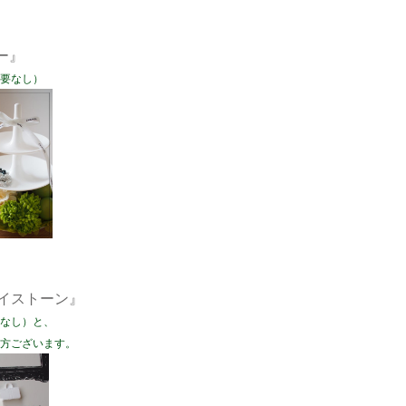
ィー』
要なし）
アロマハイストーン』
なし）と、
方ございます。