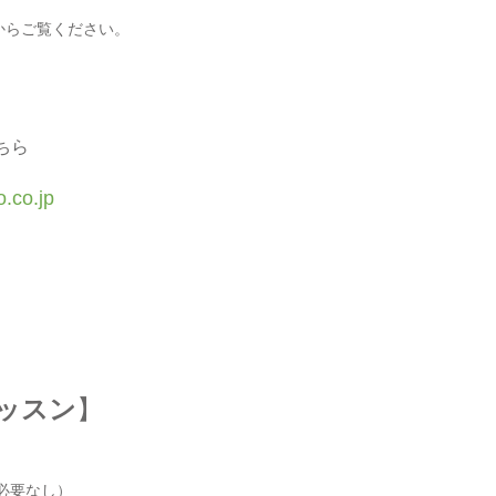
からご覧ください。
ちら
.co.jp
87
ッスン
】
』
必要なし）