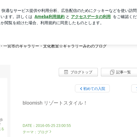
新規登録
する腹ごしらえ
芸能人ブログ
人気ブログ
屋市・小牧市・春日井市・一宮市のギャラリー・文化教室☆ギャラリー
HOME
ABOUT
MENU
アメブロ
市・一宮市のギャラリー・文化教室☆ギャラリーみわのブログ
ブログトップ
記事一覧
初めての入院
bloomish リゾートスタイル！
歩
で
2016-05-25 23:00:55
見る
テーマ：
ブログ