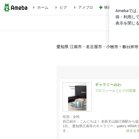
ホーム
ピグ
アメブロ
映画の前にワクワク
bloomish リゾートスタイル！ | 愛知県 江南市・名古
愛知県 江南市・名古屋市・小牧市・春日井
ギャラリーみわ
プロフィール
｜
ピグの部屋
性別：
女性
自己紹介：こんにちは！ 名鉄犬山線江南駅から徒
1分。 愛知県江南市のギャラリー、gallery MIWA
す...
続きを