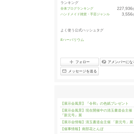
ランキング
227,936
全体ブログランキング
3,556
ハンドメイド雑貨・手芸ジャンル
よく使う公式ハッシュタグ
#ハーバリウム
フォロー
アメンバーにな
メッセージを送る
【展示会風景】『令和』の色紙プレゼント
【展示会風景】現在開催中の清玉書道会主催
『新元号』展
【展示会情報】清玉書道会主催 「新元号」展
【催事情報】南部花とんぼ