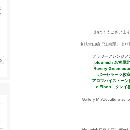
位
↑
ラ
位
↑
ン
ラ
キ
ン
ン
キ
グ
ン
おはようございま
上
グ
昇
上
昇
名鉄犬山線『江南駅』より
フラワーアレンジメ
る
bloomish 名古屋
Ruvery Green cou
ポーセラーツ教
アロマハイストーン
Le Elbon クレイ
Gallery MIWA culture sc
bloomish初夏のワンデ