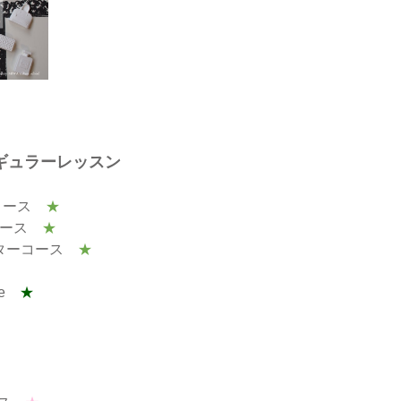
ギュラーレッスン
クコース
★
スコース
★
クターコース
★
rse
★