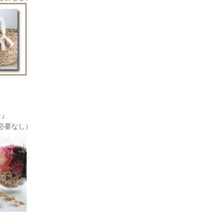
ジ』
必要なし）