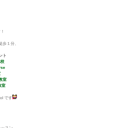
す！
徒歩１分、
ント
北校
rse
室
教室
教室
hool です
ーレッスン、