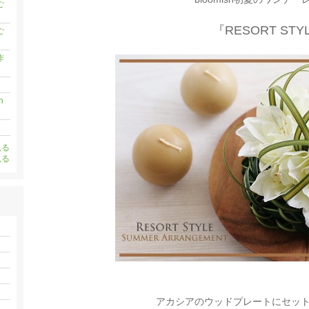
ご
『RESORT STY
ご
作
h
見る
見る
アカシアのウッドプレートにセッ