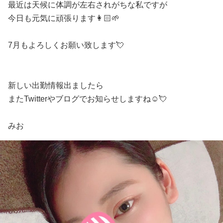
最近は天候に体調が左右されがちな私ですが
今日も元気に頑張ります
👩🏻🌱
7月もよろしくお願い致します💘
新しい出勤情報出ましたら
また
Twitter
やブログでお知らせしますね
☺️💘
みお