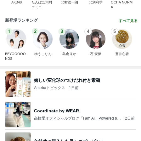
AKB48
たんぽぽ川村
北村総一朗
北別府学
OCHA NORM
エミコ
A
新登場ランキング
すべて見る
1
2
3
4
5
BEYOOOOO
ゆうこりん
島倉りか
石 安伊
蒼井心音
NDS
嬉しい変化球のつけだれ付き素麺
Amebaトピックス
1日前
Coordinate by WEAR
高橋愛オフィシャルブログ「I am Ai」Powered by
2日前
Ameba