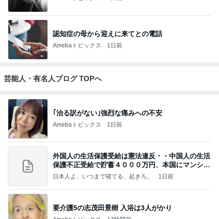
認知症の母から迎えに来てとの電話
Amebaトピックス
1日前
芸能人・有名人ブログ TOPへ
｢治る訳がない｣強烈な痛みへの不安
Amebaトピックス
1日前
外国人の生活保護受給は憲法違反・・中国人の生活
保護不正受給で貯蓄４０００万円、本国にマンショ
ンを
日本人よ、いつまで寝てる、起きろ。
1日前
要介護5の志茂田景樹 入浴は3人がかり