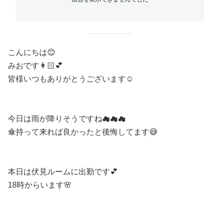
こんにちは
😊
みおです
👩🏻💕
皆様いつもありがとうございます
☺️
今日は雨が降りそうですね
☁☁☁
傘持って来れば良かったと後悔してます
😅
本日は伏見ルームに出勤です
💕
18
時からいます
🌸