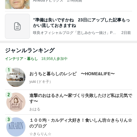
Amebaトピックス
17時間前
”準備は良いですかね 23日にアップした記事もっ
かい流しておきますね
咲良オフィシャルブログ「悲しみから一抜け」Pow
2日前
ered by Ameba
ジャンルランキング
インテリア・暮らし
18,958人参加中
1
おうちと暮らしのレシピ 〜HOME&LIFE〜
yuki (ドキ子）
2
進撃のおはるさん〜家づくり失敗したけど私は元気で
す〜
おはる
3
１００均・カルディ大好き！食いしん坊☆きらりん☆
のブログ
☆きらりん☆