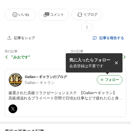
いいね
コメント
リブログ
1
記事を報告する
記事をシェア
前の記事
次の記事
”みおです”
今日も丸の内ルーム♡みお
気に入ったらフォロー
会員登録は不要です
Gallan～ギャランのブログ
フォロー
Gallan～ギャラン
厳選された高級リラクゼーションエステ 【Gallan〜ギャラン】
高級感溢れるプライベート空間で日頃お仕事などで疲れた心と身体
を癒して下さい。 厳選されたセラピスト達による確かな技術、最
高のおもてなしをご堪能くださいませ。 究極の癒しをご提供させ
ていただきます。