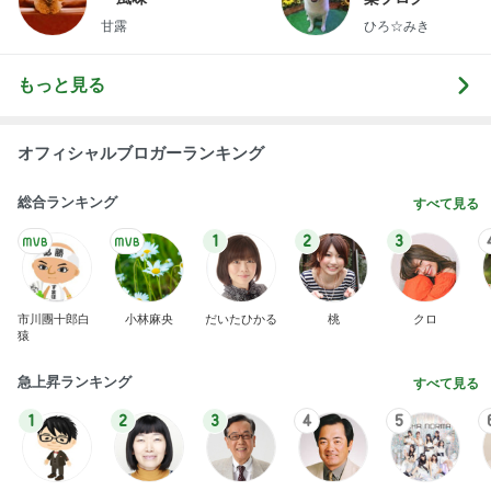
甘露
ひろ☆みき
もっと見る
オフィシャルブロガーランキング
総合ランキング
すべて見る
1
2
3
市川團十郎白
小林麻央
だいたひかる
桃
クロ
猿
急上昇ランキング
すべて見る
1
2
3
4
5