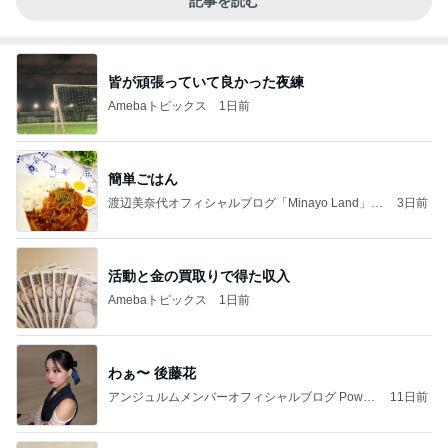
記事を読む
皆が頑張っていて良かった夜練
Amebaトピックス
1日前
簡単ごはん
渡辺美奈代オフィシャルブログ「Minayo Land」P
3日前
owered by Ameba
活動と金の買取りで得た収入
Amebaトピックス
1日前
わぁ〜 後藤花
アンジュルムメンバーオフィシャルブログ Power
11日前
ed by Ameba