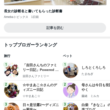
長女の診断名と書いてもらった診断書
Amebaトピックス
1日前
記事を読む
トップブロガーランキング
旅行
ペット
1
1
「吉田さんちのファミ
しろとくろしろ
リー日記」Powered b
たまねぎ
y Ameba 吉田さんファ
吉田さんファミリー
ミリーオフィシャルブ
ログ
2
2
☆やまあこ☆さんのデ
母さんは今日も世
ィズニー日記
やく
☆やまあこ☆
藤緒 ミルカ
3
3
日々是甘露2〜ディズニ
白柴 『きなこ』 
ー風味〜
楽ブログ