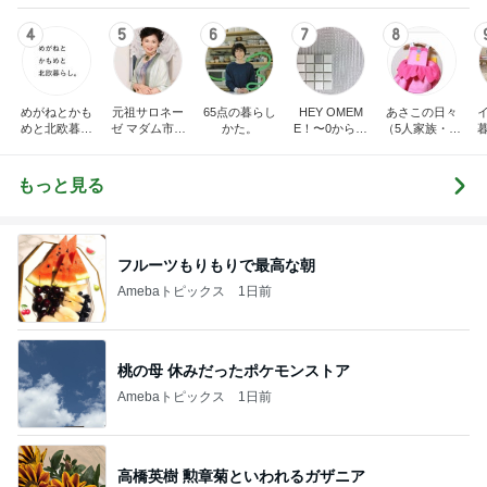
4
5
6
7
8
めがねとかも
元祖サロネー
65点の暮らし
HEY OMEM
あさこの日々
めと北欧暮ら
ゼ マダム市川
かた。
E！〜0からの
（5人家族・投
し
のほのぼのブ
家づくり〜
資・家計簿・
ログ
雑貨）
もっと見る
フルーツもりもりで最高な朝
Amebaトピックス
1日前
桃の母 休みだったポケモンストア
Amebaトピックス
1日前
高橋英樹 勲章菊といわれるガザニア