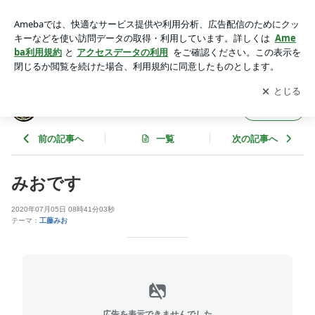
みおです | Gallan～ギャランのブログ
アプリをダウンロードして
ブログの更新通知
を受け取りまし
開く
ょう。
Gallan～ギャランのブログ
フォロー
前の記事へ
一覧
次の記事へ
みおです
2020年07月05日 08時41分03秒
テーマ：
工藤みお
広告を表示できませんでした