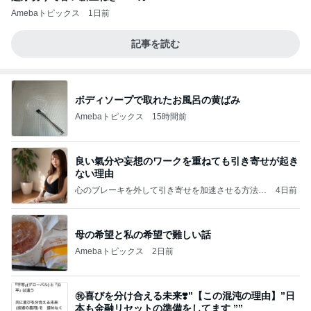
Amebaトピックス
1日前
記事を読む
ボディソープで取れたお風呂の黄ばみ
Amebaトピックス
15時間前
良い氣分や妄想のワークを重ねても引き寄せが起き
ない理由
心のブレーキを外して引き寄せを加速させる方法：
4日前
引き寄せ研究所
母の希望と私の希望で難しい話
Amebaトピックス
2日前
㊗️喜びを分け合える未来❣️”【この混沌の理由】”⽇
本も⾦融リセットの準備をしてます ””