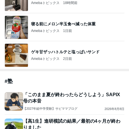
Amebaトピックス
18時間前
寝る前にメロン半玉食べ減った体重
Amebaトピックス
1日前
ゲキ甘ザッハトルテと塩っぱいサンド
Amebaトピックス
2日前
#
塾
「このまま夏が終わったらどうしよう」SAPIX
母の本音
【2027年組中学受験】サピママブログ
2026年8月8日
【高1生】進研模試の結果／最初の4ヶ月が終わ
りました