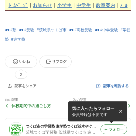
ﾎｰﾑﾍﾟｰｼﾞ
｜
お知らせ
｜
小学生
｜
中学生
｜
教室案内
｜
ﾒｰﾙ
#
塾
#
受験
#
茨城県つくば市
#
高校受験
#
中学受験
#
学習
塾
#
進学塾
いいね
リブログ
2
記事を報告する
記事をシェア
前の記事
次の記事
休校期間中の過ごし方
春、始まりの季節
気に入ったらフォロー
会員登録は不要です
つくば市の学習塾 進学塾つくば並木やぐち受験ゼミ 佐藤
フォロー
茨城つくば学習塾 茨城県つくば市 進学塾 受験勉強 小学生の中学受験 中学生の高校受験