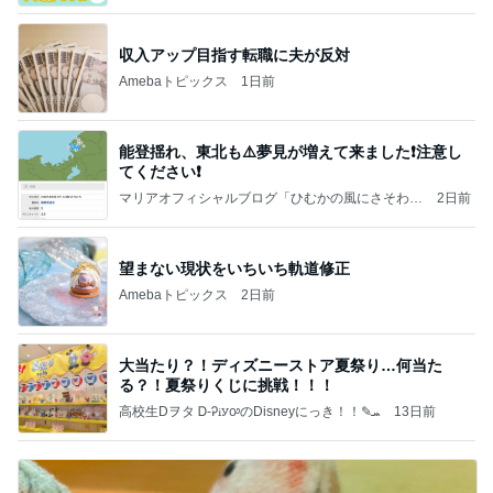
収入アップ目指す転職に夫が反対
Amebaトピックス
1日前
能登揺れ、東北も⚠️夢見が増えて来ました❗️注意し
てください❗️
マリアオフィシャルブログ「ひむかの風にさそわれ
2日前
て」Powered by Ameba
望まない現状をいちいち軌道修正
Amebaトピックス
2日前
大当たり？！ディズニーストア夏祭り…何当た
る？！夏祭りくじに挑戦！！！
高校生Dヲタ Ꭰ-ᎮꭵꭹꭴのDisneyにっき！！✎ܚ
13日前