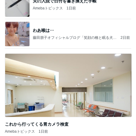
夫の入院で日付を書き換えた手帳
Amebaトピックス
1日前
わあ喉は‥
藤田朋子オフィシャルブログ「笑顔の種と眠る犬」
2日前
Powered by Ameba
これから行ってくる胃カメラ検査
Amebaトピックス
1日前