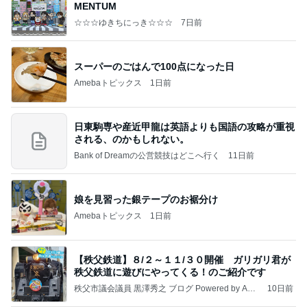
MENTUM
☆☆☆ゆきちにっき☆☆☆
7日前
スーパーのごはんで100点になった日
Amebaトピックス
1日前
日東駒専や産近甲龍は英語よりも国語の攻略が重視
される、のかもしれない。
Bank of Dreamの公営競技はどこへ行く
11日前
娘を見習った銀テープのお裾分け
Amebaトピックス
1日前
【秩父鉄道】８/２～１１/３０開催 ガリガリ君が
秩父鉄道に遊びにやってくる！のご紹介です
秩父市議会議員 黒澤秀之 ブログ Powered by Ame
10日前
ba