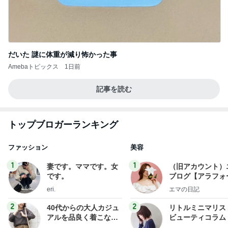
だいた 謎に体重が減り怖かった事
Amebaトピックス
1日前
記事を読む
トップブロガーランキング
ファッション
美容
1
1
妻です。ママです。女
（旧アカウント）
です。
ブログ【アラフォ
社売却セカンドラ
eri.
エマの日記
フ】
2
2
40代からの大人カジュ
リトルミニマリス
アルを品良く着こなす
ビューティコラム 
ファッションブログ
little minimalist'