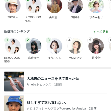
木村直人
BEYOOOOO
美川憲一
吉岡淳
水森かおり
NDS
新登場ランキング
すべて見る
1
2
3
4
5
BEYOOOOO
島倉りか
ゆうこりん
MOMIママ
石 安伊
NDS
大地震のニュースを見て喋った母
Amebaトピックス
1日前
悲しすぎて立ち直れない。
クロオフィシャルブログPowered by Ameba
2日前