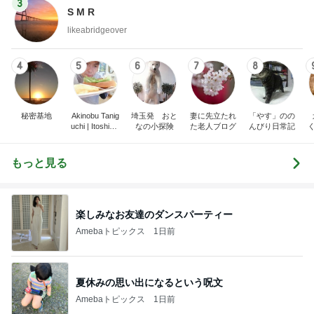
3
S M R
likeabridgeover
4
5
6
7
8
秘密基地
Akinobu Tanig
埼玉発 おと
妻に先立たれ
「やす」のの
uchi | Itoshima
なの小探険
た老人ブログ
んびり日常記
Landscape Ph
otographer
もっと見る
楽しみなお友達のダンスパーティー
Amebaトピックス
1日前
夏休みの思い出になるという呪文
Amebaトピックス
1日前