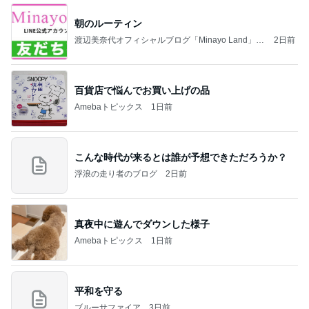
朝のルーティン
渡辺美奈代オフィシャルブログ「Minayo Land」P
2日前
owered by Ameba
百貨店で悩んでお買い上げの品
Amebaトピックス
1日前
こんな時代が来るとは誰が予想できただろうか？
浮浪の走り者のブログ
2日前
真夜中に遊んでダウンした様子
Amebaトピックス
1日前
平和を守る
ブルーサファイア
3日前