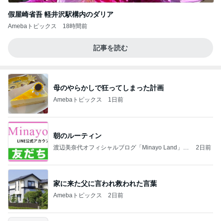
假屋崎省吾 軽井沢駅構内のダリア
Amebaトピックス
18時間前
記事を読む
母のやらかしで狂ってしまった計画
Amebaトピックス
1日前
朝のルーティン
渡辺美奈代オフィシャルブログ「Minayo Land」P
2日前
owered by Ameba
家に来た父に言われ救われた言葉
Amebaトピックス
2日前