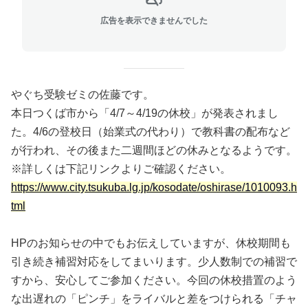
広告を表示できませんでした
やぐち受験ゼミの佐藤です。
本日つくば市から「4/7～4/19の休校」が発表されまし
た。4/6の登校日（始業式の代わり）で教科書の配布など
が行われ、その後また二週間ほどの休みとなるようです。
※詳しくは下記リンクよりご確認ください。
https://www.city.tsukuba.lg.jp/kosodate/oshirase/1010093.h
tml
HPのお知らせの中でもお伝えしていますが、休校期間も
引き続き補習対応をしてまいります。少人数制での補習で
すから、安心してご参加ください。今回の休校措置のよう
な出遅れの「ピンチ」をライバルと差をつけられる「チャ