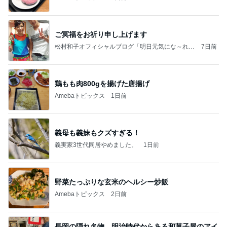
ご冥福をお祈り申し上げます
松村和子オフィシャルブログ「明日元気にな～れ」
7日前
Powered by Ameba
鶏もも肉800gを揚げた唐揚げ
Amebaトピックス
1日前
義母も義妹もクズすぎる！
義実家3世代同居やめました。
1日前
野菜たっぷりな玄米のヘルシー炒飯
Amebaトピックス
2日前
長岡の隠れ名物。明治時代からある和菓子屋のアイ