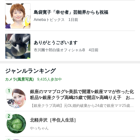
島袋寛子「幸せ者」芸能界からも祝福
Amebaトピックス
1日前
ありがとうございます
市川團十郎白猿オフィシャルB
4日前
ジャンルランキング
カメラ(風景写真)
9,435人参加中
1
銀座のママブログ✨美肌で開運✨銀座ママが作った化
粧品✨銀座クラブ高嶋25歳で開店✨高嶋りえ子 お着
物でエルメス バーキン コーデ
【銀座クラブ高嶋】元OL婚約破棄から24歳で銀座ママ25歳でオーナーママ銀座 美肌で開運♡パワースポット巡り高嶋りえ子ブログ
2
北軽井沢［半住人生活］
やっちゃん