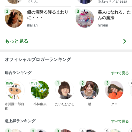
えりん
あねっさ／anessa
uty colum
3
3
銀の滴降る降るまわり
美人になれる、た
に・・・
んの魔法
illallan
hiromi
もっと見る
オフィシャルブロガーランキング
総合ランキング
すべて見る
1
2
3
市川團十郎白
小林麻央
だいたひかる
桃
クロ
猿
急上昇ランキング
すべて見る
1
2
3
4
5