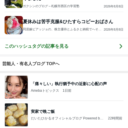
ガクシンのブログ～札幌市西区の学習塾
2026年8月8日
夏休みは苦手克服&ひたすらコピーおばさん
同居嫁ビアッジョの、株主優待とふるさと納税でへそく
2026年8月8日
りを3000万円貯めるブログ
このハッシュタグの記事を見る
芸能人・有名人ブログ TOPへ
「痛々しい」執行猶予中の近影に心配の声
Amebaトピックス
1日前
実家で晩ご飯
だいたひかるオフィシャルブログ Powered by
22時間前
Ameba