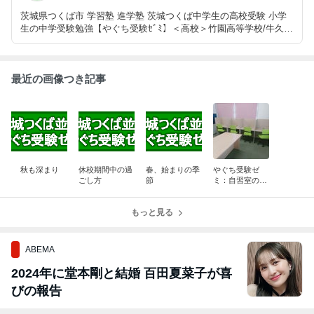
茨城県つくば市 学習塾 進学塾 茨城つくば中学生の高校受験 小学
生の中学受験勉強【やぐち受験ｾﾞﾐ】＜高校＞竹園高等学校/牛久栄
進高等学校/土浦第一高等学校/土浦第二高等学校＜中学校＞並木中
等教育学校/江戸川学園取手中/土浦一高付属中/茗溪学園中学校
最近の画像つき記事
秋も深まり
休校期間中の過
春、始まりの季
やぐち受験ゼ
ごし方
節
ミ：自習室のご
紹介
もっと見る
ABEMA
2024年に堂本剛と結婚 百田夏菜子が喜
びの報告