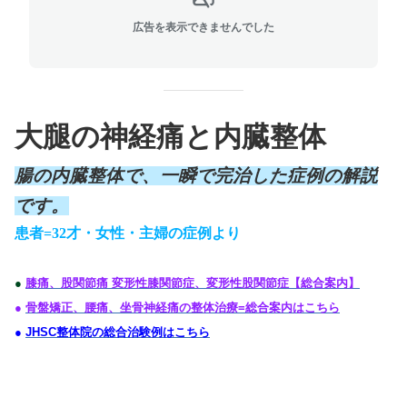
広告を表示できませんでした
大腿の神経痛と内臓整体
腸の内臓整体で、一瞬で完治した症例の解説
です。
患者=
32
才・女性・主婦の症例より
●
膝痛、股関節痛 変形性膝関節症、変形性股関節症【総合案内】
●
骨盤矯正、腰痛、坐骨神経痛の整体治療=総合案内はこちら
●
JHSC整体院の総合
治験例はこちら