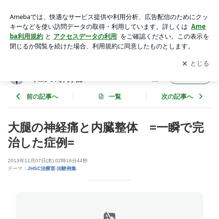
大腿の神経痛と内臓整体 =一瞬で完治した症例= | 【大阪】
整体師養成校 ジャパン・ヘルスサイエンス専門学院
アプリをダウンロードして
ブログの更新通知
を受け取りまし
開く
JHSC整体治療室 = 公
ょう。
式ブログ
【大阪】 整体師養成校 ジャパン・ヘルスサ
フォロー
イエンス専門学院
JHSC整体治療室 = 公
式ブログ
前の記事へ
一覧
次の記事へ
大腿の神経痛と内臓整体 =一瞬で完
治した症例=
2013年11月07日(木) 02時16分44秒
テーマ：
JHSC治療室-治験例集