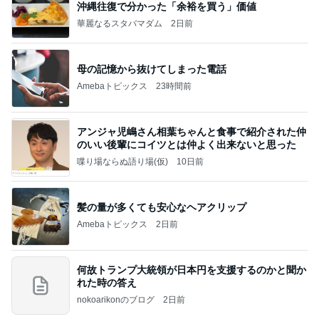
沖縄往復で分かった「余裕を買う」価値
華麗なるスタバマダム
2日前
母の記憶から抜けてしまった電話
Amebaトピックス
23時間前
アンジャ児嶋さん相葉ちゃんと食事で紹介された仲
のいい後輩にコイツとは仲よく出来ないと思った
喋り場ならぬ語り場(仮)
10日前
髪の量が多くても安心なヘアクリップ
Amebaトピックス
2日前
何故トランプ大統領が日本円を支援するのかと聞か
れた時の答え
nokoarikonのブログ
2日前