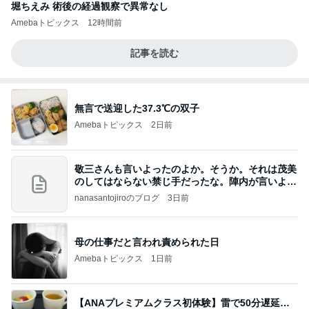
堀ちえみ 術後の経過観察で異常なし
Amebaトピックス
12時間前
記事を読む
無言で送迎した37.3℃の双子
Amebaトピックス
2日前
敬三さんも言いよったのよか。そうか。それは茂美
のしてはならない禁じ手だったな。陣内が言いよる
のよ
nanasantojiroのブログ
3日前
母の仕事だと言われ責められた日
Amebaトピックス
1日前
【ANAプレミアムクラス初体験】雷で50分遅延…