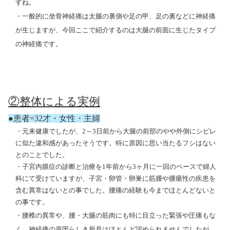
すね。
・一般的に坐骨神経痛は太腿の裏側や足の甲、足の裏などに神経痛
が生じますが、今回ここで紹介するのは大腿の前面に生じたタイプ
の神経痛です。
②整体による実例
●患者=
32
才・女性・主婦
・
元来健康でしたが、
2
～
3
日前から大腿の前部のやや外側にシビレ
に似た違和感があったそうです。特に原因に思い当たるフシはない
とのことでした。
・子宮内膜症の診断と治療を
1
年前から
3
ヶ月に一回のペースで婦人
科にて受けていますが、子宮・卵管・卵巣に筋腫や腫瘍性の疾患を
含む異常はないとの事でした。腰痛の経験も今までほとんどないと
の事です。
・腰椎の異常や、腰・大腿の筋肉にも特に目立った緊張や圧痛もな
く、神経痛の原因らしき所見はほとんど認められませんでしたが、