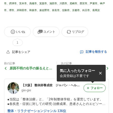
市、摂津市、茨木市、高槻市、箕面市、池田市、川西市、尼崎市、西宮市、芦屋市、神戸
市、堺市、岸和田市、和泉市、泉佐野市、奈良市、生駒市、京都市、向日市、長岡京
いいね
コメント
リブログ
1
記事を報告する
記事をシェア
前の記事
次の記事
原因不明の右手の振るえと整
生理中に繰り返す嘔吐と整
気に入ったらフォロー
体 =自然治癒力の応用例=
体 =一瞬で完治した症例=
会員登録は不要です
【大阪】 整体師養成校 ジャパン・ヘルスサイエンス専門学院 JHSC整体治療室 = 公式ブログ
フォロー
gie-gie
●当院は「整体治療」と、「2年制整体学校」を運営しています。
●各疾患・症状に対しての研究-治療成果、患者さんとのエピソー
ド、コラムなどを掲載しています。 ●当院での治療(左下欄参照)、
整体・リラクゼーションジャンル 136位
又は学院への入学希望の方は専用メールか06-6180-6880までお電話