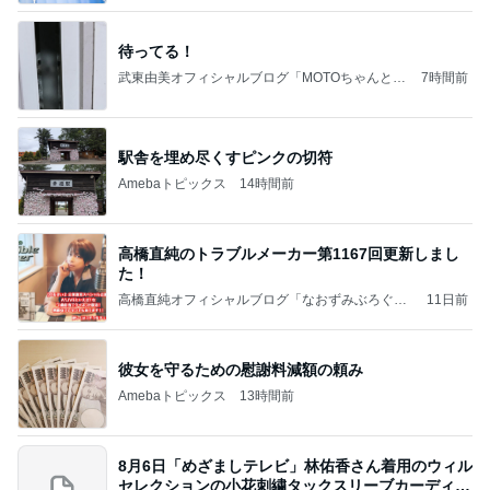
待ってる！
武東由美オフィシャルブログ「MOTOちゃんとの
7時間前
はっぴぃな毎日」Powered by Ameba
駅舎を埋め尽くすピンクの切符
Amebaトピックス
14時間前
高橋直純のトラブルメーカー第1167回更新しまし
た！
高橋直純オフィシャルブログ「なおずみぶろぐ」
11日前
Powered by Ameba
彼女を守るための慰謝料減額の頼み
Amebaトピックス
13時間前
8月6日「めざましテレビ」林佑香さん着用のウィル
セレクションの小花刺繍タックスリーブカーディガ