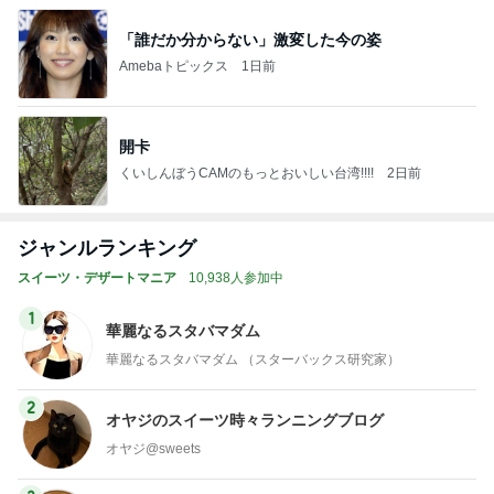
「誰だか分からない」激変した今の姿
Amebaトピックス
1日前
開卡
くいしんぼうCAMのもっとおいしい台湾!!!!
2日前
ジャンルランキング
スイーツ・デザートマニア
10,938人参加中
1
華麗なるスタバマダム
華麗なるスタバマダム （スターバックス研究家）
2
オヤジのスイーツ時々ランニングブログ
オヤジ@sweets