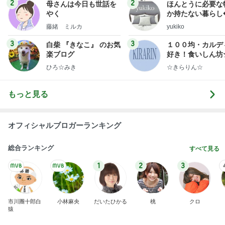
2
2
母さんは今日も世話を
ほんとうに必要な
やく
か持たない暮らし
ep Life Simple
藤緒 ミルカ
yukiko
ンテリアのきろく
3
3
白柴 『きなこ』 のお気
１００均・カルデ
楽ブログ
好き！食いしん坊
らりん☆のブログ
ひろ☆みき
☆きらりん☆
もっと見る
オフィシャルブロガーランキング
総合ランキング
すべて見る
1
2
3
市川團十郎白
小林麻央
だいたひかる
桃
クロ
猿