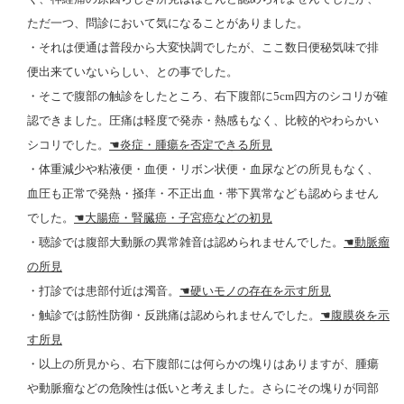
ただ一つ、問診において気になることがありました。
・それは便通は普段から大変快調でしたが、ここ数日便秘気味で排
便出来ていないらしい、との事でした。
・そこで
腹部の触診をしたところ、右下腹部に
5cm
四方のシコリが確
認できました。圧痛は軽度で発赤・熱感もなく、比較的やわらかい
シコリでした。
☚
炎症・腫瘍を否定できる所見
・体重減少や粘液便・血便・リボン状便・血尿などの所見もなく、
血圧も正常で発熱・掻痒・不正出血・帯下異常なども認めらません
でした。
☚
大腸癌・腎臓癌・子宮癌などの初見
・聴診では腹部大動脈の異常雑音は認められませんでした。
☚
動脈瘤
の所見
・打診では患部付近は濁音。
☚
硬いモノの存在を示す所見
・触診では筋性防御・反跳痛は認められませんでした。
☚
腹膜炎を示
す所見
・以上の所見から、右下腹部には何らかの塊りはありますが、腫瘍
や動脈瘤などの危険性は低いと考えました。さらにその塊りが同部