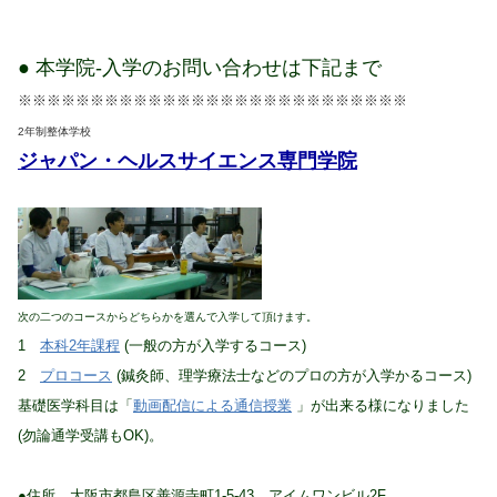
● 本学院-入学のお問い合わせは下記まで
※※※※※※※※※※※※※※※※※※※※※※※※※※※
2年制整体学校
ジャパン・ヘルスサイエンス専門学院
次の二つのコースからどちらかを選んで入学して頂けます。
1
本科2年課程
(一般の方が入学するコース)
2
プロコース
(鍼灸師、理学療法士などのプロの方が入学かるコース)
基礎医学科目は「
動画配信による通信授業
」が出来る様になりました
(勿論通学受講もOK)。
●住所 大阪市都島区善源寺町1-5-43 アイムワンビル2F