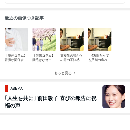
下さい。
最近の画像つき記事
【整体コラム】
【健康コラム】
高校生の頃から
「4週間たって
胃腸が関係する
陰毛はなぜ生え
の胃の不快感と
も足指の痛みが
不整脈(頻脈)な
るのか? 人間だ
胃が暴れる感覚
引きません!!」
どの心臓症状に
けに陰毛が生え
の整体治療 過
4週間前から
ついて ロームヘ
る不思議とその
もっと見る
敏性大腸症候群
続く左足趾の打
ルド症候群の整
意義につい
(IBS)の可能性?!
撲痛の整体治療
体治療
て、、、
ABEMA
｢人生を共に｣ 前田敦子 喜びの報告に祝
福の声