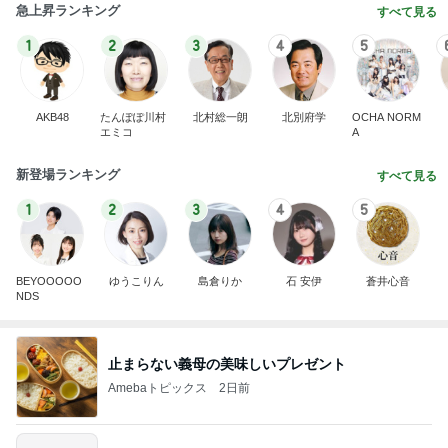
急上昇ランキング
すべて見る
1
2
3
4
5
AKB48
たんぽぽ川村
北村総一朗
北別府学
OCHA NORM
エミコ
A
新登場ランキング
すべて見る
1
2
3
4
5
BEYOOOOO
ゆうこりん
島倉りか
石 安伊
蒼井心音
NDS
止まらない義母の美味しいプレゼント
Amebaトピックス
2日前