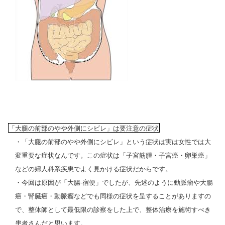
「大腿の前部のやや外側にシビレ」は要注意の症状
・「
大腿の前部のやや外側にシビレ」という症状は実は女性では大
変重要な症状なんです。この症状は「子宮筋腫・子宮癌・卵巣癌」
などの婦人科系疾患でよく見かける症状だからです。
・今回は原因が「大腸
-
宿便」でしたが、先述のように
動脈瘤や
大腸
癌・腎臓癌・動脈瘤などでも同様の症状を呈することがありますの
で、整体師として最低限の診察をした上で、整体治療を施術すべき
患者さんだと思います。