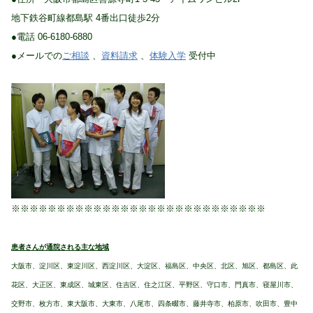
地下鉄谷町線都島駅 4番出口徒歩2分
●電話 06-6180-6880
●メールでの
ご相談
、
資料請求
、
体験入学
受付中
※※※※※※※※※※※※※※※※※※※※※※※※※※※※
患者さんが通院される主な地域
大阪市、淀川区、東淀川区、西淀川区、大淀区、福島区、中央区、北区、旭区、都島区、此
花区、大正区、東成区、城東区、住吉区、住之江区、平野区、守口市、門真市、寝屋川市、
交野市、枚方市、東大阪市、大東市、八尾市、四条畷市、藤井寺市、柏原市、吹田市、豊中