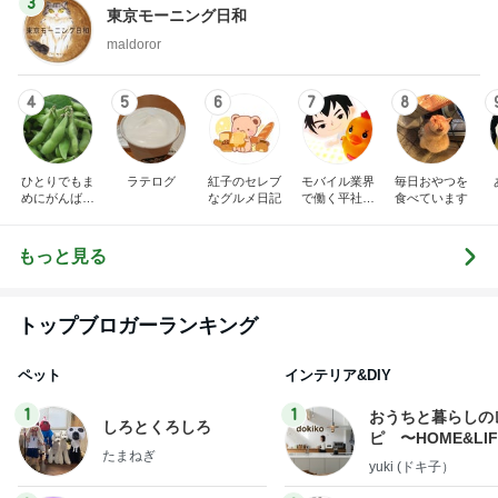
3
東京モーニング日和
maldoror
4
5
6
7
8
ひとりでもま
ラテログ
紅子のセレブ
モバイル業界
毎日おやつを
めにがんばる
なグルメ日記
で働く平社員
食べています
ブログ
のブログ
もっと見る
トップブロガーランキング
ペット
インテリア&DIY
1
1
おうちと暮らしの
しろとくろしろ
ピ 〜HOME&LI
たまねぎ
yuki (ドキ子）