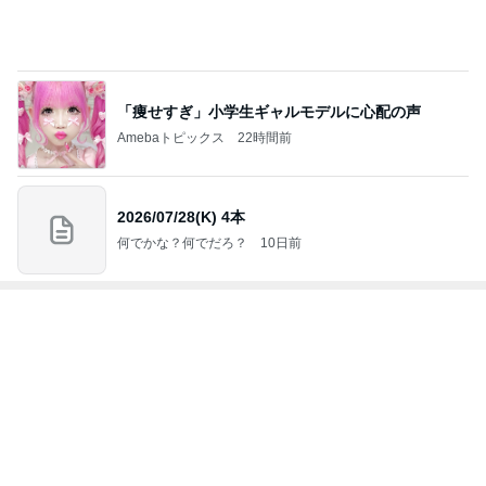
ジャンルランキング
ゴルフ
4,476人参加中
1
GOLF SHOP naganobu
GOLF SHOP naganobu
2
店長ブログ