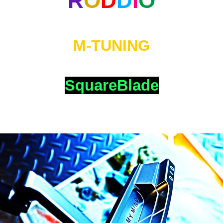
R
O
D
D
I
O
M-TUNING
SquareBlade