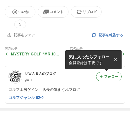
いいね
コメント
リブログ
5
記事を報告する
記事をシェア
前の記事
次の記事
MYSTERY GOLF “MR 100L
セカンドセットも妥協しませ
気に入ったらフォロー
S” Debut!!
ん！
会員登録は不要です
ＵＷＡＳＡのブログ
フォロー
gain
ゴルフ工房ゲイン 店長の気まぐれブログ
ゴルフジャンル 62位
最近の画像つき記事