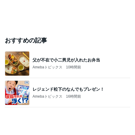
白髪を考え美容師と相談した髪色
Amebaトピックス
1日前
免税価格で買いたかったヴァンクリ
Amebaトピックス
11時間前
#
モデル
志摩さん愛用ブレンダーを紹介！ブラウンのどれ
を使ってる？
オリーブのブログ
2026年8月7日
高田里穂PARTⅣ 下着編
まーのブログ
2026年8月7日