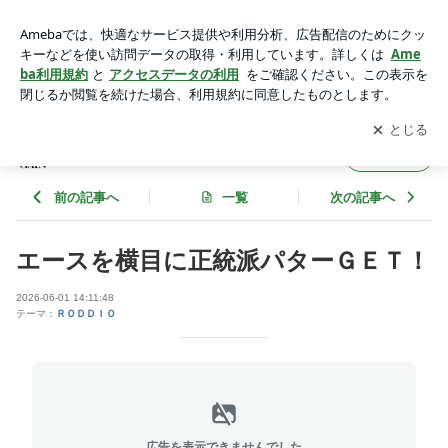
ゴルフ工房ゲイン ロッディオ | ＵＷＡＳＡのブログ
アプリをダウンロードして
ブログの更新通知
を受け取りまし
開く
ょう。
ＵＷＡＳＡのブログ
フォロー
前の記事へ
一覧
次の記事へ
エースを横目に正統派パターＧＥＴ！
2026-06-01 14:11:48
テーマ：
ＲＯＤＤＩＯ
広告を表示できませんでした