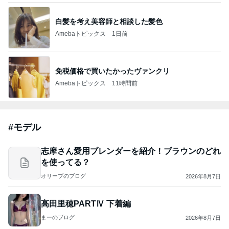
ラヴ上等シーズン2が期待通りヤバい！自分のた
めに参加メンバー一覧まとめ
セレブなママ友に負けない！セレブごっこの日々
2026年8月7日
このハッシュタグの記事を見る
芸能人・有名人ブログ TOPへ
藤あや子「熱湯が」火傷に心配の声
Amebaトピックス
1日前
悲しすぎて立ち直れない。
クロオフィシャルブログPowered by Ameba
23時間前