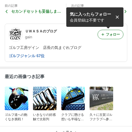
前の記事
次の記事
セカンドセットも妥協しませ
ドンピシャアイアンの次なる
気に入ったらフォロー
ん！
作戦で！
会員登録は不要です
ＵＷＡＳＡのブログ
フォロー
gain
ゴルフ工房ゲイン 店長の気まぐれブログ
ゴルフジャンル 67位
最近の画像つき記事
ゴルフ道への飽
いきなりの好感
クラブに懸ける
久々に古賀ゴル
くなき挑戦！
触で太鼓判
想いも半端な
フクラブへ参上
し！
⛳