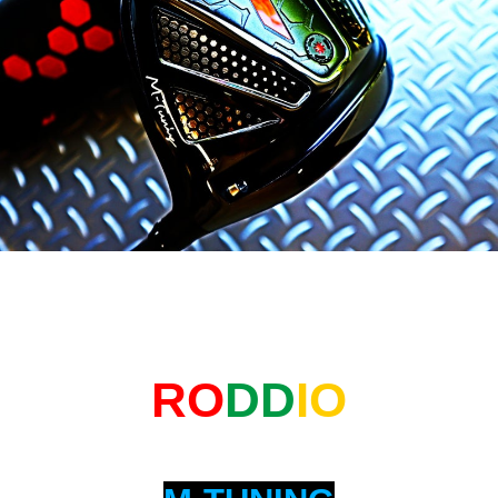
RO
DD
IO