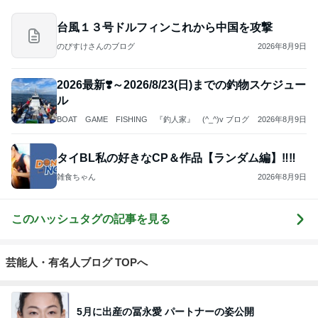
台風１３号ドルフィンこれから中国を攻撃
のびすけさんのブログ
2026年8月9日
2026最新❣️～2026/8/23(日)までの釣物スケジュー
ル
BOAT GAME FISHING 『釣人家』 (^_^)v ブログ
2026年8月9日
タイBL私の好きなCP＆作品【ランダム編】‼️‼️
雑食ちゃん
2026年8月9日
このハッシュタグの記事を見る
芸能人・有名人ブログ TOPへ
5月に出産の冨永愛 パートナーの姿公開