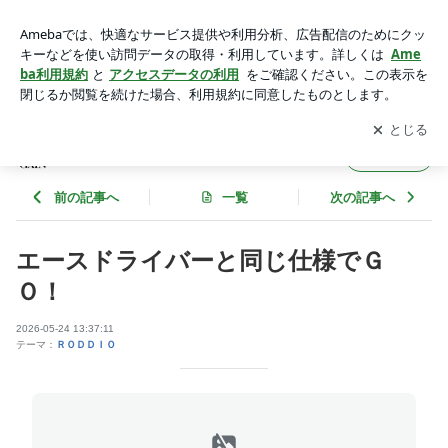
ゴルフ工房ゲイン ロッディオ | ＵＷＡＳＡのブログ
アプリをダウンロードして
ブログの更新通知
を受け取りまし
開く
ょう。
ＵＷＡＳＡのブログ
フォロー
前の記事へ
一覧
次の記事へ
エースドライバーと同じ仕様でＧ
Ｏ！
2026-05-24 13:37:11
テーマ：
ＲＯＤＤＩＯ