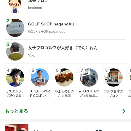
店長ブログ
heatman
2
GOLF SHOP naganobu
GOLF SHOP naganobu
3
女子プロゴルフが大好き〈でん〉ねん
でん
4
5
6
7
8
カスタムクラ
★☆新・WAR
やまとのとの
★SUZUKI GO
ゴルフ倉庫の
ブ製作提案！
P GOLF バカ
さま日記
LF (愛知県半
ブログ
社長の独り言
田市スズキゴ
☆★
ルフ)★
もっと見る