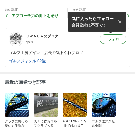
前の記事
次の記事
アプローチ力の向上を念頭
やっぱり揃い踏みモデルでコ
気に入ったらフォロー
に！
ンプリート！
会員登録は不要です
ＵＷＡＳＡのブログ
フォロー
gain
ゴルフ工房ゲイン 店長の気まぐれブログ
ゴルフジャンル 62位
最近の画像つき記事
クラブに懸ける
久々に古賀ゴル
ARCH Shaft “Ry
ゴルフ道アクセ
想いも半端な
フクラブへ参上
ujin Driver＆Fair
ル全開！
し！
⛳
Way” Debut!!