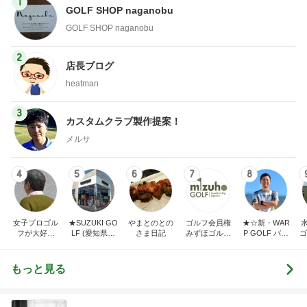
1
GOLF SHOP naganobu
GOLF SHOP naganobu
2
店長ブログ
heatman
3
カスタムクラブ製作提案！
メルサ
4
5
6
7
8
女子プロゴル
★SUZUKI GO
やまとのとの
ゴルフ会員権
★☆新・WAR
フが大好き
LF (愛知県半
さま日記
みずほゴルフ
P GOLF バカ
ゴ
〈でん〉ねん
田市スズキゴ
社長ブログ
社長の独り言
ルフ)★
☆★
もっと見る