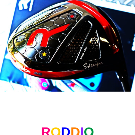
R
O
D
D
I
O