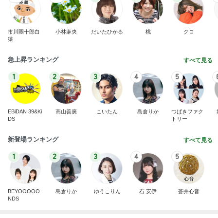
市川團十郎白
小林麻央
だいたひかる
桃
クロ
猿
急上昇ランキング
すべて見る
1
2
3
4
5
EBiDAN 39&Ki
高山善廣
こいたん
島倉りか
つばきファク
DS
トリー
新登場ランキング
すべて見る
1
2
3
4
5
BEYOOOOO
島倉りか
ゆうこりん
石 安伊
蒼井心音
NDS