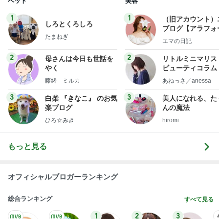
ペット
美容
1
1
（旧アカウント）
しろとくろしろ
ブログ【アラフォ
たまねぎ
社売却セカンドラ
エマの日記
フ】
2
2
母さんは今日も世話を
リトルミニマリス
やく
ビューティコラム 
little minimalist'
藤緒 ミルカ
あねっさ／anessa
uty colum
3
3
白柴 『きなこ』 のお気
美人になれる、た
楽ブログ
んの魔法
ひろ☆みき
hiromi
もっと見る
オフィシャルブロガーランキング
総合ランキング
すべて見る
1
2
3