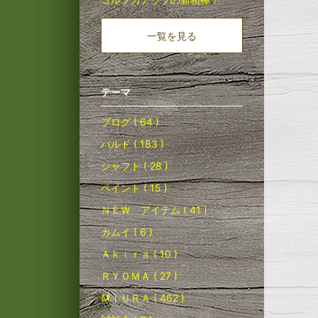
一覧を見る
テーマ
ブログ ( 64 )
バルド ( 183 )
シャフト ( 28 )
ペイント ( 15 )
ＮＥＷ アイテム ( 41 )
カムイ ( 6 )
Ａｋｉｒａ ( 10 )
ＲＹＯＭＡ ( 27 )
ＭＩＵＲＡ ( 462 )