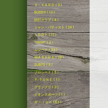
Ｓ－ＹＡＲＤ ( 3 )
BUDDY ( 13 )
試打クラブ ( 4 )
ジャン・バティスト ( 24 )
ＬＯＯＰ ( 11 )
"mmm" ( 2 )
ムジーク ( 33 )
ＭＡＳＵＤＡ ( 23 )
SUB70 ( 3 )
プロシード ( 5 )
Ｐ-ＴＵＮＥ ( 1 )
グランプリ ( 3 )
イオンスポーツ ( 1 )
Ｏ’ｒｉｏｎ ( 63 )