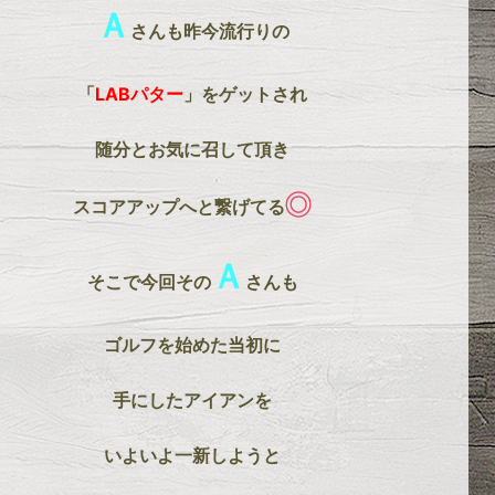
Ａ
さんも昨今流行りの
「
LABパター
」をゲットされ
随分とお気に召して頂き
スコアアップへと繋げてる
Ａ
そこで今回その
さんも
ゴルフを始めた当初に
手にしたアイアンを
いよいよ一新しようと