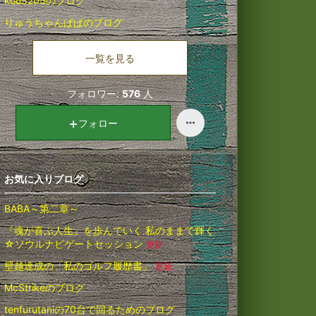
kou5205のブログ
りゅうちゃんぱぱのブログ
一覧を見る
フォロワー:
576
人
フォロー
お気に入りブログ
BABA～第二章～
『魂が喜ぶ人生』を歩んでいく 私のままで輝く
☆ソウルナビゲートセッション
更新
壁越達成の「私のゴルフ履歴書」
更新
McStrikeのブログ
tenfurutaniの70台で回るためのブログ