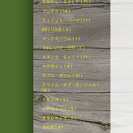
ＥＤＥＬ ＧＯＬＦ ( 71 )
フジクラ ( 14 )
エミリット・バハマ ( 11 )
KEYTONE ( 3 )
マックスソウル ( 1 )
それいけロッ次郎 ( 6 )
ＡＸＩＳ Ｇｏｌｆ ( 11 )
Ａデザイン ( 4 )
ラズル・ダズル ( 10 )
クライム・オブ・エンジェル (
15 )
ＡＲＣＨ ( 3 )
ＪＰウェッジ ( 5 )
ＫＲＯＮＯＳ ( 8 )
JUCIE ( 4 )