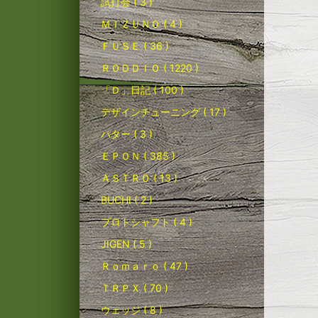
試打会 ( 3 )
ＭＩＺＵＮＯ ( 4 )
ＦＵＳＥ ( 36 )
ＲＯＤＤＩＯ ( 1220 )
「Ｄ」日記 ( 100 )
デザインチューニング ( 17 )
パター ( 3 )
ＥＰＯＮ ( 385 )
ＡＳＴＲＯ ( 13 )
BUCHI ( 2 )
プロトシャフト ( 4 )
JIGEN ( 5 )
Ｒｏｍａｒｏ ( 47 )
ＴＲＰＸ ( 70 )
ウェッジ ( 8 )