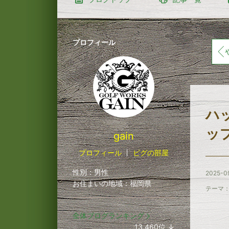
プロフィール
ハ
ッ
gain
プロフィール
ピグの部屋
性別：
男性
2025-09
お住まいの地域：
福岡県
テーマ
全体ブログランキング
13,460
位
↓