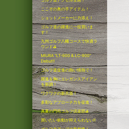
ここぞの奥の手アイテム！
ショットメーカーに力添え！
ゴルフ道の躍進に一役買いま
す！
九州ゴルフ八幡コースで快適ラ
ウンド⛳
MIURA “LT-900 & LC-900”
Debut!!
ゴルフ道促進の熱い情熱で！
躍進を胸にエレガンスアイアン
を新調！
ワクワクの新兵器！
多彩なアプローチ力を促進！
真夏の門司ゴルフ倶楽部⛳
買いたい衝動が抑えられない!!
ゴルフ力アップの新相棒！