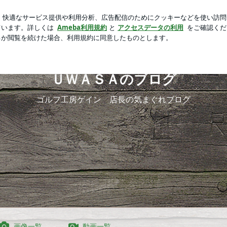
の現在に｢美人さん｣
芸能人ブログ
人気ブログ
新規登録
ＵＷＡＳＡのブログ
ゴルフ工房ゲイン 店長の気まぐれブログ
画像一覧
動画一覧