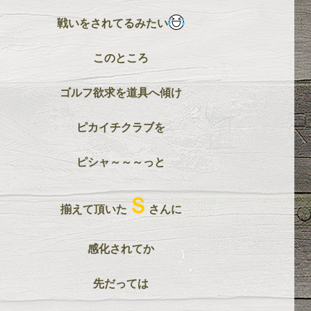
戦いをされてるみたい
このところ
ゴルフ欲求を道具へ傾け
ピカイチクラブを
ピシャ～～～っと
Ｓ
揃えて頂いた
さんに
感化されてか
先だっては