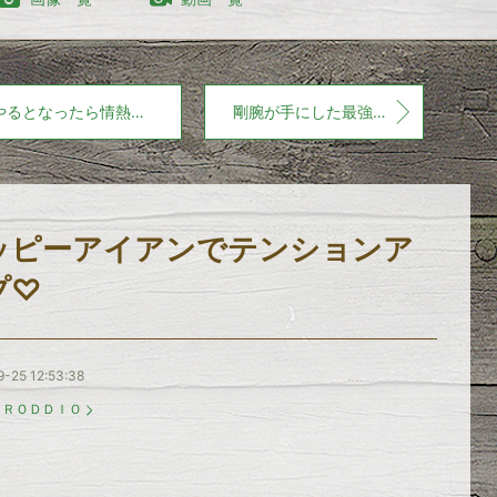
やるとなったら情熱を込めて！
剛腕が手にした最強ＦＷ！
ッピーアイアンでテンションア
プ♡
-25 12:53:38
：
ＲＯＤＤＩＯ