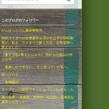
このブログのフォロワー
がんほっとけん横浜事務局
Webライターの企業案件を増やすはずのSNS集
客が、私を「ライターで稼ぐ方法」を売る側へ
変えました。
《量子力学×整えビジネス》 売れる仕組みの作
り方♡
「事務しかできない」 そう思っていた私へ。
壺のブログ
水神陽煌
ヌーブランの昭和フラッシュバックbyみゅ～た
魂の薬屋 ～身体的・精神的・社会的・霊魂的な
健康を目指して～