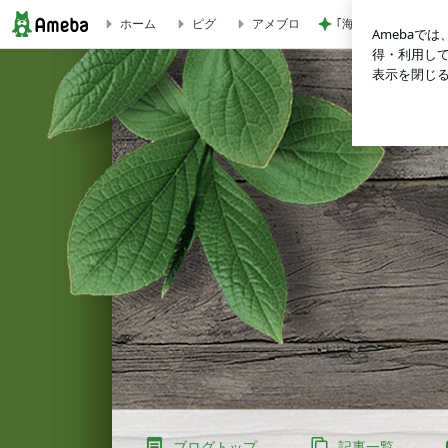
｢海のはじまり｣子役
ホーム
ピグ
アメブロ
ゴルフ工房ゲイン ロッディオ | ＵＷＡＳＡのブログ
ブログトップ
記事一覧