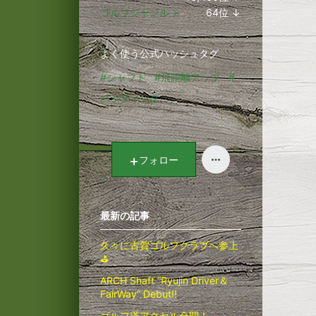
ラ
ゴルフジャンル
64
位
↓
ン
ラ
キ
ン
よく使う公式ハッシュタグ
ン
キ
グ
ン
#シャフト
#飛距離アップ
#
下
グ
パッティング
降
下
降
フォロー
最新の記事
久々に古賀ゴルフクラブへ参上
⛳
ARCH Shaft “Ryujin Driver＆
FairWay” Debut!!
ゴルフ道アクセル全開！