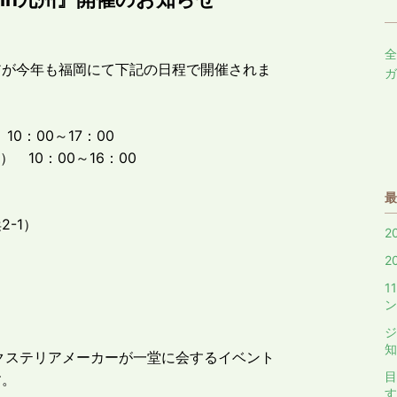
全
アが今年も福岡にて下記の日程で開催されま
ガ
0：00～17：00
0～16：00
最
1）
2
2
1
ン
ジ
知
クステリアメーカーが一堂に会するイベント
目
す。
す