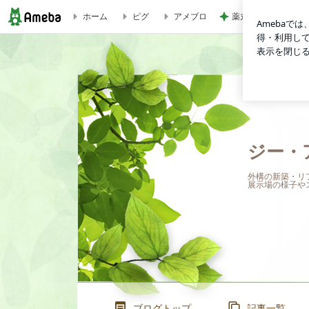
薬丸 絶品ランチと
ホーム
ピグ
アメブロ
『エクステリアフェア2025in九州』開催のお知らせ | ジー
ジー・
外構の新築・リ
展示場の様子や
ブログトップ
記事一覧