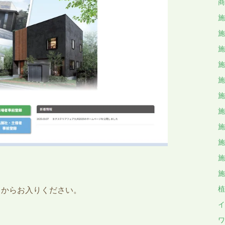
商
施
施
施
施
施
施
施
施
施
施
施
植
クからお入りください。
イ
ワ