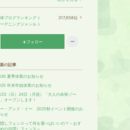
体ブログランキング
317,658
位
↑
ラ
ーデニングジャンル
ン
キ
ン
フォロー
グ
上
昇
新の記事
026 夏季休業のお知らせ
025 年末年始休業のお知らせ
1/23（日）24日（月祝）「大人の余裕ゾー
」オープンします！
ー・アンド・イー 2025秋イベント開催のお
らせ
隠しフェンスって何を選べばいいの？～おす
めの目隠しフェンス～