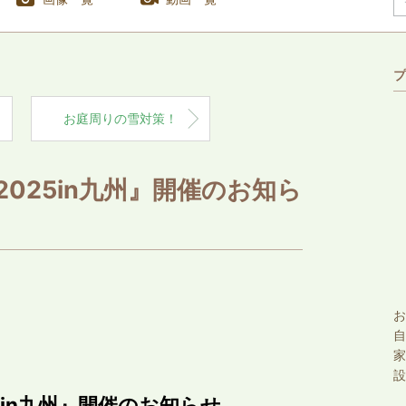
プ
お庭周りの雪対策！
025in九州』開催のお知ら
お
自
家
設
in九州』開催のお知らせ