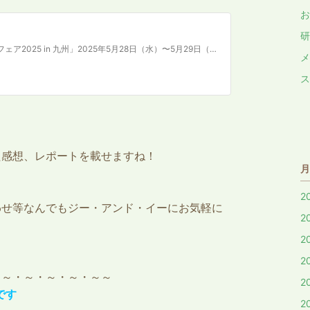
お
研
九州最大級のエクステリアフェア「エクステリアフェア2025 in 九州」2025年5月28日（水）〜5月29日（木） マリンメッセ福岡B館にて開催！エクステリア商品は家庭で豊かな暮らしを実現する商品や防災、減災商品、防犯商品など多く開発され、最新の大型商品や課題解決型の商品など昨年より多くの商品が見て触れて、開発者からの開発意図や開発秘話などが直接聞ける2日…
メ
ス
た感想、レポートを載せますね！
月
2
わせ等なんでもジー・アンド・イーにお気軽に
2
2
2
・～・～・～・～・～～
2
です
2