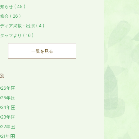
知らせ ( 45 )
修会 ( 26 )
ディア掲載・出演 ( 4 )
タッフより ( 16 )
一覧を見る
別
026
年
開
025
年
く
開
024
年
く
開
023
年
く
開
022
年
く
開
021
年
く