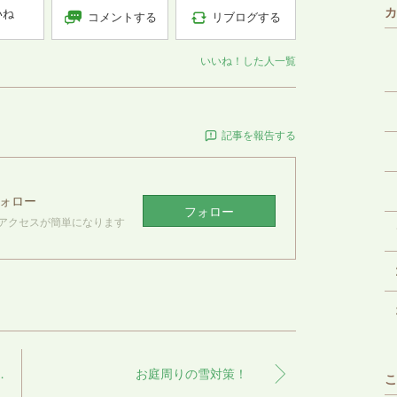
カ
いね
コメントする
リブログする
いいね！した人一覧
記事を報告する
ォロー
フォロー
アクセスが簡単になります
行ってきました♪
お庭周りの雪対策！
こ