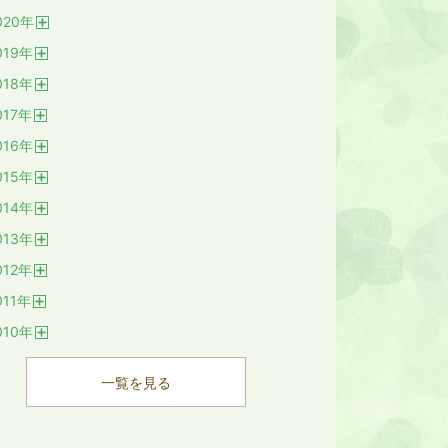
開
020
年
く
開
019
年
く
開
018
年
く
開
017
年
く
開
016
年
く
開
015
年
く
開
014
年
く
開
013
年
く
開
012
年
く
開
011
年
く
開
010
年
く
開
く
一覧を見る