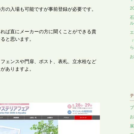
2
の方の入場も可能ですが事前登録が必要です。
石
ル
あれば直にメーカーの方に聞くことができる貴
エ
なると思います。
『
ら
お
、フェンスや門扉、ポスト、表札、立水栓など
えがありますよ。
テ
ブ
お
展