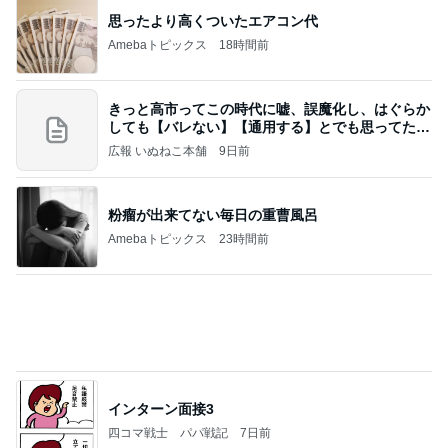
思ったより高くついたエアコン代
Amebaトピックス
18時間前
きっと高市ってこの時代に嘘、誤魔化し、はぐらか
しても【バレない】【通用する】とでも思ってたん
だろ
広報 いぬねこ本舗
9日前
粉瘤が出来てない毎日の重曹風呂
Amebaトピックス
23時間前
インターン面接3
四コマ戦士 パパ戦記
7日前