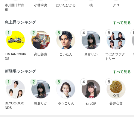
市川團十郎白
小林麻央
だいたひかる
桃
クロ
猿
急上昇ランキング
すべて見る
1
2
3
4
5
EBiDAN 39&Ki
高山善廣
こいたん
島倉りか
つばきファク
DS
トリー
新登場ランキング
すべて見る
1
2
3
4
5
BEYOOOOO
島倉りか
ゆうこりん
石 安伊
蒼井心音
NDS