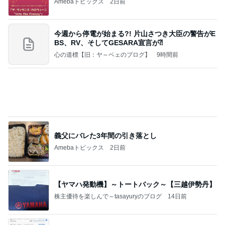
Amebaトピックス
2日前
今週から停電が始まる?! 片山さつき大臣の警告がE
BS、RV、そしてGESARA宣言が⁈
心の道標【旧：ヤ～ベェのブログ】
9時間前
義父にバレた3年間の引き落とし
Amebaトピックス
2日前
【ヤマハ発動機】～トートバック～【三越伊勢丹】
株主優待を楽しんで～tasayuryのブログ
14日前