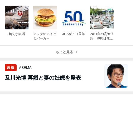
鶴丸が復活
マックのマイア
JCBが５０周年
2011年の高速道
ミバーガー
路 沖縄は無料
から有料へ
もっと見る
速報
ABEMA
及川光博 再婚と妻の妊娠を発表