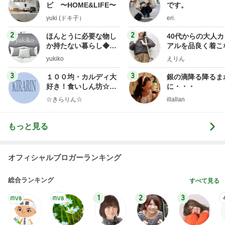
ピ 〜HOME&LIFE〜
です。
yuki (ドキ子）
eri.
2
2
ほんとうに必要な物し
40代からの大人
か持たない暮らし◆Ke
アルを品良く着こ
ep Life Simple◆〜イ
ファッションブロ
yukiko
えりん
ンテリアのきろく〜
3
3
１００均・カルディ大
銀の滴降る降るま
好き！食いしん坊☆き
に・・・
らりん☆のブログ
☆きらりん☆
illallan
もっと見る
オフィシャルブロガーランキング
総合ランキング
すべて見る
1
2
3