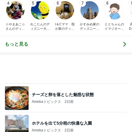
4
5
6
7
8
☆やまあこ☆
れこたんのデ
I＆Cママ 我
かすみめ家の
ととちゃんの
さんのディズ
ィズニー大好
が家のディズ
ディズニー大
イマジネーシ
Ꭰ
ニー日記
き♡孫4人
ニー♡ブログ
好き遠方組的
ョンタイム
ディズニー生
活
もっと見る
チーズと卵を落とした魅惑な状態
Amebaトピックス
2日前
ホテルを出て5分程の快適な入園
Amebaトピックス
2日前