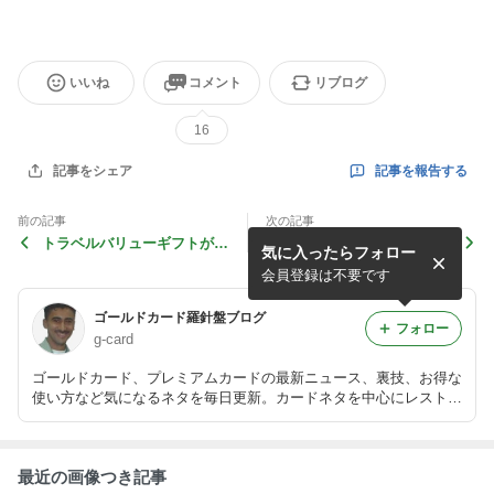
いいね
コメント
リブログ
16
記事を報告する
記事をシェア
前の記事
次の記事
トラベルバリューギフトが届
おもちゃ取り放題
気に入ったらフォロー
いていた
会員登録は不要です
ゴールドカード羅針盤ブログ
フォロー
g-card
ゴールドカード、プレミアムカードの最新ニュース、裏技、お得な
使い方など気になるネタを毎日更新。カードネタを中心にレストラ
ンやラウンジネタも書きためながら、著者が今使っている某アメッ
クスプラチナをセンチュリオンにアップグレードする野望を実現し
たい。。。
最近の画像つき記事