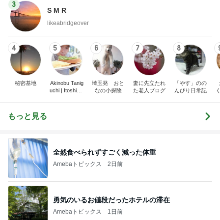
3
S M R
likeabridgeover
4
5
6
7
8
秘密基地
Akinobu Tanig
埼玉発 おと
妻に先立たれ
「やす」のの
uchi | Itoshima
なの小探険
た老人ブログ
んびり日常記
Landscape Ph
otographer
もっと見る
全然食べられずすごく減った体重
Amebaトピックス
2日前
勇気のいるお値段だったホテルの滞在
Amebaトピックス
1日前