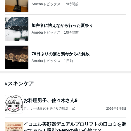
Amebaトピックス
19時間前
加害者に怯えながら行った夏祭り
Amebaトピックス
10時間前
79日ぶりの猫と義母からの解放
Amebaトピックス
1日前
#
スキンケア
お料理男子、佐々木さん9
アラサー独身女子さゆりの徒然日記
2026年8月8日
イコエル美顔器デュアルプロリフトの口コミを調
べてみた！吸引×EMSの使い心地は？