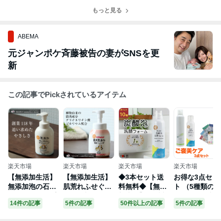
もっと見る
ABEMA
元ジャンポケ斉藤被告の妻がSNSを更
新
この記事でPickされているアイテム
楽天市場
楽天市場
楽天市場
楽天市場
【無添加生活】
【無添加生活】
◆3本セット送
お得な3点セッ
無添加泡の石け
肌荒れふせぐ薬
料無料◆【無添
ト （5種類のバ
んボディソープ
用無添加泡ボデ
加生活】 泡洗顔
スソルトが入
14件の記事
5件の記事
50件以上の記事
5件の記事
ラスカル ボディ
ィソープ ラスカ
炭酸泡洗顔フォ
た「汗かきプ
ソープ ボディウ
ル 本体
ーム 150g 無添
ミアムBOX」