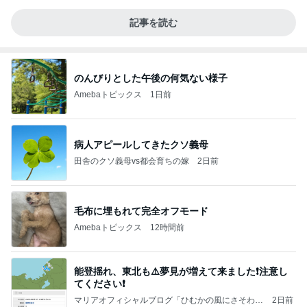
記事を読む
のんびりとした午後の何気ない様子
Amebaトピックス
1日前
病人アピールしてきたクソ義母
田舎のクソ義母vs都会育ちの嫁
2日前
毛布に埋もれて完全オフモード
Amebaトピックス
12時間前
能登揺れ、東北も⚠️夢見が増えて来ました❗️注意し
てください❗️
マリアオフィシャルブログ「ひむかの風にさそわれ
2日前