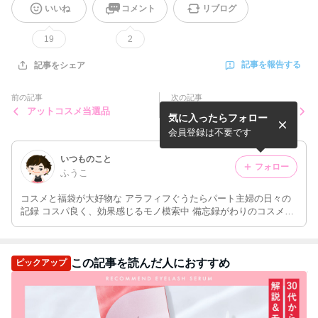
いいね
コメント
リブログ
19
2
記事を報告する
記事をシェア
前の記事
次の記事
アットコスメ当選品
アットコスメ購入品
気に入ったらフォロー
会員登録は不要です
いつものこと
フォロー
ふうこ
コスメと福袋が大好物な アラフィフぐうたらパート主婦の日々の
記録 コスパ良く、効果感じるモノ模索中 備忘録がわりのコスメの
記録多め
この記事を読んだ人におすすめ
ピックアップ