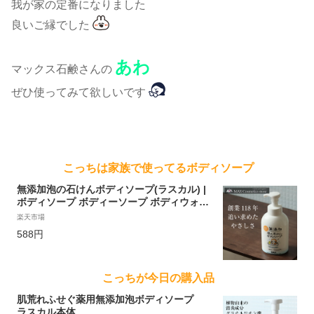
我が家の定番になりました
良いご縁でした
あわ
マックス石鹸さんの
ぜひ使ってみて欲しいです
こっちは家族で使ってるボディソープ
無添加泡の石けんボディソープ(ラスカル) |
ボディソープ ボディーソープ ボディウォッ
シュ ボディシャンプー キッズ 泡 無添加 無
楽天市場
添加石けん 女性 無香料 無添加石鹸 敏感肌
588円
液体石鹸 赤ちゃん ベビー 無添加せっけん
液体せっけん せっけん 石けん 石鹸 子供 ボ
ディ ソープ
こっちが今日の購入品
肌荒れふせぐ薬用無添加泡ボディソープ
ラスカル本体