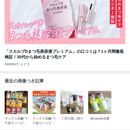
「スカルプDまつ毛美容液プレミアム」の口コミは？1ヶ月間徹底
検証！30代から始めるまつ毛ケア
Amebaチョイス
最近の画像つき記事
マックス石鹸 ワ
マックス石鹸 ワ
７月の使い切り
@cosme当選
ケありハッピー
ケありハッピー
BOX
BOXでるよ