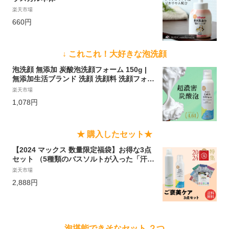
楽天市場
660円
↓ これこれ！大好きな泡洗顔
泡洗顔 無添加 炭酸泡洗顔フォーム 150g |
無添加生活ブランド 洗顔 洗顔料 洗顔フォー
ム 泡 濃密泡 炭酸泡 炭酸 炭酸ガス 炭酸美容
楽天市場
エステ 毛穴 毛穴ケア ケア マッサージ 保湿
1,078円
スプレー 美容 スキンケア フェイスケア ク
レンジング クリーム ムース メンズ利用可
日本製
★
購入したセット★
【2024 マックス 数量限定福袋】お得な3点
セット （5種類のバスソルトが入った「汗か
きプレミアムBOX」・炭酸泡で出るサロン
楽天市場
級ヘアシャンプー「綺澪シャンプー」・炭
2,888円
酸で出るマシュマロ泡の贅沢洗顔「無添加
炭酸泡洗顔フォーム」）
泡堪能できそなセット ２つ