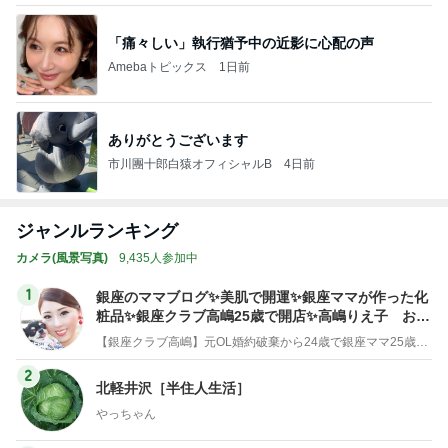
「痛々しい」執行猶予中の近影に心配の声
Amebaトピックス
1日前
ありがとうございます
市川團十郎白猿オフィシャルB
4日前
ジャンルランキング
カメラ(風景写真)
9,435人参加中
1
銀座のママブログ✨美肌で開運✨銀座ママが作った化
粧品✨銀座クラブ高嶋25歳で開店✨高嶋りえ子 お着
物でエルメス バーキン コーデ
【銀座クラブ高嶋】元OL婚約破棄から24歳で銀座ママ25歳でオーナーママ銀座 美肌で開運♡パワースポット巡り高嶋りえ子ブログ
2
北軽井沢［半住人生活］
やっちゃん