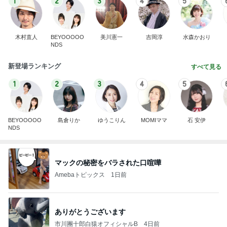
1
2
3
4
5
木村直人
BEYOOOOO
美川憲一
吉岡淳
水森かおり
NDS
新登場ランキング
すべて見る
1
2
3
4
5
BEYOOOOO
島倉りか
ゆうこりん
MOMIママ
石 安伊
NDS
マックの秘密をバラされた口喧嘩
Amebaトピックス
1日前
ありがとうございます
市川團十郎白猿オフィシャルB
4日前