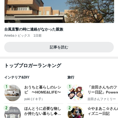
台風直撃の時に連絡がなかった親族
Amebaトピックス
1日前
記事を読む
トップブロガーランキング
インテリア&DIY
旅行
1
1
おうちと暮らしのレシ
「吉田さんちのフ
ピ 〜HOME&LIFE〜
リー日記」Powere
y Ameba 吉田さ
yuki (ドキ子）
吉田さんファミリー
ミリーオフィシャ
ログ
2
2
ほんとうに必要な物し
☆やまあこ☆さん
か持たない暮らし◆Ke
ィズニー日記