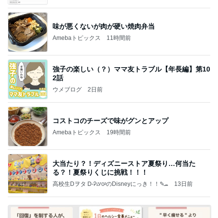
て」Powered by Ameba
味が悪くないが肉が硬い焼肉弁当
Amebaトピックス
11時間前
強子の楽しい（？）ママ友トラブル【年長編】第10
2話
ウメブログ
2日前
コストコのチーズで味がグンとアップ
Amebaトピックス
19時間前
大当たり？！ディズニーストア夏祭り…何当た
る？！夏祭りくじに挑戦！！！
高校生Dヲタ Ꭰ-ᎮꭵꭹꭴのDisneyにっき！！✎ܚ
13日前