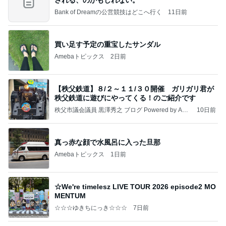
Bank of Dreamの公営競技はどこへ行く
11日前
買い足す予定の重宝したサンダル
Amebaトピックス
2日前
【秩父鉄道】８/２～１１/３０開催 ガリガリ君が
秩父鉄道に遊びにやってくる！のご紹介です
秩父市議会議員 黒澤秀之 ブログ Powered by Ame
10日前
ba
真っ赤な顔で水風呂に入った旦那
Amebaトピックス
1日前
☆We're timelesz LIVE TOUR 2026 episode2 MO
MENTUM
☆☆☆ゆきちにっき☆☆☆
7日前