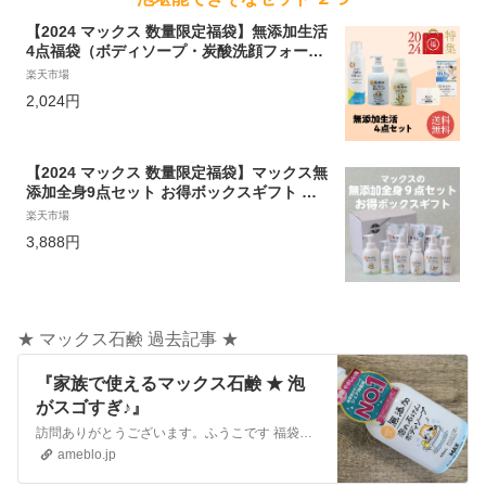
【2024 マックス 数量限定福袋】無添加生活
4点福袋（ボディソープ・炭酸洗顔フォー
ム・ボディミルク・バーム）
楽天市場
2,024円
【2024 マックス 数量限定福袋】マックス無
添加全身9点セット お得ボックスギフト ｜
ラスカル 泡シャンプー 泡ボディソープ ボデ
楽天市場
ィミルク 泡ハンドソープ ハンドローション
3,888円
泡洗顔フォーム 無添加 ギフトボックス 敬老
の日 赤ちゃん 肌が弱い 頭 髪の毛
★ マックス石鹸 過去記事 ★
『家族で使えるマックス石鹸 ★ 泡
がスゴすぎ♪』
訪問ありがとうございます。ふうこです 福袋好きな私。年始にとても豪華でボリューム満点 のマックス石鹸の福袋を買いました。 『家族で使える老舗メーカーさんの…
ameblo.jp