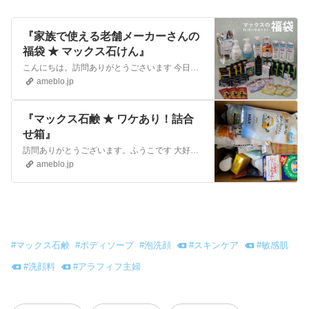
『家族で使える老舗メーカーさんの
福袋 ★ マックス石けん』
こんにちは。訪問ありがとうごさいます 今日は福袋好きな私がボリュームとメーカーさんでおおっ と買わずにはいられなかったマックス石けん福袋を紹介します。1月…
ameblo.jp
『マックス石鹸 ★ ワケあり！詰合
せ箱』
訪問ありがとうございます。ふうこです 大好きなメーカーマックス石鹸ワケあり！詰合せ箱 ¥ 3888届きました～【今回は1000セット限定です！】2023年…
ameblo.jp
#
マックス石鹸
#
ボディソープ
#
泡洗顔
#
スキンケア
#
敏感肌
#
洗顔料
#
アラフィフ主婦