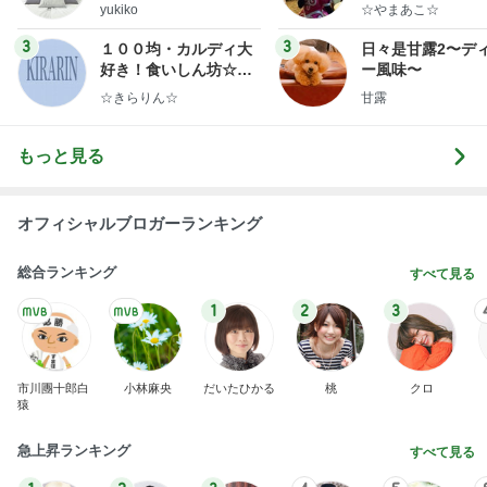
ep Life Simple◆〜イ
yukiko
☆やまあこ☆
ンテリアのきろく〜
3
3
１００均・カルディ大
日々是甘露2〜デ
好き！食いしん坊☆き
ー風味〜
らりん☆のブログ
☆きらりん☆
甘露
もっと見る
オフィシャルブロガーランキング
総合ランキング
すべて見る
1
2
3
市川團十郎白
小林麻央
だいたひかる
桃
クロ
猿
急上昇ランキング
すべて見る