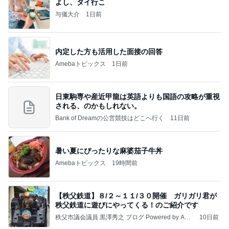
よし、タイ行こ
与儀大介
1日前
内定した方も活用した面接の回答
Amebaトピックス
1日前
日東駒専や産近甲龍は英語よりも国語の攻略が重視
される、のかもしれない。
Bank of Dreamの公営競技はどこへ行く
11日前
暑い夏にぴったりな麻婆茄子牛丼
Amebaトピックス
19時間前
【秩父鉄道】８/２～１１/３０開催 ガリガリ君が
秩父鉄道に遊びにやってくる！のご紹介です
秩父市議会議員 黒澤秀之 ブログ Powered by Ame
10日前
ba