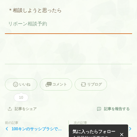
＊相談しようと思ったら
リボーン相談予約
いいね
コメント
リブログ
10
記事を報告する
記事をシェア
前の記事
次の記事
100キンのサッシブラシでス
大人の発達障害、困っている
気に入ったらフォロー
ッキリ！
のに「困った」と言われるの
です。