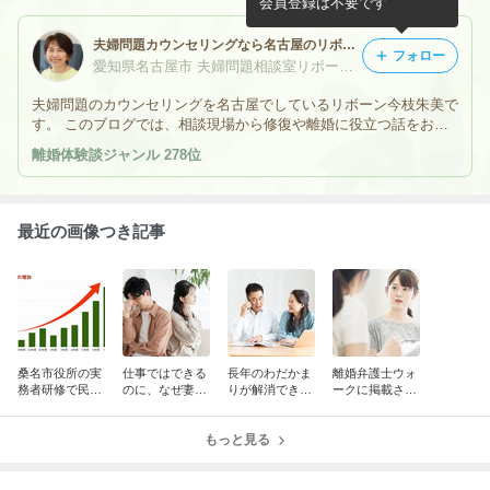
会員登録は不要です
夫婦問題カウンセリングなら名古屋のリボーンへ！幸せへの道は離婚か修復か一緒に考えます
フォロー
愛知県名古屋市 夫婦問題相談室リボーン カウンセラー 今枝朱美
夫婦問題のカウンセリングを名古屋でしているリボーン今枝朱美で
す。 このブログでは、相談現場から修復や離婚に役立つ話をお伝
えしていきます。 リボーンの相談は男性も多く、夫婦同席相談も
離婚体験談ジャンル 278位
しているので、相手の考えていることのヒントや自分への気づきに
もなるかも。
最近の画像つき記事
桑名市役所の実
仕事ではできる
長年のわだかま
離婚弁護士ウォ
務者研修で民法
のに、なぜ妻と
りが解消できた
ークに掲載され
改正と親子交流
はうまく話せな
との報告をいた
ました
の大切さについ
いのか
だきました
てお話しました
もっと見る