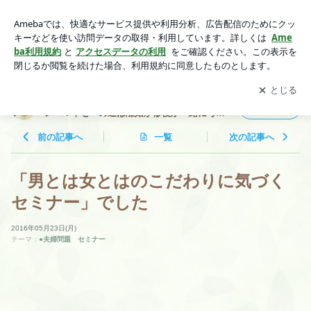
「男とは女とはのこだわりに気づくセミナー」でした | 夫婦問
題カウンセリングなら名古屋のリボーンへ！幸せへの道は離婚
アプリをダウンロードして
ブログの更新通知
を受け取りまし
開く
か修復か一緒に考えます
ょう。
夫婦問題カウンセリングなら名古屋のリボー
フォロー
ンへ！幸せへの道は離婚か修復か一緒に考え
ます
前の記事へ
一覧
次の記事へ
「男とは女とはのこだわりに気づく
セミナー」でした
2016年05月23日(月)
テーマ：
●夫婦問題 セミナー