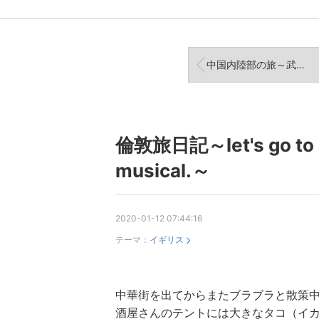
中国内陸部の旅～武漢の記憶～
倫敦旅日記～let's go to se
musical.～
2020-01-12 07:44:16
テーマ：
イギリス
中華街を出てからまたブラブラと散策
酒屋さんのテントには大きなタコ（イ