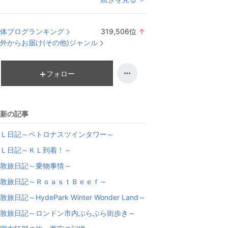
体ブログランキング
319,506
位
↑
ラ
外からお届け(その他)ジャンル
ン
キ
ン
フォロー
グ
上
昇
新の記事
Ｌ日記～ペトロナスツインタワー～
Ｌ日記～ＫＬ到着！～
敦旅日記～乗物事情～
敦旅日記～ＲｏａｓｔＢｅｅｆ～
敦旅日記～HydePark Winter Wonder Land～
敦旅日記～ロンドン市内ぶらぶら街歩き～