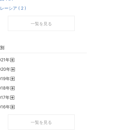
レーシア ( 2 )
一覧を見る
別
021
年
開
020
年
く
開
019
年
く
開
018
年
く
開
017
年
く
開
016
年
く
開
く
一覧を見る