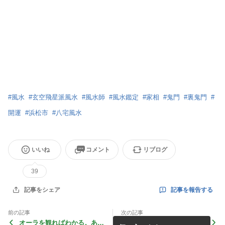
#
風水
#
玄空飛星派風水
#
風水師
#
風水鑑定
#
家相
#
鬼門
#
裏鬼門
#
開運
#
浜松市
#
八宅風水
いいね
コメント
リブログ
39
記事を報告する
記事をシェア
前の記事
次の記事
オーラを観ればわかる。あな
奇門遁甲（きもんとんこう）