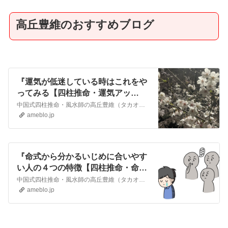
高丘豊維のおすすめブログ
『運気が低迷している時はこれをや
ってみる【四柱推命・運気アッ
プ】』
中国式四柱推命・風水師の高丘豊維（タカオカユイ）です。 今回は運気が低迷した時の対策みたいなことをお話していきたいと思います。 ちなみに４月に入って桜が綺麗な…
ameblo.jp
『命式から分かるいじめに合いやす
い人の４つの特徴【四柱推命・命
式】』
中国式四柱推命・風水師の高丘豊維（タカオカユイ）です。 今日はいじめ問題について触れていきたいと思います。 私は普段、ほとんどテレビを見ることはないのですが、…
ameblo.jp