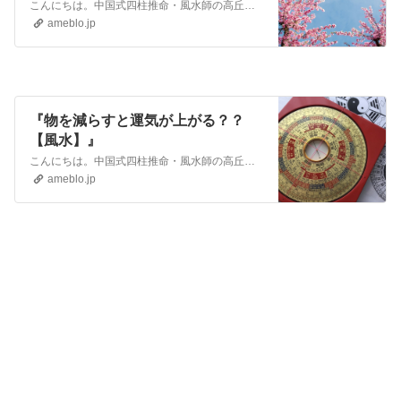
こんにちは。中国式四柱推命・風水師の高丘豊維（タカオカユイ）です。 モテる人とモテない人は四柱推命の命式を観ればしっかりわかります。それは命式に「桃花（とうか…
ameblo.jp
『物を減らすと運気が上がる？？
【風水】』
こんにちは。中国式四柱推命・風水師の高丘豊維（タカオカユイ）です。 今日は物を減らすと運気は上がるの？ というテーマでお話していきたいと思います。 物を…
ameblo.jp