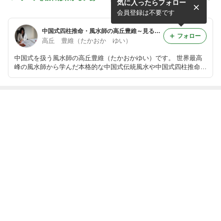
気に入ったらフォロー
たの運気の状態は良いです
で何ができますか？吉方位だ
か？【エーテル体・アストラ
けじゃないの？
会員登録は不要です
ル体】
中国式四柱推命・風水師の高丘豊維～見るだけで運気UPブログ～
フォロー
高丘 豊維（たかおか ゆい）
中国式を扱う風水師の高丘豊維（たかおかゆい）です。 世界最高
峰の風水師から学んだ本格的な中国式伝統風水や中国式四柱推命、
究極の方位術と言われる奇門遁甲などの習得が困難とされる高度な
占術を使い、あなたの開運のお手伝いをします。