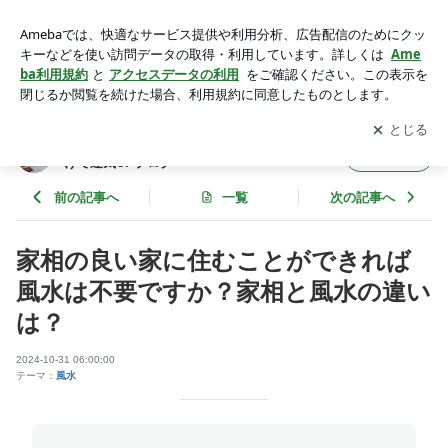
家相の良い家に住むことができれば風水は不要ですか？家相と
風水の違いは？ | 中国式四柱推命・風水師の高丘豊維～見るだ
アプリをダウンロードして
ブログの更新通知
を受け取りまし
開く
けで運気UPブログ～
ょう。
中国式四柱推命・風水師の高丘豊維～見るだ
フォロー
けで運気UPブログ～
前の記事へ
一覧
次の記事へ
家相の良い家に住むことができれば
風水は不要ですか？家相と風水の違い
は？
2024-10-31 06:00:00
テーマ：
風水