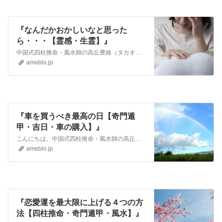
『なんだかおかしいなと思った
ら・・・【霊感・生霊】』
中国式四柱推命・風水師の高丘豊維（タカオカユイ）です。 元気なのになんだか体がおかしいな・・・と思ったことはありませんか？思ったように体が動かない、重たい。 …
ameblo.jp
『車を買うべき最高の日【奇門遁
甲・吉日・車の購入】』
こんにちは。中国式四柱推命・風水師の高丘豊維（タカオカユイ）です。 今日は 車を購入することであなたの運気に影響を与えて、場合によっては不幸を招く可能性がある…
ameblo.jp
『恋愛運を最大限に上げる４つの方
法【四柱推命・奇門遁甲・風水】』