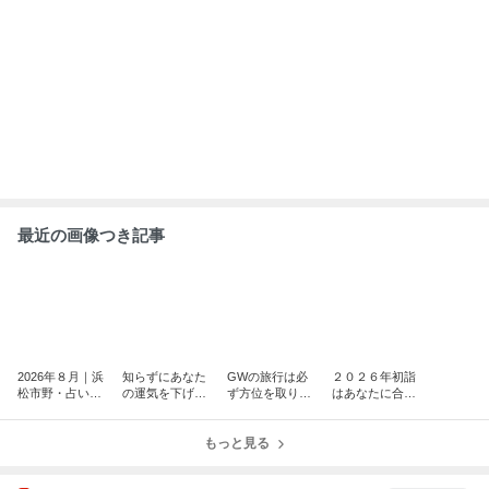
最近の画像つき記事
2026年８月｜浜
知らずにあなた
GWの旅行は必
２０２６年初詣
松市野・占いの
の運気を下げる
ず方位を取りま
はあなたに合っ
アリーナ鑑定｜
凶方位の話【奇
しょう 〜知らな
た神社探しと強
仕事・恋愛・運
門遁甲・開運】
いと怖い方位の
い火の年の対策
気のご相談へ
もっと見る
影響〜【奇門遁
【四柱推命・運
甲・開運】
気アップ・開
運】