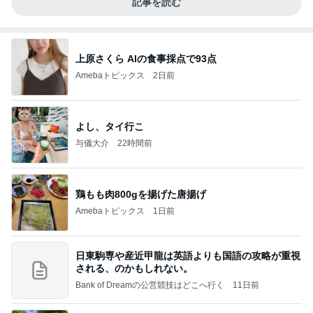
記事を読む
上原さくら AIの食事採点で93点
Amebaトピックス
2日前
よし、タイ行こ
与儀大介
22時間前
鶏もも肉800gを揚げた唐揚げ
Amebaトピックス
1日前
日東駒専や産近甲龍は英語よりも国語の攻略が重視
される、のかもしれない。
Bank of Dreamの公営競技はどこへ行く
11日前