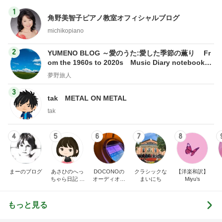
1
角野美智子ピアノ教室オフィシャルブログ
michikopiano
2
YUMENO BLOG ～愛のうた:愛した季節の薫り Fr
om the 1960s to 2020s Music Diary notebook～
夢野旅人
夢野旅人
3
tak METAL ON METAL
tak
4
5
6
7
8
まーのブログ
あさひのへっ
DOCONOの
クラシックな
【洋楽和訳】
ちゃら日記 氷
オーディオ礼
まいにち
Miyu’s
川きよし＋KII
賛
NA．そしてと
きどき○○ちゃ
もっと見る
ん達(*^▽^)/★
*☆♪