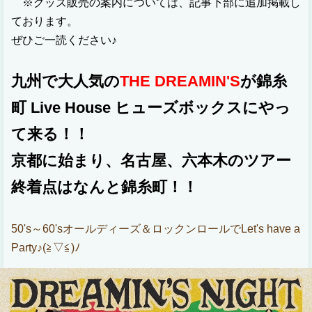
※グッズ販売の案内については、記事下部に追加掲載し
ております。
ぜひご一読ください♪
九州で大人気の
THE DREAMIN'S
が錦糸
町 Live House ヒューズボックスにやっ
て来る！！
京都に始まり、名古屋、六本木のツアー
終着点はなんと錦糸町！！
50's～60'sオールディーズ＆ロックンロールでLet's have a
Party♪(≧▽≦)ﾉ