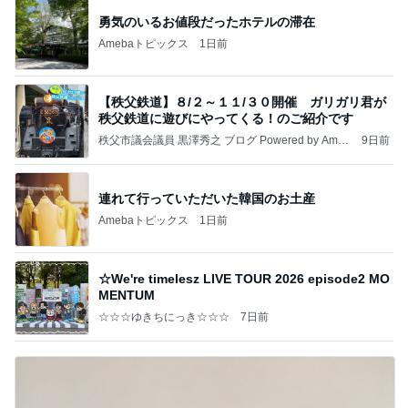
勇気のいるお値段だったホテルの滞在
Amebaトピックス
1日前
【秩父鉄道】８/２～１１/３０開催 ガリガリ君が
秩父鉄道に遊びにやってくる！のご紹介です
秩父市議会議員 黒澤秀之 ブログ Powered by Ameb
9日前
a
連れて行っていただいた韓国のお土産
Amebaトピックス
1日前
☆We're timelesz LIVE TOUR 2026 episode2 MO
MENTUM
☆☆☆ゆきちにっき☆☆☆
7日前