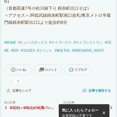
B1
（首都高速7号小松川線下り 錦糸町出口そば）
＜アクセス＞JR総武線錦糸町駅南口改札/東京メトロ半蔵
門線錦糸町駅出口1より徒歩約6分
#
錦糸町
#
ヒューズボックス
#
ライブハウス
#
ライブレストラン
#
GE
NE
#
ERI
#
OLDIES
#
イベント
#
事前予約
#
DREAMINS_NIGHT
いいね
コメント
リブログ
4
記事を報告する
記事をシェア
前の記事
次の記事
6/2(火)～6/6(土)の出演バンド
5/26(火)～5/31(日)の出演バ
気に入ったらフォロー
はこちらです♪
ンドはこちらです♪
会員登録は不要です