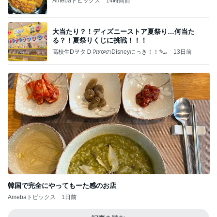
Amebaトピックス
14時間前
大当たり？！ディズニーストア夏祭り…何当た
る？！夏祭りくじに挑戦！！！
高校生Dヲタ Ꭰ-ᎮꭵꭹꭴのDisneyにっき！！✎ܚ
13日前
韓国で完全にやってもーた感のお店
Amebaトピックス
1日前