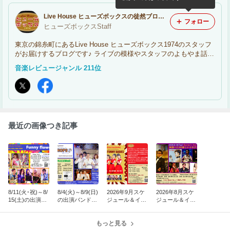
Live House ヒューズボックスの徒然ブログ♪
フォロー
ヒューズボックスStaff
東京の錦糸町にあるLive House ヒューズボックス1974のスタッフ
がお届けするブログです♪ ライブの模様やスタッフのよもやま話な
どを綴っていきたいと思います。 たまに不定期更新となります
音楽レビュージャンル 211位
が、ご了承くださいm(_ _)m
最近の画像つき記事
8/11(火･祝)～8/
8/4(火)～8/9(日)
2026年9月スケ
2026年8月スケ
15(土)の出演バ
の出演バンドお
ジュール＆イン
ジュール＆イン
ンドはこちらで
よび一般観覧可
フォメーション
フォメーション
す♪
能の貸切ライブ
(8/9更新)
はこちらです♪
もっと見る