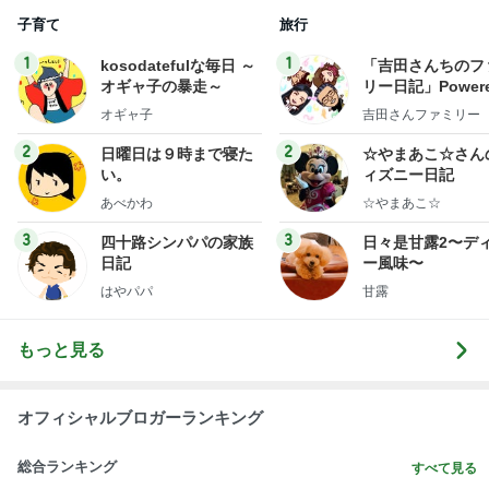
子育て
旅行
1
1
kosodatefulな毎日 ～
「吉田さんちのフ
オギャ子の暴走～
リー日記」Powere
y Ameba 吉田さ
オギャ子
吉田さんファミリー
ミリーオフィシャ
ログ
2
2
日曜日は９時まで寝た
☆やまあこ☆さん
い。
ィズニー日記
あべかわ
☆やまあこ☆
3
3
四十路シンパパの家族
日々是甘露2〜デ
日記
ー風味〜
はやパパ
甘露
もっと見る
オフィシャルブロガーランキング
総合ランキング
すべて見る