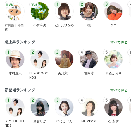
1
2
3
市川團十郎白
小林麻央
だいたひかる
桃
クロ
猿
急上昇ランキング
すべて見る
1
2
3
4
5
木村直人
BEYOOOOO
美川憲一
吉岡淳
水森かおり
NDS
新登場ランキング
すべて見る
1
2
3
4
5
BEYOOOOO
島倉りか
ゆうこりん
MOMIママ
石 安伊
NDS