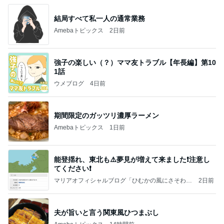
結局すべて私一人の通常業務
Amebaトピックス
2日前
強子の楽しい（？）ママ友トラブル【年長編】第10
1話
ウメブログ
4日前
期間限定のガッツリ濃厚ラーメン
Amebaトピックス
1日前
能登揺れ、東北も⚠️夢見が増えて来ました❗️注意し
てください❗️
マリアオフィシャルブログ「ひむかの風にさそわれ
2日前
て」Powered by Ameba
夫が旨いと言う関東風ひつまぶし