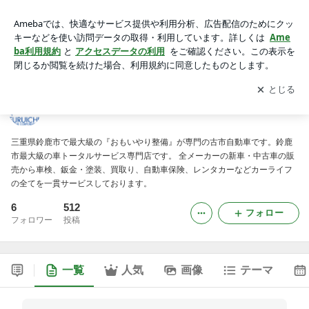
フルッチのブログ
アプリをダウンロードして
ブログの更新通知
を受け取りまし
開く
ょう。
フルッチのブログ
三重県鈴鹿市で最大級の『おもいやり整備』が専門の古市自動車です。鈴鹿
市最大級の車トータルサービス専門店です。 全メーカーの新車・中古車の販
売から車検、鈑金・塗装、買取り、自動車保険、レンタカーなどカーライフ
の全てを一貫サービスしております。
6
512
フォロー
フォロワー
投稿
一覧
人気
画像
テーマ