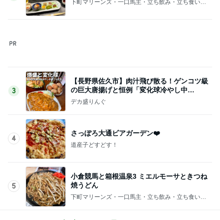
下町マリーンズ・一口馬主・立ち飲み・立ち食いそ
ば
このジャンルの記事をもっと見る
レジェンド松下のなんでもプレゼン！
Amebaトピックス
18時間前
小学生が自分でメイクを始める姿
Amebaトピックス
1日前
日経平均に比べ寂しい優待株の状況
Amebaトピックス
1日前
すごく思い入れのある大切な木