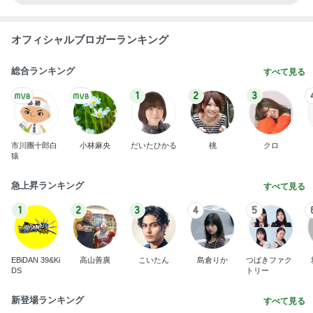
オフィシャルブロガーランキング
総合ランキング
すべて見る
1
2
3
市川團十郎白
小林麻央
だいたひかる
桃
クロ
猿
急上昇ランキング
すべて見る
1
2
3
4
5
EBiDAN 39&Ki
高山善廣
こいたん
島倉りか
つばきファク
DS
トリー
新登場ランキング
すべて見る