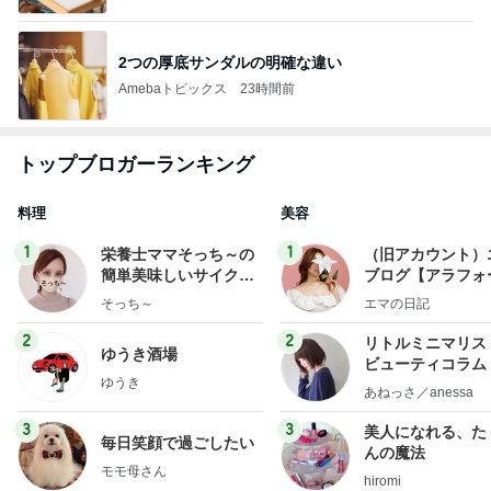
2つの厚底サンダルの明確な違い
Amebaトピックス
23時間前
トップブロガーランキング
料理
美容
1
1
栄養士ママそっち～の
（旧アカウント）
簡単美味しいサイクル
ブログ【アラフォ
献立
社売却セカンドラ
そっち～
エマの日記
フ】
2
2
リトルミニマリス
ゆうき酒場
ビューティコラム 
ゆうき
little minimalist'
あねっさ／anessa
uty colum
3
3
美人になれる、た
毎日笑顔で過ごしたい
んの魔法
モモ母さん
hiromi