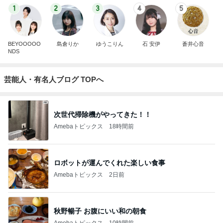
1
2
3
4
5
BEYOOOOO
島倉りか
ゆうこりん
石 安伊
蒼井心音
NDS
芸能人・有名人ブログ TOPへ
次世代掃除機がやってきた！！
Amebaトピックス
18時間前
ロボットが運んでくれた楽しい食事
Amebaトピックス
2日前
秋野暢子 お腹にいい和の朝食
Amebaトピックス
10時間前