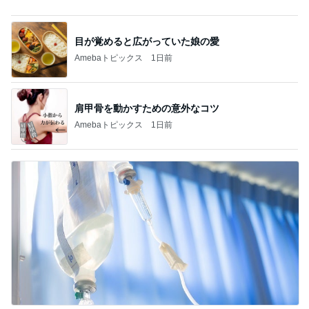
Amebaトピックス
1日前
記事を読む
全部タダで使える小学生学習ツール
Amebaトピックス
1日前
洋酒が香る大人が納得のティラミス
Amebaトピックス
1日前
トリミング後のモデル体型な後ろ姿
Amebaトピックス
1日前
気分が上がらない時のお洒落な菓子
Amebaトピックス
1日前