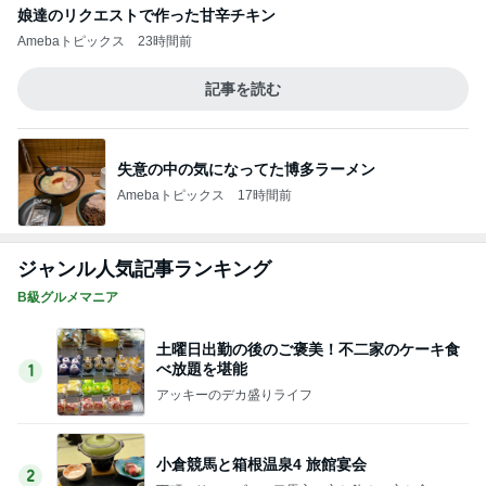
土曜日出勤の後のご褒美！不二家のケーキ食
べ放題を堪能
1
アッキーのデカ盛りライフ
小倉競馬と箱根温泉4 旅館宴会
2
下町マリーンズ・一口馬主・立ち飲み・立ち食いそ
ば
【長野県佐久市】肉汁飛び散る！ゲンコツ級
の巨大唐揚げと恒例「変化球冷やし中
3
華」！！〜李紅蘭さん〜
デカ盛りんぐ
さっぽろ大通ビアガーデン❤️
4
道産子どすどす！
小倉競馬と箱根温泉3 ミエルモーサときつね
焼うどん
5