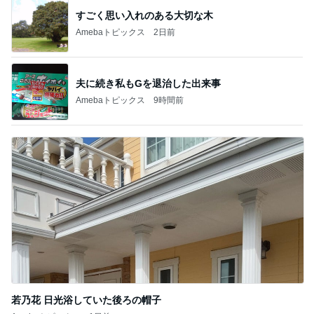
記事を読む
金銭感覚おかしくなった夫の発言
Amebaトピックス
10時間前
モト冬樹 妻を守る男らしい愛犬
Amebaトピックス
1日前
500円で当たった実用性抜群の巾着
Amebaトピックス
23時間前
息子に大好評だった唐揚げチーズパン
Amebaトピックス
1日前