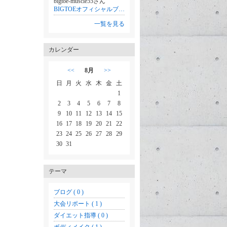
bigtoe-muscle55さん
BIGTOEオフィシャルブログ「筋トレが救った癌との命がけの戦い」Powered by Ameba
一覧を見る
カレンダー
<<
8月
>>
日
月
火
水
木
金
土
1
2
3
4
5
6
7
8
9
10
11
12
13
14
15
16
17
18
19
20
21
22
23
24
25
26
27
28
29
30
31
テーマ
ブログ ( 0 )
大会リポート ( 1 )
ダイエット指導 ( 0 )