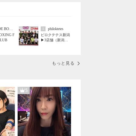
A SIDE BOXING FITNESS CLUB
philoktetes
5
BOXING F
ピロクテテス新潟
CLUB
▶3店舗（新潟市
江南区亀田、中央
区文京町、新発田
市中央町）
もっと見る
5