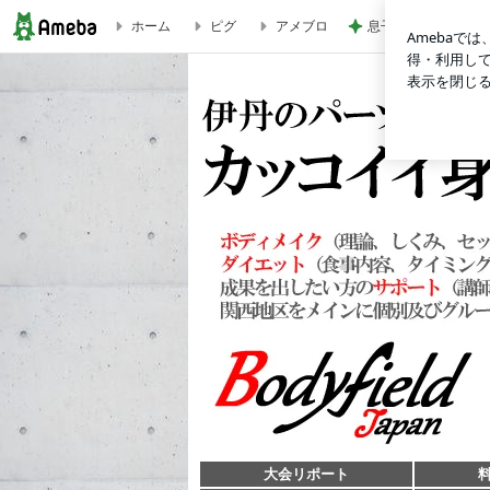
ホーム
ピグ
アメブロ
息子の発疹でまた仕
大会リポート｜北新地ジム 金田あきひとのカッコイイ身体を
大会リポート