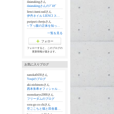
daianakingさん
daianakingさんのﾌﾞﾛｸﾞ
lienci-itami-nailさん
伊丹ネイル LIENCI スカルプ,長さ出し,フィルイン,パラジェル,チップ,フットネイル,アート,ショート 阪急伊丹駅
puripuri-cheejuさん
✨下っ腹の正体を知って美・健康体へ✨
一覧を見る
フォロー
フォローすると、このブログの
更新情報が届きます。
お気に入りブログ
nanoka0430さん
Youjiのブログ
aki-nishimotoさん
西本朱希オフィシャルブログ「朱鬼」Powered by Ameba
momokaryo2000さん
フリーダムのブログ
sora-go-co-chiさん
空ごこちと猫と田舎暮らしの日々