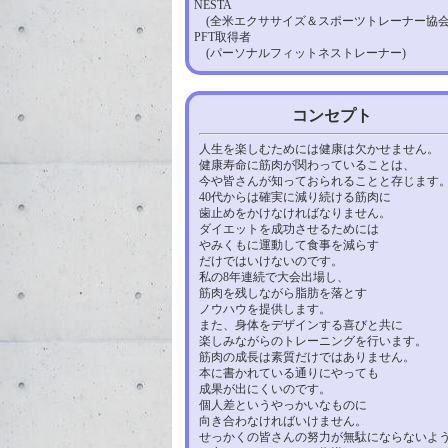
NESTA
(全米エクササイズ＆スポーツトレーナー協会
PFT取得者
(パーソナルフィットネストレーナー)
コンセプト
人生を楽しむためには健康は欠かせません。
健康寿命に筋肉が関わっていることは、
今や皆さんが知っておられることと存じます
40代からは確実に減り続ける筋肉に
歯止めをかけなければなりません。
ダイエットを成功させるためには
やみくもに運動して食事を減らす
だけではいけないのです。
私の8年連続で大会出場し、
筋肉を残しながら脂肪を落とす
ノウハウを提供します。
また、身体をデザインする喜びと共に
楽しみながらのトレーニングを行います。
筋肉の成長は素質だけではありません。
本に書かれている通りにやっても
成果が出にくいのです。
個人差というやっかいなものに
向き合わなければいけません。
せっかくの皆さんの努力が無駄にならないよ