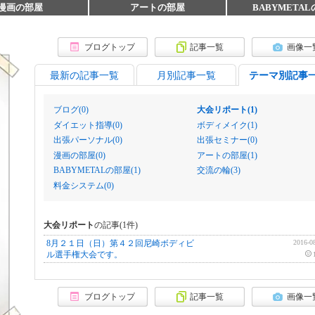
漫画の部屋
アートの部屋
BABYMETA
ブログトップ
記事一覧
画像一
最新の記事一覧
月別記事一覧
テーマ別記事
ブログ(0)
大会リポート(1)
ダイエット指導(0)
ボディメイク(1)
出張パーソナル(0)
出張セミナー(0)
漫画の部屋(0)
アートの部屋(1)
BABYMETALの部屋(1)
交流の輪(3)
料金システム(0)
大会リポート
の記事(
1
件)
8月２１日（日）第４２回尼崎ボディビ
2016-0
ル選手権大会です。
）
ブログトップ
記事一覧
画像一