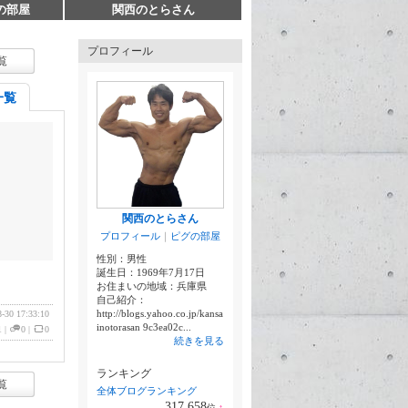
Lの部屋
関西のとらさん
プロフィール
覧
一覧
関西のとらさん
プロフィール
｜
ピグの部屋
性別：
男性
誕生日：
1969年7月17日
お住まいの地域：
兵庫県
自己紹介：
http://blogs.yahoo.co.jp/kansa
8-30 17:33:10
inotorasan 9c3ea02c...
1
|
0
|
0
続きを見る
ランキング
覧
全体ブログランキング
317,658
位
↑