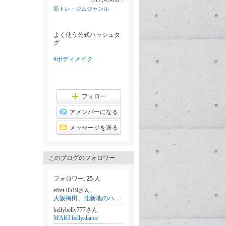
ラ
筋トレ・ジムジャンル
ン
キ
ン
グ
よく使う公式ハッシュタ
上
グ
昇
#ボディメイク
フォロー
アメンバーになる
メッセージを送る
このブログのフォロワー
フォロワー:
25
人
effet-0519さん
大阪梅田、北新地のハイフ&脱毛サロン"effet"エフェ
bellybelly777さん
MAKI belly.dance