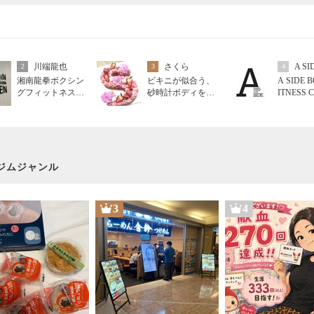
川端龍也
さくら
2
3
4
湘南龍拳ボクシン
ビキニが似合う、
A SIDE 
グフィットネスジ
砂時計ボディを目
ITNESS 
ム川端龍也のブロ
指して…
グ
ジムジャンル
3
4