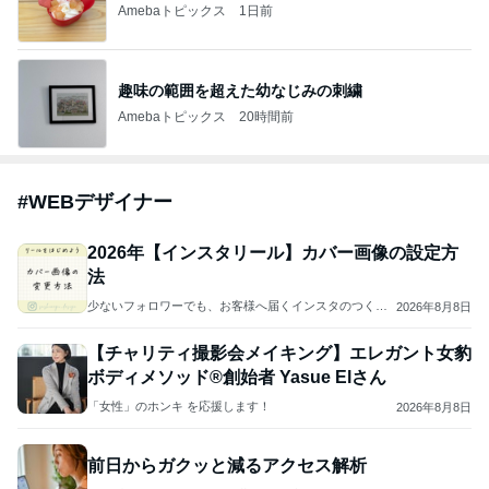
Amebaトピックス
1日前
趣味の範囲を超えた幼なじみの刺繍
Amebaトピックス
20時間前
#
WEBデザイナー
2026年【インスタリール】カバー画像の設定方
法
少ないフォロワーでも、お客様へ届くインスタのつくり
2026年8月8日
方
【チャリティ撮影会メイキング】エレガント女豹
ボディメソッド®︎創始者 Yasue Elさん
「女性」のホンキ を応援します！
2026年8月8日
前日からガクッと減るアクセス解析