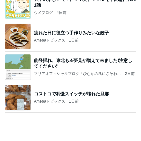
1話
ウメブログ
4日前
疲れた日に役立つ手作りみたいな餃子
Amebaトピックス
1日前
能登揺れ、東北も⚠️夢見が増えて来ました❗️注意し
てください❗️
マリアオフィシャルブログ「ひむかの風にさそわれ
2日前
て」Powered by Ameba
コストコで我慢スイッチが壊れた旦那
Amebaトピックス
1日前