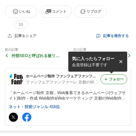
いいね
コメント
リブログ
10
記事を報告する
記事をシェア
前の記事
次の記事
外部SEOと呼ばれる被リン
小さなお店のWeb集客は、G
気に入ったらフォロー
クへの対策
oogleマップ情報とSNSだけ
で十分では？
会員登録は不要です
ホームページ制作 ファンフェアファンファーレ 京都のWeb制作会社
フォロー
ファンフェアファンファーレ 京都のWeb制作会社 ホームページ制作会社
「ホームページ制作 京都」Web集客できるホームページ(ウェブサ
イト)制作・作成 Web制作&Webマーケティング 京都のWeb制作会
社（ホームページ制作会社）ファンフェアファンファーレのアメブ
ネット・技術ジャンル 416位
ロ