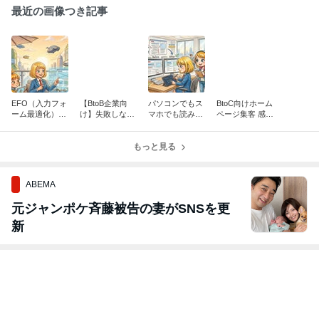
最近の画像つき記事
EFO（入力フォ
【BtoB企業向
パソコンでもス
BtoC向けホーム
ーム最適化）で
け】失敗しない
マホでも読みや
ページ集客 感情
成果を変える！
ホームページ制
すいホームペー
が動いた瞬間に
フォーム設計と
作！小さく始め
ジへ！文字の改
行動してもらう
改善策
て大きく育てる
もっと見る
行と余白を整え
導線設計
「段階的拡張」
ましょう
ABEMA
元ジャンポケ斉藤被告の妻がSNSを更
新