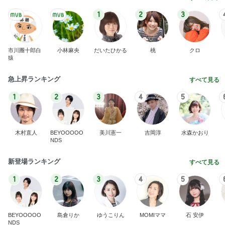
1
2
3
市川團十郎白
小林麻央
だいたひかる
桃
クロ
猿
急上昇ランキング
すべて見る
1
2
3
4
5
木村直人
BEYOOOOO
美川憲一
吉岡淳
水森かおり
NDS
新登場ランキング
すべて見る
1
2
3
4
5
BEYOOOOO
島倉りか
ゆうこりん
MOMIママ
石 安伊
NDS