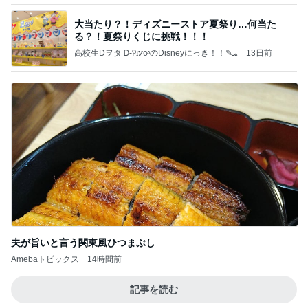
大当たり？！ディズニーストア夏祭り…何当た
る？！夏祭りくじに挑戦！！！
高校生Dヲタ Ꭰ-ᎮꭵꭹꭴのDisneyにっき！！✎ܚ
13日前
夫が旨いと言う関東風ひつまぶし
Amebaトピックス
14時間前
記事を読む