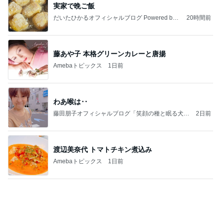
実家で晩ご飯
だいたひかるオフィシャルブログ Powered by
20時間前
Ameba
藤あや子 本格グリーンカレーと唐揚
Amebaトピックス
1日前
わあ喉は‥
藤田朋子オフィシャルブログ「笑顔の種と眠る犬」
2日前
Powered by Ameba
渡辺美奈代 トマトチキン煮込み
Amebaトピックス
1日前