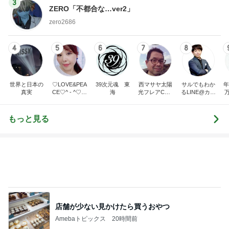
3
ZERO「不都合な…ver2」
zero2686
4
5
6
7
8
世界と日本の
♡LOVE&PEA
39次元魂 東
西マサヤ太陽
サルでもわか
年
真実
CE♡^ - ^♡の
海
光フレアCME
るLINE@カフ
ブログ
波動地震予知
ェ～LINE自動
研究者。東南
化システム開
海地震と南海
発者のつぶや
もっと見る
トラフ地震は2
き～
031年前後ま
で❗❗
店舗が少ない見かけたら買うおやつ
Amebaトピックス
20時間前