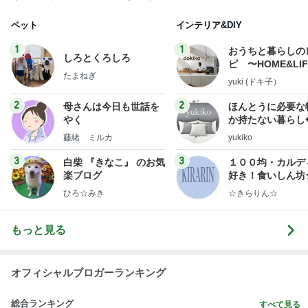
ペット
インテリア&DIY
1
1
おうちと暮らしの
しろとくろしろ
ピ 〜HOME&LI
たまねぎ
yuki (ドキ子）
2
2
母さんは今日も世話を
ほんとうに必要な
やく
か持たない暮らし
ep Life Simple
藤緒 ミルカ
yukiko
ンテリアのきろく
3
3
白柴 『きなこ』 のお気
１００均・カルデ
楽ブログ
好き！食いしん坊
らりん☆のブログ
ひろ☆みき
☆きらりん☆
もっと見る
オフィシャルブロガーランキング
総合ランキング
すべて見る