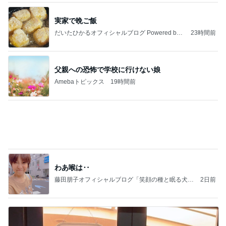
テキトーながら品数多めのお弁当
Amebaトピックス
2日前
能登揺れ、東北も⚠️夢見が増えて来ました❗️注意し
てください❗️
マリアオフィシャルブログ「ひむかの風にさそわれ
2日前
て」Powered by Ameba
寝る前にメロン半玉食べ減った体重
Amebaトピックス
1日前
病人アピールしてきたクソ義母
田舎のクソ義母vs都会育ちの嫁
2日前
真野恵里菜 届いた嶽きみの美味しさ