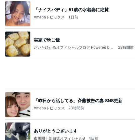
「ナイスバディ」51歳の水着姿に絶賛
Amebaトピックス
1日前
実家で晩ご飯
だいたひかるオフィシャルブログ Powered by
23時間前
Ameba
「昨日から話してる」斉藤被告の妻 SNS更新
Amebaトピックス
23時間前
ありがとうございます
市川團十郎白猿オフィシャルB
4日前
ジャンルランキング
ネット・技術
7,832人参加中