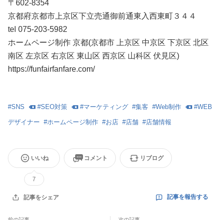
〒602-8354
京都府京都市上京区下立売通御前通東入西東町３４４
tel 075-203-5982
ホームページ制作 京都(京都市 上京区 中京区 下京区 北区
南区 左京区 右京区 東山区 西京区 山科区 伏見区)
https://funfairfanfare.com/
#
SNS
#
SEO対策
#
マーケティング
#
集客
#
Web制作
#
WEB
デザイナー
#
ホームページ制作
#
お店
#
店舗
#
店舗情報
いいね
コメント
リブログ
7
記事を報告する
記事をシェア
前の記事
次の記事