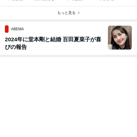
成果を変える！
ホームページ制
すいホームペー
が動いた瞬間に
フォーム設計と
作！小さく始め
ジへ！文字の改
行動してもらう
改善策
て大きく育てる
もっと見る
行と余白を整え
導線設計
「段階的拡張」
ましょう
ABEMA
2024年に堂本剛と結婚 百田夏菜子が喜
びの報告