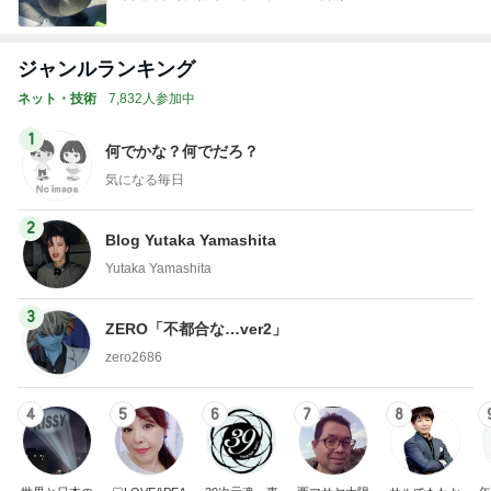
1
何でかな？何でだろ？
気になる毎日
2
Blog Yutaka Yamashita
Yutaka Yamashita
3
ZERO「不都合な…ver2」
zero2686
4
5
6
7
8
世界と日本の
♡LOVE&PEA
39次元魂 東
西マサヤ太陽
サルでもわか
年
真実
CE♡^ - ^♡の
海
光フレアCME
るLINE@カフ
ブログ
波動地震予知
ェ～LINE自動
研究者。東南
化システム開
海地震と南海
発者のつぶや
もっと見る
トラフ地震は2
き～
031年前後ま