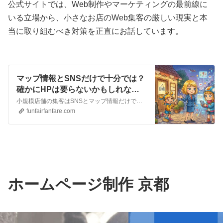
公式サイトでは、Web制作やマーケティングの最前線に
いる立場から、小さなお店のWeb集客の厳しい現実と本
当に取り組むべき対策を正直にお話しています。
マップ情報とSNSだけで十分では？
確かにHPは要らないかもしれない
正直に話そう小さなお店のWeb集客
小規模店舗の集客はSNSとマップ情報だけで十分でしょうか（別にホームページ制作を推奨しているわけではありませんし、確かに必要ないかもしれません）ただ、実はSNSはライバル店に顧客が流れるリスクが潜んでいます。公式ホームページの意味合いと事業規模に合った適正な予算などWeb制作の最前線から本音でお伝えします
のリアル
funfairfanfare.com
ホームページ制作 京都