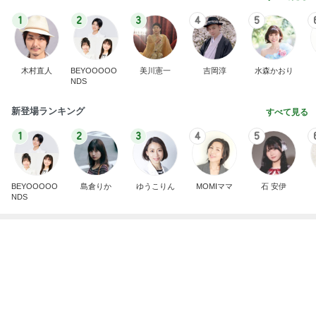
見つけると買ってしまう可愛いスポンジ
Amebaトピックス
2日前
悲しすぎて立ち直れない。
クロオフィシャルブログPowered by Ameba
2日前
ローソンの本格的なティラミス
Amebaトピックス
1日前
ありがとうございます
市川團十郎白猿オフィシャルB
4日前
見てるだけでも疲労感の見守り当番