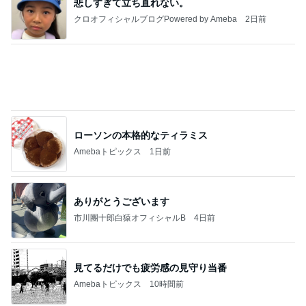
小柳ルミ子 55年通う店の裏メニュー
Amebaトピックス
1日前
記事を読む
ボトル目当てで予約したお買い物
Amebaトピックス
2日前
強子の楽しい（？）ママ友トラブル【年長編】第10
2話
ウメブログ
2日前