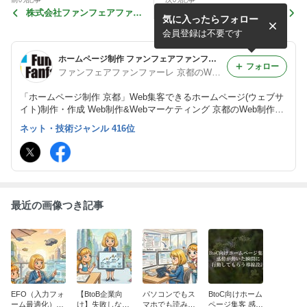
株式会社ファンフェアファン
数年前に安く作ったWordPr
気に入ったらフォロー
ファーレと類似する名称や検
ess、そのまま放置していま
索語句についてのご注意
せんか？
会員登録は不要です
ホームページ制作 ファンフェアファンファーレ 京都のWeb制作会社
フォロー
ファンフェアファンファーレ 京都のWeb制作会社 ホームページ制作会社
「ホームページ制作 京都」Web集客できるホームページ(ウェブサ
イト)制作・作成 Web制作&Webマーケティング 京都のWeb制作会
社（ホームページ制作会社）ファンフェアファンファーレのアメブ
ネット・技術ジャンル 416位
ロ
最近の画像つき記事
EFO（入力フォ
【BtoB企業向
パソコンでもス
BtoC向けホーム
ーム最適化）で
け】失敗しない
マホでも読みや
ページ集客 感情