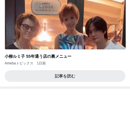
Amebaトピックス
1日前
大当たり？！ディズニーストア夏祭り…何当た
る？！夏祭りくじに挑戦！！！
高校生Dヲタ Ꭰ-ᎮꭵꭹꭴのDisneyにっき！！✎ܚ
13日前
目標だった丸亀の山盛り海鮮うどん
Amebaトピックス
1日前