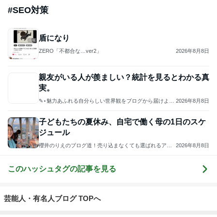
#
SEO対策
盾になり
ZERO「不都合な…ver2」
2026年8月8日
親友がいる人が羨ましい？統計を見るとわかる真
実。
✎⋆魅力あふれる自分らしい世界観をブログから届けよう
2026年8月8日
⋆໒꒱
子どもたちの夏休み、自宅で働く母の1日のスケ
ジュール
櫻井のりえのブログ道！売り込まなくても選ばれるアメ
2026年8月8日
ブロ×SNS集客 〜起業女性のための創業・発信サポート
このハッシュタグの記事を見る
芸能人・有名人ブログ TOPへ