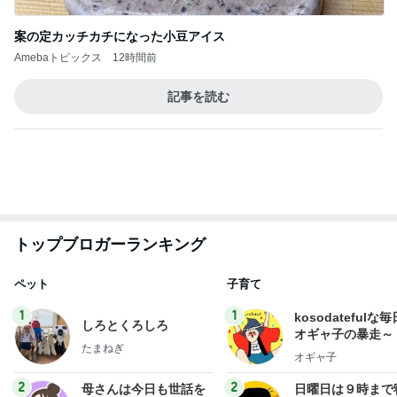
ペット
子育て
1
1
kosodatefulな毎
しろとくろしろ
オギャ子の暴走～
たまねぎ
オギャ子
2
2
母さんは今日も世話を
日曜日は９時まで
やく
い。
藤緒 ミルカ
あべかわ
3
3
白柴 『きなこ』 のお気
四十路シンパパの
楽ブログ
日記
ひろ☆みき
はやパパ
もっと見る
オフィシャルブロガーランキング
総合ランキング
すべて見る