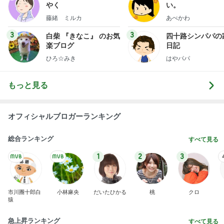
1
2
3
市川團十郎白
小林麻央
だいたひかる
桃
クロ
猿
急上昇ランキング
すべて見る
1
2
3
4
5
木村直人
BEYOOOOO
美川憲一
吉岡淳
水森かおり
NDS
新登場ランキング
すべて見る
1
2
3
4
5
BEYOOOOO
島倉りか
ゆうこりん
MOMIママ
石 安伊
NDS