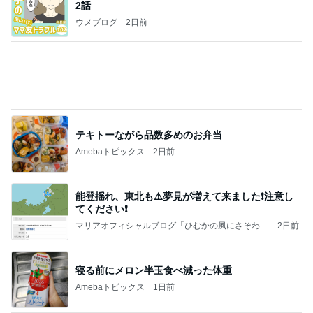
【秩父鉄道】８/２～１１/３０開催 ガリガリ君が
秩父鉄道に遊びにやってくる！のご紹介です
秩父市議会議員 黒澤秀之 ブログ Powered by Ame
10日前
ba
期間限定の新製品Lサイズ保冷バッグ
Amebaトピックス
1日前
☆We're timelesz LIVE TOUR 2026 episode2 MO
MENTUM
☆☆☆ゆきちにっき☆☆☆
7日前
旦那が3切れも残したとんかつ
Amebaトピックス
2日前