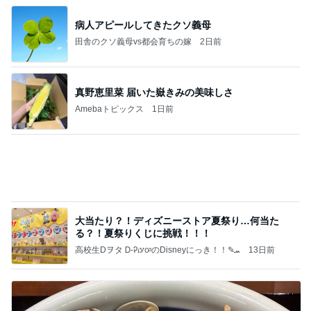
よし、タイ行こ
与儀大介
1日前
完璧な布陣だった週替わりのランチ
Amebaトピックス
1日前
記事を読む