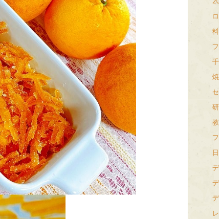
2
ロ
料
フ
千
焼
セ
研
教
フ
日
デ
デ
デ
レ