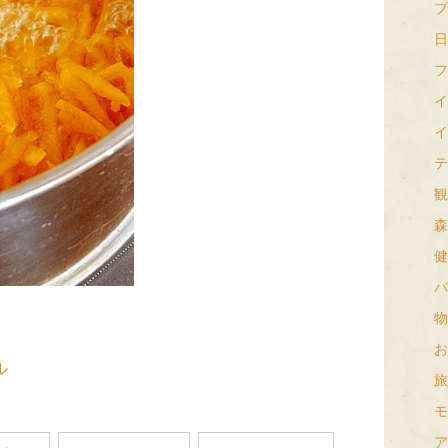
ブ
日
フ
イ
イ
テ
観
森
健
バ
物
お
ル
旅
モ
ア