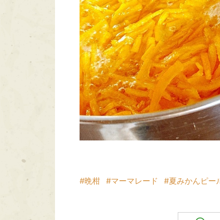
#晩柑
#マーマレード
#夏みかんピー