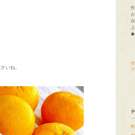
性
お
自
上
●
全
ださいね。
グ
を
テ
料