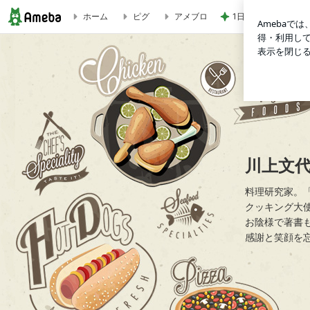
1日2万歩以上歩い
ホーム
ピグ
アメブロ
マーマレードや夏みかんピール♪ | 川上文代の日々の食＆日記
川上文
料理研究家。
クッキング大
お陰様で著書も
感謝と笑顔を