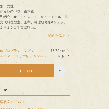
別：
女性
住まいの地域：
東京都
己紹介：
●「デリス・ド・キュイエール 川
文代料理教室」主宰、料理研究家&シェフ。
２月１６日千葉県館山...
続きを見る ＞
体ブログランキング
13,704
位
↑
ラ
ルメマニア(その他)ジャンル
161
位
↑
ン
ラ
キ
ン
ン
キ
フォロー
グ
ン
上
グ
昇
上
ーマ
昇
理教室 ( 2047 )