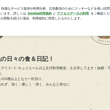
ても痛くないサンダル
芸能人ブログ
人気ブログ
新規登録
！
代の日々の食＆日記！
「デリス･ド･キュイエール川上文代料理教室」を主宰してます！故郷・
使。
100冊以上となり一区切り。
忘れず、強く・優しく・清く、みんなと幸せに