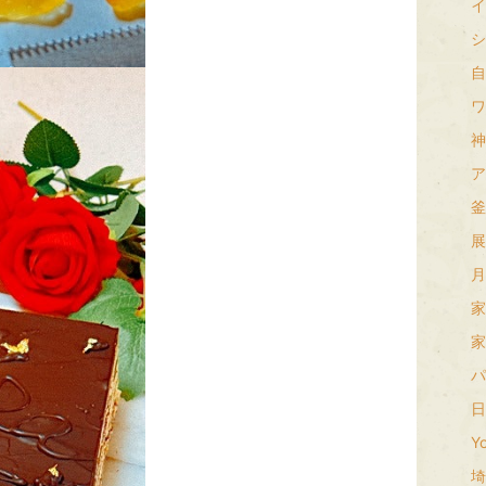
イ
シ
自
ワ
神
ア
釜
展
月
家
家
パ
日
Yo
埼