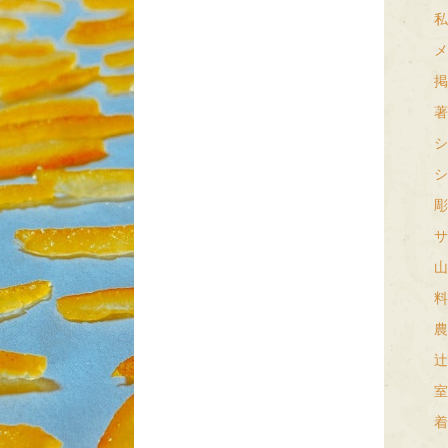
私
メ
掲
著
シ
シ
彫
サ
山
料
農
辻
室
着