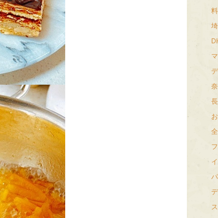
料
埼
D
マ
デ
奈
長
お
全
フ
イ
パ
デ
ス