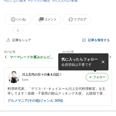
#
おとなの週末
#
サラダの極意
#
川上文代の著書
いいね
コメント
リブログ
5
記事を報告する
記事をシェア
前の記事
次の記事
マーマレードや夏みかんピー
B＆C５・6月号 私の担当コ
気に入ったらフォロー
ル♪
ーナー、連載99回目となり
ます☆
会員登録は不要です
川上文代の日々の食＆日記！
フォロー
fumi
料理研究家。「デリス･ド･キュイエール川上文代料理教室」を主
宰してます！故郷・千葉県の館山クッキング大使。 お陰様で著書
も100冊以上となり一区切り。 感謝と笑顔を忘れず、強く・優し
グルメマニア(その他)ジャンル 309位
く・清く、みんなと幸せに