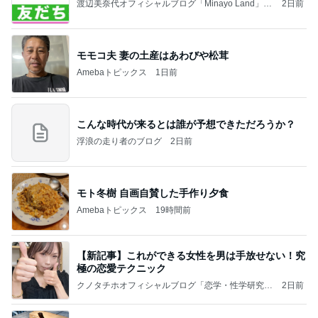
渡辺美奈代オフィシャルブログ「Minayo Land」P
2日前
owered by Ameba
モモコ夫 妻の土産はあわびや松茸
Amebaトピックス
1日前
こんな時代が来るとは誰が予想できただろうか？
浮浪の走り者のブログ
2日前
モト冬樹 自画自賛した手作り夕食
Amebaトピックス
19時間前
【新記事】これができる女性を男は手放せない！究
極の恋愛テクニック
クノタチホオフィシャルブログ「恋学・性学研究
2日前
室」Powered by Ameba