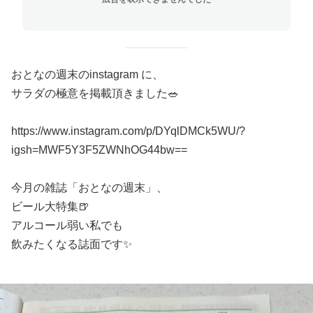
おとなの週末のinstagram に、
サラダの極意を掲載頂きました🥗
https://www.instagram.com/p/DYqlDMCk5WU/?
igsh=MWF5Y3F5ZWNhOG44bw==
今月の雑誌「おとなの週末」、
ビール大特集🍺
アルコール弱い私でも
飲みたくなる誌面です✨