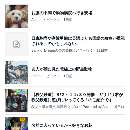
お腹の不調で動物病院へ行き安堵
Amebaトピックス
1日前
日東駒専や産近甲龍は英語よりも国語の攻略が重視
される、のかもしれない。
Bank of Dreamの公営競技はどこへ行く
11日前
友人が朝に見た電線上の野生動物
Amebaトピックス
1日前
【秩父鉄道】８/２～１１/３０開催 ガリガリ君が
秩父鉄道に遊びにやってくる！のご紹介です
秩父市議会議員 黒澤秀之 ブログ Powered by Ameb
9日前
a
名前に入っているから好きなお花