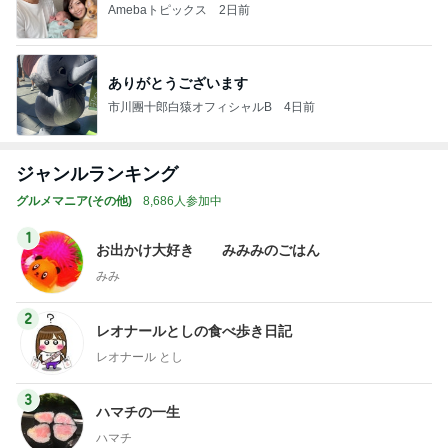
Amebaトピックス
2日前
ありがとうございます
市川團十郎白猿オフィシャルB
4日前
ジャンルランキング
グルメマニア(その他)
8,686人参加中
1
お出かけ大好き みみみのごはん
みみ
2
レオナールとしの食べ歩き日記
レオナール とし
3
ハマチの一生
ハマチ