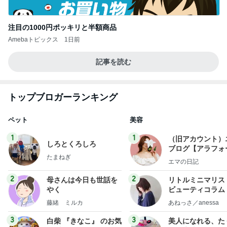
注目の1000円ポッキリと半額商品
Amebaトピックス
1日前
記事を読む
トップブロガーランキング
ペット
美容
1
1
（旧アカウント）
しろとくろしろ
ブログ【アラフォ
たまねぎ
社売却セカンドラ
エマの日記
フ】
2
2
母さんは今日も世話を
リトルミニマリス
やく
ビューティコラム 
little minimalist'
藤緒 ミルカ
あねっさ／anessa
uty colum
3
3
白柴 『きなこ』 のお気
美人になれる、た