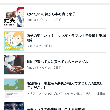
だいたの夫 後から本心言う息子
Amebaトピックス
2日前
強子の楽しい（？）ママ友トラブル【年長編】第10
1話
ウメブログ
4日前
規約で遊べず人に貰ってもらったメダル
Amebaトピックス
1日前
能登揺れ、東北も⚠️夢見が増えて来ました❗️注意し
てください❗️
マリアオフィシャルブログ「ひむかの風にさそわれ
2日前
て」Powered by Ameba
南海トラフの発生時期が早まる可能性