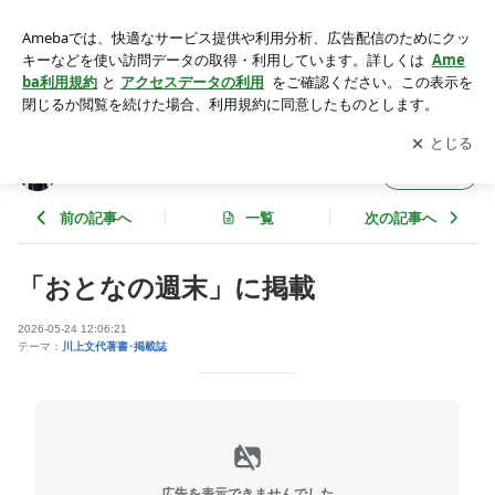
「おとなの週末」に掲載 | 川上文代の日々の食＆日記！
アプリをダウンロードして
ブログの更新通知
を受け取りまし
開く
ょう。
川上文代の日々の食＆日記！
フォロー
前の記事へ
一覧
次の記事へ
「おとなの週末」に掲載
2026-05-24 12:06:21
テーマ：
川上文代著書･掲載誌
広告を表示できませんでした