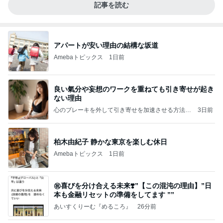
記事を読む
アパートが安い理由の結構な坂道
Amebaトピックス
1日前
良い氣分や妄想のワークを重ねても引き寄せが起き
ない理由
心のブレーキを外して引き寄せを加速させる方法：
3日前
引き寄せ研究所
柏木由紀子 静かな東京を楽しむ休日
Amebaトピックス
1日前
㊗️喜びを分け合える未来❣️”【この混沌の理由】”⽇
本も⾦融リセットの準備をしてます ””
あいすくりーむ『めるころ』
26分前