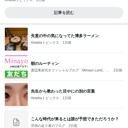
Amebaトピックス
2日前
記事を読む
失意の中の気になってた博多ラーメン
Amebaトピックス
1日前
朝のルーティン
渡辺美奈代オフィシャルブログ「Minayo Land」P
2日前
owered by Ameba
先生から教わった目やにの別の言葉
Amebaトピックス
1日前
こんな時代が来るとは誰が予想できただろうか？
浮浪の走り者のブログ
2日前