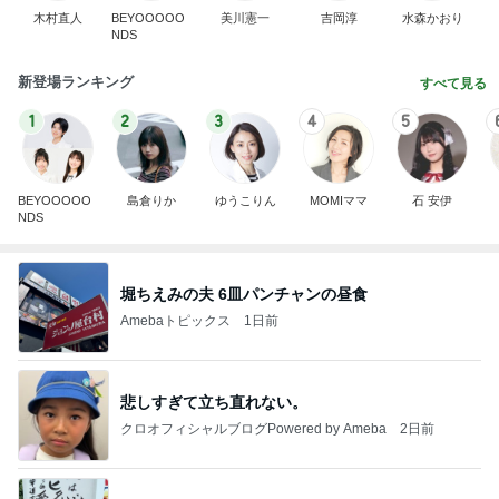
木村直人
BEYOOOOO
美川憲一
吉岡淳
水森かおり
NDS
新登場ランキング
すべて見る
1
2
3
4
5
BEYOOOOO
島倉りか
ゆうこりん
MOMIママ
石 安伊
NDS
堀ちえみの夫 6皿パンチャンの昼食
Amebaトピックス
1日前
悲しすぎて立ち直れない。
クロオフィシャルブログPowered by Ameba
2日前