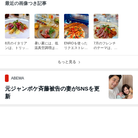
最近の画像つき記事
8月のイタリア
暑い夏には、低
ENROを使った
7月のフレンチ
ンは、トリッパ
温真空調理はお
リクエストレッ
のテーマは、燻
の煮込み♪
すすめです☆
スン始まりまし
製☆
た！
もっと見る
ABEMA
元ジャンポケ斉藤被告の妻がSNSを更
新