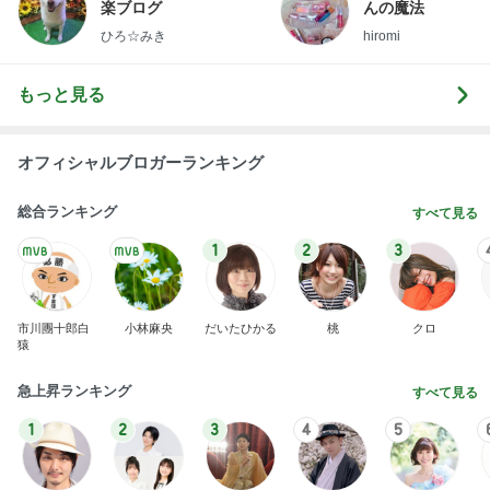
楽ブログ
んの魔法
ひろ☆みき
hiromi
もっと見る
オフィシャルブロガーランキング
総合ランキング
すべて見る
1
2
3
市川團十郎白
小林麻央
だいたひかる
桃
クロ
猿
急上昇ランキング
すべて見る
1
2
3
4
5