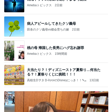
Amebaトピックス
2日前
病人アピールしてきたクソ義母
田舎のクソ義母vs都会育ちの嫁
2日前
桃の母 帰国した長男にハグ忘れ謝罪
Amebaトピックス
15時間前
大当たり？！ディズニーストア夏祭り…何当た
る？！夏祭りくじに挑戦！！！
高校生Dヲタ Ꭰ-ᎮꭵꭹꭴのDisneyにっき！！✎ܚ
13日前