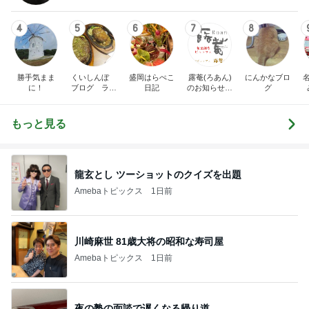
4
5
6
7
8
勝手気まま
くいしんぼ
盛岡はらぺこ
露菴(ろあん)
にんかなブロ
に！
ブログ ラン
日記
のお知らせ／
グ
チ
お料理をご紹
介します
もっと見る
龍玄とし ツーショットのクイズを出題
Amebaトピックス
1日前
川崎麻世 81歳大将の昭和な寿司屋
Amebaトピックス
1日前
夜の塾の面談で遅くなる帰り道