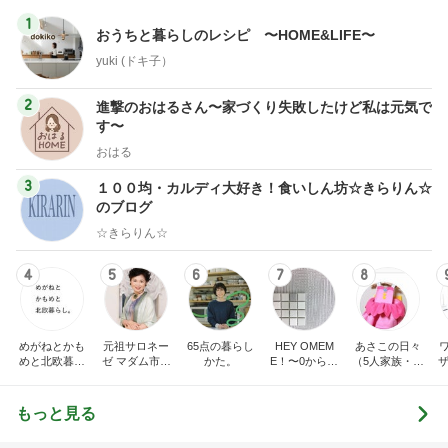
1
おうちと暮らしのレシピ 〜HOME&LIFE〜
yuki (ドキ子）
2
進撃のおはるさん〜家づくり失敗したけど私は元気で
す〜
おはる
3
１００均・カルディ大好き！食いしん坊☆きらりん☆
のブログ
☆きらりん☆
4
5
6
7
8
めがねとかも
元祖サロネー
65点の暮らし
HEY OMEM
あさこの日々
めと北欧暮ら
ゼ マダム市川
かた。
E！〜0からの
（5人家族・投
ザ
し
のほのぼのブ
家づくり〜
資・家計簿・
納
ログ
雑貨）
もっと見る