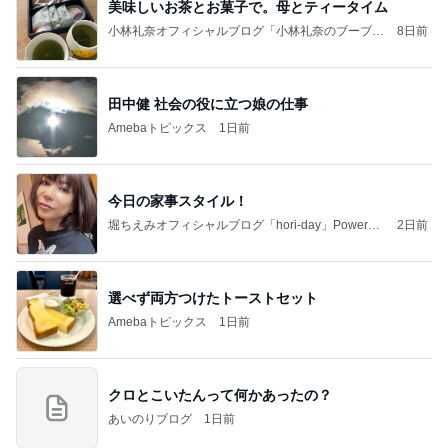
美味しいお茶とお菓子で。母とティータイム
小林礼奈オフィシャルブログ「小林礼奈のブーブー
8日前
ブログ」Powered by Ameba
田中健 社会の役に立つ娘の仕事
Amebaトピックス
1日前
今日の家事スタイル！
堀ちえみオフィシャルブログ「hori-day」Powered
2日前
by Ameba
選べず両方つけたトーストセット
Amebaトピックス
1日前
クロとこいたんって何かあったの？
あいのりブログ
1日前