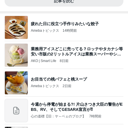
記事を読む
疲れた日に役立つ手作りみたいな餃子
Amebaトピックス
14時間前
業務用アイスどこに売ってる？ロッテやタカナシ等
安い市販の2リットルアイスは業務スーパーやシャ
トレ
AKO | Smart Life
8日前
お目当ての桃パフェと桃スープ
Amebaトピックス
2日前
今週から停電が始まる?! 片山さつき大臣の警告がE
BS、RV、そしてGESARA宣言が⁈
心の道標【旧：ヤ～ベェのブログ】
7時間前