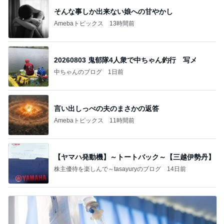
そんな事しか出来ない娘への甘やかし
Amebaトピックス
13時間前
20260803 鬼郁隊4人衆で中ちゃん釣行 写メ
中ちゃんのブログ
1日前
言い出しっぺの夫のまさかの返答
Amebaトピックス
11時間前
【ヤマハ発動機】～トートバック～【三越伊勢丹】
株主優待を楽しんで～tasayuryのブログ
14日前