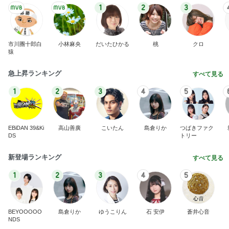
1
2
3
市川團十郎白
小林麻央
だいたひかる
桃
クロ
猿
急上昇ランキング
すべて見る
1
2
3
4
5
EBiDAN 39&Ki
高山善廣
こいたん
島倉りか
つばきファク
DS
トリー
新登場ランキング
すべて見る
1
2
3
4
5
BEYOOOOO
島倉りか
ゆうこりん
石 安伊
蒼井心音
NDS