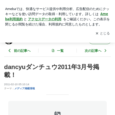
dancyuダンチュウ2011年3月号掲載！ | 羽根屋・富美菊 蔵元
日記
アプリをダウンロードして
ブログの更新通知
を受け取りまし
開く
ょう。
羽根屋・富美菊 蔵元日記
フォロー
前の記事へ
一覧
次の記事へ
dancyuダンチュウ2011年3月号掲
載！
2011-02-10 05:10:14
テーマ：
メディア掲載情報