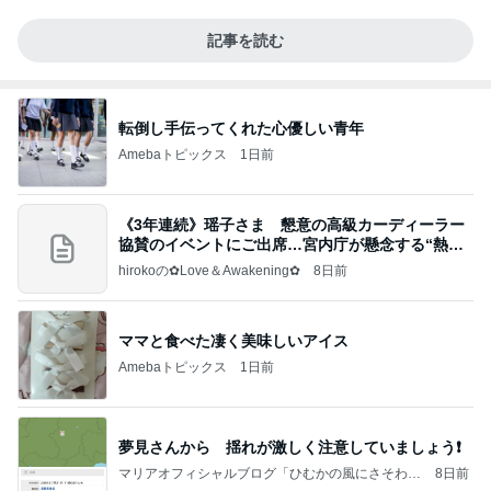
記事を読む
転倒し手伝ってくれた心優しい青年
Amebaトピックス
1日前
《3年連続》瑶子さま 懇意の高級カーディーラー
協賛のイベントにご出席…宮内庁が懸念する“熱心
すぎ
hirokoの✿Love＆Awakening✿
8日前
ママと食べた凄く美味しいアイス
Amebaトピックス
1日前
夢見さんから 揺れが激しく注意していましょう❗️
マリアオフィシャルブログ「ひむかの風にさそわれ
8日前
て」Powered by Ameba