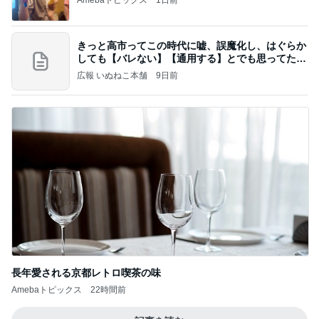
Amebaトピックス
1日前
きっと高市ってこの時代に嘘、誤魔化し、はぐらか
しても【バレない】【通用する】とでも思ってたん
だろ
広報 いぬねこ本舗
9日前
長年愛される京都レトロ喫茶の味
Amebaトピックス
22時間前