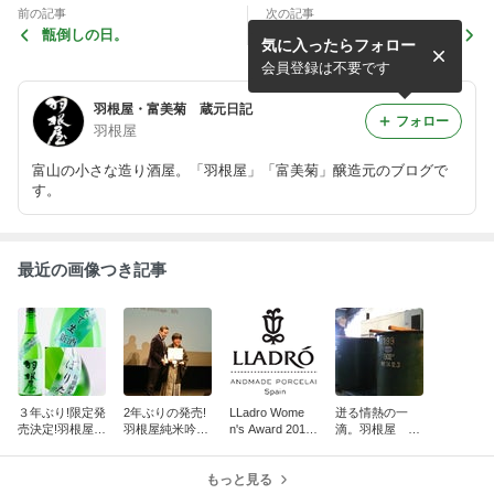
前の記事
次の記事
甑倒しの日。
私たちのプロフェッショナ
気に入ったらフォロー
ル。NHK生中継後記
会員登録は不要です
羽根屋・富美菊 蔵元日記
フォロー
羽根屋
富山の小さな造り酒屋。「羽根屋」「富美菊」醸造元のブログで
す。
最近の画像つき記事
３年ぶり!限定発
2年ぶりの発売!
LLadro Wome
迸る情熱の一
売決定!羽根屋特
羽根屋純米吟醸
n's Award 2016
滴。羽根屋 大
別純米しぼりた
富の香
Charity Gala.
吟醸袋吊り斗瓶
て生
囲い
もっと見る