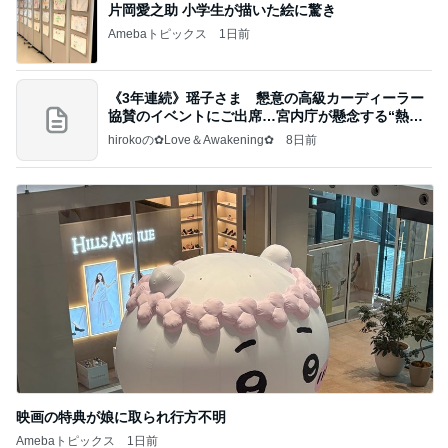
片岡愛之助 小学生が描いた絵に驚き
Amebaトピックス
1日前
《3年連続》瑶子さま 懇意の高級カーディーラー
協賛のイベントにご出席…宮内庁が懸念する“熱心
すぎ
hirokoの✿Love＆Awakening✿
8日前
映画の特典が娘に取られ行方不明
Amebaトピックス
1日前