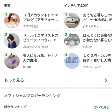
美容
インテリア&DIY
1
1
（旧アカウント）エマ
おうちと暮らしの
ブログ【アラフォー会
ピ 〜HOME&LI
社売却セカンドライ
エマの日記
yuki (ドキ子）
フ】
2
2
リトルミニマリストの
ほんとうに必要な
ビューティコラム The
か持たない暮らし
little minimalist's bea
ep Life Simple
あねっさ／anessa
yukiko
uty colum
ンテリアのきろく
3
3
美人になれる、たくさ
１００均・カルデ
んの魔法
好き！食いしん坊
らりん☆のブログ
hiromi
☆きらりん☆
もっと見る
オフィシャルブロガーランキング
総合ランキング
すべて見る