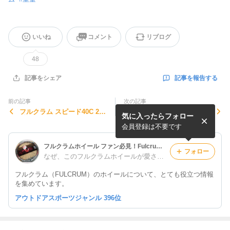
いいね
コメント
リブログ
48
記事を報告する
記事をシェア
前の記事
次の記事
フルクラム スピード40C 201
【フルクラム スピード55T D
気に入ったらフォロー
8新モデル！ダイレクトな走
B】気になるディスクブレー
りと悪天候にも強い2つのポ
キ対応ホイールの実力は予想
会員登録は不要です
イント♪
以上？
フルクラムホイール ファン必見！Fulcrumなるほど情報館♪
フォロー
なぜ、このフルクラムホイールが愛されるのか？必ず知っておきたい事♪
フルクラム（FULCRUM）のホイールについて、とても役立つ情報
を集めています。
アウトドアスポーツジャンル 396位