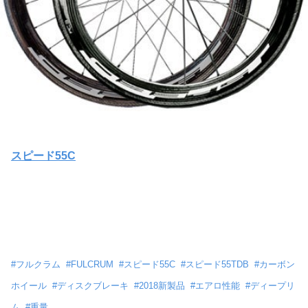
スピード55C
#
フルクラム
#
FULCRUM
#
スピード55C
#
スピード55TDB
#
カーボン
ホイール
#
ディスクブレーキ
#
2018新製品
#
エアロ性能
#
ディープリ
ム
#
重量