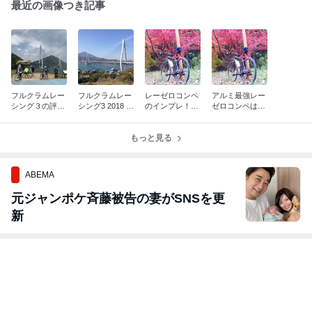
最近の画像つき記事
フルクラムレー
フルクラムレー
レーゼロコンペ
アルミ最強レー
シング３の評
シング3 2018 C
のインプレ！激
ゼロコンペはど
価！リムの素材
17のインプレ！
坂にも下りにも
んな状況でも、
変更が走りをラ
ミドルレンジな
強い、アルミ最
踏むだけ進む抜
ンクアップさせ
んて言わせな
もっと見る
高ホイールの実
群のレスポンス
る！
い！○○性に納得
力♪
に感激♪
♪
ABEMA
元ジャンポケ斉藤被告の妻がSNSを更
新