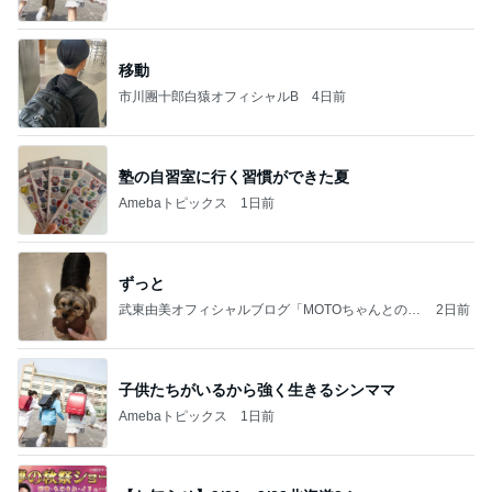
移動
市川團十郎白猿オフィシャルB
4日前
塾の自習室に行く習慣ができた夏
Amebaトピックス
1日前
ずっと
武東由美オフィシャルブログ「MOTOちゃんとのは
2日前
っぴぃな毎日」Powered by Ameba
子供たちがいるから強く生きるシンママ
Amebaトピックス
1日前