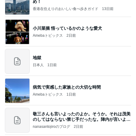
め！
香港在住えりのおいしい食べ歩きガイド
13日前
小川菜摘 悟っているかのような愛犬
Amebaトピックス
2日前
地獄
日本人
1日前
病気で実感した家族との大切な時間
Amebaトピックス
1日前
敬三さんも言いよったのよか。そうか。それは茂美
のしてはならない禁じ手だったな。陣内が言いよる
のよ
nanasantojiroのブログ
2日前