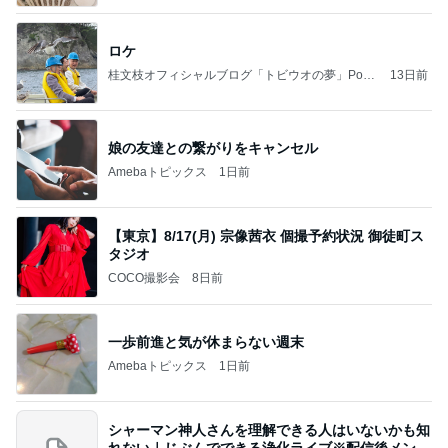
ロケ
桂文枝オフィシャルブログ「トビウオの夢」Pow
13日前
ered by Ameba
娘の友達との繋がりをキャンセル
Amebaトピックス
1日前
【東京】8/17(月) 宗像茜衣 個撮予約状況 御徒町ス
タジオ
COCO撮影会
8日前
一歩前進と気が休まらない週末
Amebaトピックス
1日前
シャーマン神人さんを理解できる人はいないかも知
れない｜じぶんでできる浄化ライブ※配信後メンバ