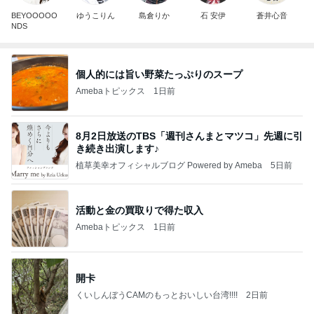
BEYOOOOO
ゆうこりん
島倉りか
石 安伊
蒼井心音
NDS
個人的には旨い野菜たっぷりのスープ
Amebaトピックス
1日前
8月2日放送のTBS「週刊さんまとマツコ」先週に引
き続き出演します♪
植草美幸オフィシャルブログ Powered by Ameba
5日前
活動と金の買取りで得た収入
Amebaトピックス
1日前
開卡
くいしんぼうCAMのもっとおいしい台湾!!!!
2日前