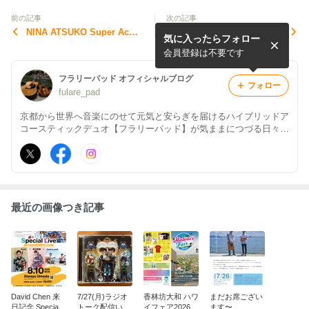
前の記事
次の記事
NINA ATSUKO Super Acou
6/29(月)ラジオトーク配信い
気に入ったらフォロー
stic 2026 in Osaka
たしました
会員登録は不要です
フラリーパッド オフィシャルブログ
フォロー
fulare_pad
京都から世界へ音楽にのせて元気と安らぎを届けるハイブリッドア
コースティックデュオ【フラリーパッド】が気ままにつづる日々の
あれこれ
最近の画像つき記事
David Chen 来
7/27(月)ラジオ
香林坊大和 ハワ
まだお席ござい
日記念 Special L
トーク配信いた
イフェア2026
ます〜