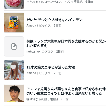
さとみるくのロサンゼルス⇔ハワイ夢日記
6日前
だいた 見つけた大好きなハイレモン
Amebaトピックス
2日前
何故トランプ大統領が日本円を支援するのかと聞か
れた時の答え
nokoarikonのブログ
2日前
19才の娘のニキビが治った方法
Amebaトピックス
2日前
アンジャ児嶋さん相葉ちゃんと食事で紹介された仲
のいい後輩にコイツとは仲よく出来ないと思った
喋り場ならぬ語り場(仮)
9日前