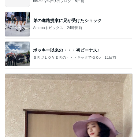
ht9299yzf祈りのブログ
5日前
弟の進路提案に兄が受けたショック
Amebaトピックス
24時間前
ポッキー以来の・・・初ビーナス♪
ＳＲ♡ＬＯＶＥＲの・・・キックでＧＯ♪
11日前