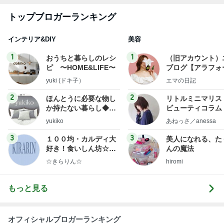
トップブロガーランキング
インテリア&DIY
美容
1
1
おうちと暮らしのレシ
（旧アカウント）
ピ 〜HOME&LIFE〜
ブログ【アラフォ
社売却セカンドラ
yuki (ドキ子）
エマの日記
フ】
2
2
ほんとうに必要な物し
リトルミニマリス
か持たない暮らし◆Ke
ビューティコラム 
ep Life Simple◆〜イ
little minimalist'
yukiko
あねっさ／anessa
ンテリアのきろく〜
uty colum
3
3
１００均・カルディ大
美人になれる、た
好き！食いしん坊☆き
んの魔法
らりん☆のブログ
☆きらりん☆
hiromi
もっと見る
オフィシャルブロガーランキング