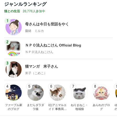
ジャンルランキング
猫との生活
26,776人参加中
1
母さんは今日も世話をやく
藤緒 ミルカ
2
ＮＰＯ法人ねこけん Official Blog
ＮＰＯ法人ねこけん
3
猫マンガ 米子さん
米子（こめこ）
4
5
6
7
8
ファーブル家
まだらダラダ
社)アニマルエ
ねりまねこ・
あられのブロ
のブログ
ラ猫
イド 事務局＆
地域猫
グ
みんなの日記