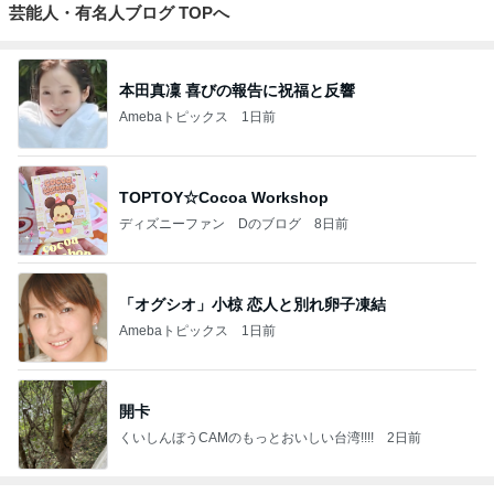
芸能人・有名人ブログ TOPへ
本田真凜 喜びの報告に祝福と反響
Amebaトピックス
1日前
TOPTOY☆Cocoa Workshop
ディズニーファン Dのブログ
8日前
「オグシオ」小椋 恋人と別れ卵子凍結
Amebaトピックス
1日前
開卡
くいしんぼうCAMのもっとおいしい台湾!!!!
2日前