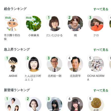
総合ランキング
すべて見る
1
2
3
市川團十郎白
小林麻央
だいたひかる
桃
クロ
猿
急上昇ランキング
すべて見る
1
2
3
4
5
AKB48
たんぽぽ川村
北村総一朗
北別府学
OCHA NORM
エミコ
A
新登場ランキング
すべて見る
1
2
3
4
5