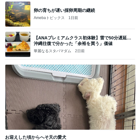
卵の育ちが遅い採卵周期の継続
Amebaトピックス
1日前
【ANAプレミアムクラス初体験】雷で50分遅延…
沖縄往復で分かった「余裕を買う」価値
華麗なるスタバマダム
2日前
お迎えした頃からへそ天の愛犬