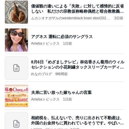
価値観の違いによる「失敗」に対して感情的に反省
しない 私だけの宗教仮称略称偶然と暗合教教義候
補
ムカシオナガザルのwesternblack brain stool2024
3日前
年（令和6）11月25日以来減酒断煙再開ムカシオナ
ガザル
アグネス 運転に必須のサングラス
Amebaトピックス
1日前
8月6日「めざましテレビ」林佑香さん着用のウィル
セレクションの小花刺繍タックスリーブカーディガ
ン
れなのブログ
9時間前
夫弟に言い放った嫁ちゃんの言葉
Amebaトピックス
1日前
相続税を、払えないで、売りに出されて不動産は、
外国のお金持ちに買われているそうです。やばいで
すよ