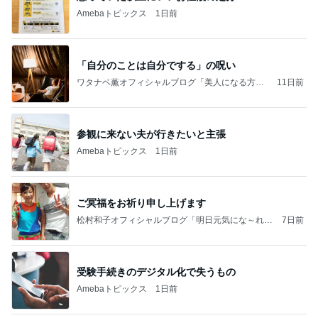
Amebaトピックス
1日前
「自分のことは自分でする」の呪い
ワタナベ薫オフィシャルブログ「美人になる方
11日前
法」Powered by Ameba
参観に来ない夫が行きたいと主張
Amebaトピックス
1日前
ご冥福をお祈り申し上げます
松村和子オフィシャルブログ「明日元気にな～れ」
7日前
Powered by Ameba
受験手続きのデジタル化で失うもの
Amebaトピックス
1日前