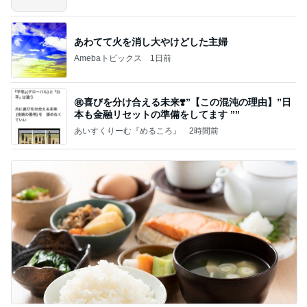
あわてて火を消し大やけどした主婦
Amebaトピックス
1日前
㊗️喜びを分け合える未来❣️”【この混沌の理由】”⽇
本も⾦融リセットの準備をしてます ””
あいすくりーむ『めるころ』
2時間前