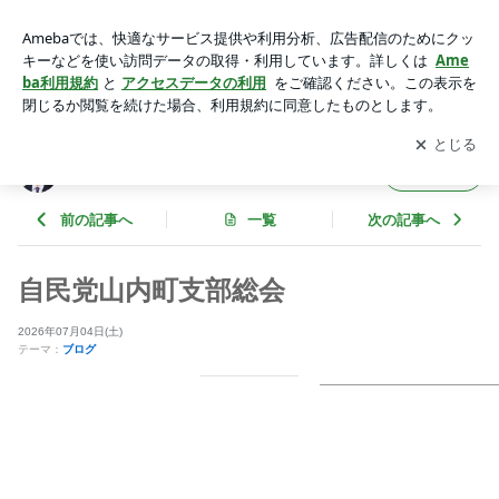
自民党山内町支部総会 | 福岡たかまろ オフィシャルブログ Po
wered by Ameba
アプリをダウンロードして
ブログの更新通知
を受け取りまし
開く
ょう。
福岡たかまろ オフィシャルブログ
フォロー
前の記事へ
一覧
次の記事へ
自民党山内町支部総会
2026年07月04日(土)
テーマ：
ブログ