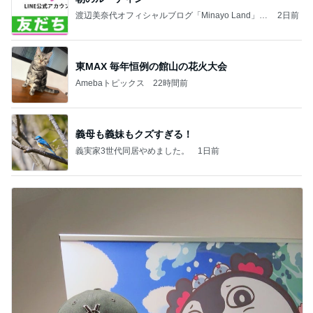
渡辺美奈代オフィシャルブログ「Minayo Land」P
2日前
owered by Ameba
東MAX 毎年恒例の館山の花火大会
Amebaトピックス
22時間前
義母も義妹もクズすぎる！
義実家3世代同居やめました。
1日前