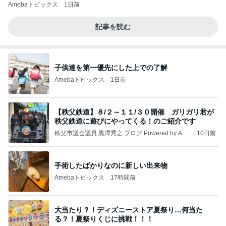
Amebaトピックス
1日前
記事を読む
子供達を第一優先にした上での了解
Amebaトピックス
1日前
【秩父鉄道】８/２～１１/３０開催 ガリガリ君が
秩父鉄道に遊びにやってくる！のご紹介です
秩父市議会議員 黒澤秀之 ブログ Powered by Ame
10日前
ba
手術したばかりなのに新しい出来物
Amebaトピックス
17時間前
大当たり？！ディズニーストア夏祭り…何当た
る？！夏祭りくじに挑戦！！！