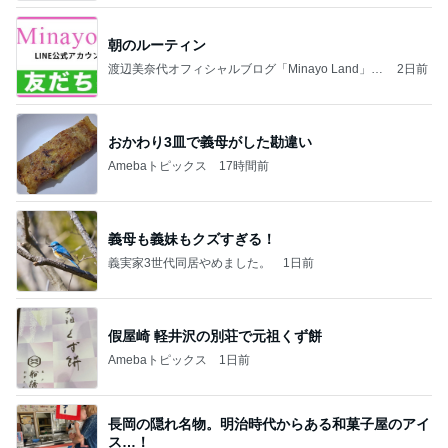
朝のルーティン
渡辺美奈代オフィシャルブログ「Minayo Land」P
2日前
owered by Ameba
おかわり3皿で義母がした勘違い
Amebaトピックス
17時間前
義母も義妹もクズすぎる！
義実家3世代同居やめました。
1日前
假屋崎 軽井沢の別荘で元祖くず餅
Amebaトピックス
1日前
長岡の隠れ名物。明治時代からある和菓子屋のアイ
ス…！