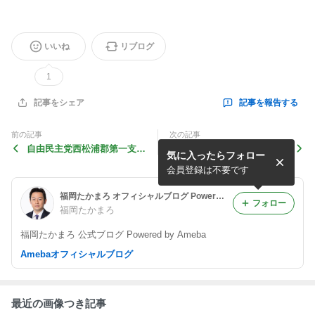
いいね
リブログ
1
記事を報告する
記事をシェア
前の記事
次の記事
自由民主党西松浦郡第一支
田口電機工業鳥栖工場落成式
気に入ったらフォロー
部・有田町支部・西有田町支
部総会及び懇親会
会員登録は不要です
福岡たかまろ オフィシャルブログ Powered by Ameba
フォロー
福岡たかまろ
福岡たかまろ 公式ブログ Powered by Ameba
Amebaオフィシャルブログ
最近の画像つき記事