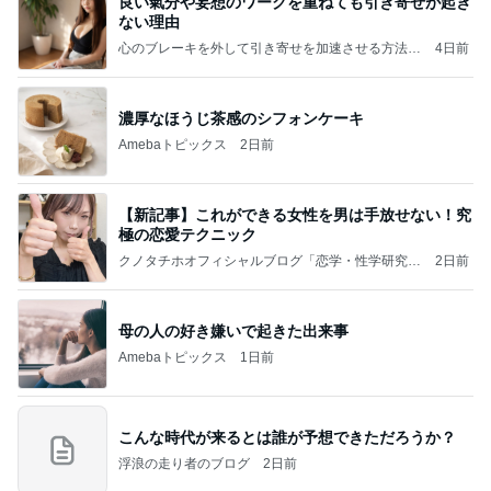
良い氣分や妄想のワークを重ねても引き寄せが起き
ない理由
心のブレーキを外して引き寄せを加速させる方法：
4日前
引き寄せ研究所
濃厚なほうじ茶感のシフォンケーキ
Amebaトピックス
2日前
【新記事】これができる女性を男は手放せない！究
極の恋愛テクニック
クノタチホオフィシャルブログ「恋学・性学研究
2日前
室」Powered by Ameba
母の人の好き嫌いで起きた出来事
Amebaトピックス
1日前
こんな時代が来るとは誰が予想できただろうか？
浮浪の走り者のブログ
2日前