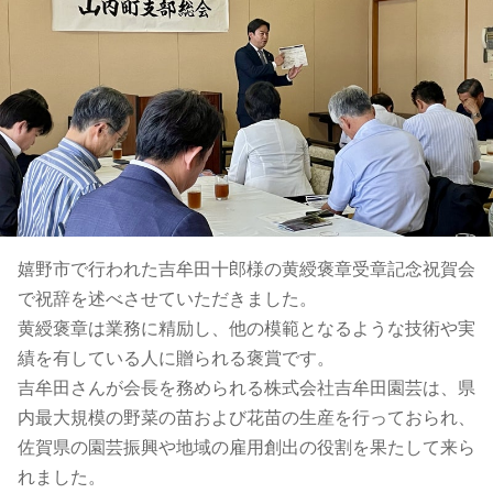
嬉野市で行われた吉牟田十郎様の黄綬褒章受章記念祝賀会
で祝辞を述べさせていただきました。
黄綬褒章は業務に精励し、他の模範となるような技術や実
績を有している人に贈られる褒賞です。
吉牟田さんが会長を務められる株式会社吉牟田園芸は、県
内最大規模の野菜の苗および花苗の生産を行っておられ、
佐賀県の園芸振興や地域の雇用創出の役割を果たして来ら
れました。