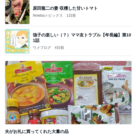
原田龍二の妻 収穫した甘いトマト
Amebaトピックス
1日前
強子の楽しい（？）ママ友トラブル【年長編】第10
1話
ウメブログ
4日前
夫がお礼に買ってくれた大量の品