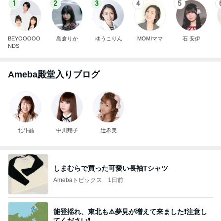
1
2
3
4
5
BEYOOOOO
島倉りか
ゆうこりん
MOMIママ
石 安伊
NDS
Ameba殿堂入りブログ
北斗晶
中川翔子
辻希美
しまむらで買った可愛い長袖Tシャツ
Amebaトピックス
1日前
能登揺れ、東北も⚠️夢見が増えて来ました❗️注意し
てください❗️