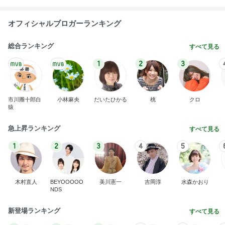
オフィシャルブロガーランキング
総合ランキング
すべて見る
1
2
3
市川團十郎白
小林麻央
だいたひかる
桃
クロ
猿
急上昇ランキング
すべて見る
1
2
3
4
5
木村直人
BEYOOOOO
美川憲一
吉岡淳
水森かおり
NDS
新登場ランキング
すべて見る