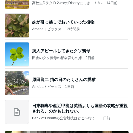
高校生Dヲタ Ꭰ-ᎮꭵꭹꭴのDisneyにっき！！✎ܚ
14日前
妹が引っ越しでおいていった植物
Amebaトピックス
12時間前
病人アピールしてきたクソ義母
田舎のクソ義母vs都会育ちの嫁
2日前
原田龍二 猫の日のたくさんの愛猫
Amebaトピックス
1日前
日東駒専や産近甲龍は英語よりも国語の攻略が重視
される、のかもしれない。
Bank of Dreamの公営競技はどこへ行く
11日前