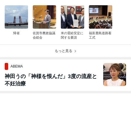
帰省
佐賀市農政協議
米の需給安定に
福富鹿島道路着
会総会
関する要請
工式
もっと見る
ABEMA
神田うの「神様を恨んだ」3度の流産と
不妊治療