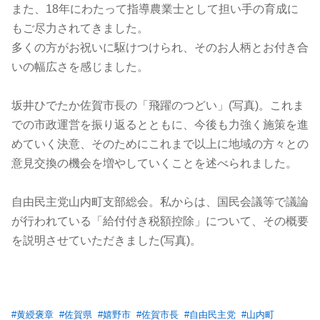
また、18年にわたって指導農業士として担い手の育成に
もご尽力されてきました。
多くの方がお祝いに駆けつけられ、そのお人柄とお付き合
いの幅広さを感じました。
坂井ひでたか佐賀市長の「飛躍のつどい」(写真)。これま
での市政運営を振り返るとともに、今後も力強く施策を進
めていく決意、そのためにこれまで以上に地域の方々との
意見交換の機会を増やしていくことを述べられました。
自由民主党山内町支部総会。私からは、国民会議等で議論
が行われている「給付付き税額控除」について、その概要
を説明させていただきました(写真)。
#
黄綬褒章
#
佐賀県
#
嬉野市
#
佐賀市長
#
自由民主党
#
山内町