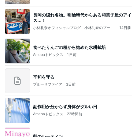
長岡の隠れ名物。明治時代からある和菓子屋のアイ
ス…！
小林礼奈オフィシャルブログ「小林礼奈のブーブ
14日前
ーブログ」Powered by Ameba
食べたりんごの種から始めた水耕栽培
Amebaトピックス
1日前
平和を守る
ブルーサファイア
3日前
副作用か分からず身体がダルい日
Amebaトピックス
22時間前
朝のルーティン