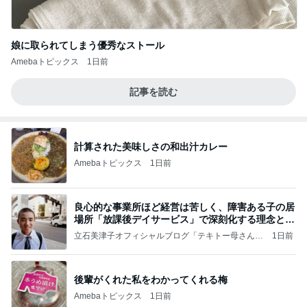
娘に取られてしまう優秀なストール
Amebaトピックス
1日前
記事を読む
計算された美味しさの和出汁カレー
Amebaトピックス
1日前
良心的な事業所ほど経営は苦しく、障害ある子の居
場所「放課後デイサービス」で深刻化する理念と現
実の
立石美津子オフィシャルブログ「テキトー母さんの
1日前
すすめ」Powered by Ameba
後輩がくれた私をわかってくれる梅
Amebaトピックス
1日前