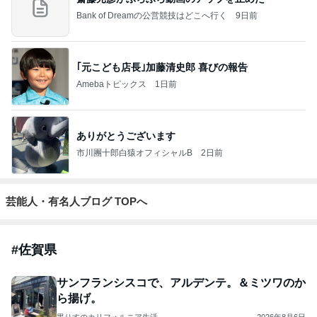
Bank of Dreamの公営競技はどこへ行く
9日前
｢元こども店長｣加藤清史郎 喜びの報告
Amebaトピックス
1日前
ありがとうございます
市川團十郎白猿オフィシャルB
2日前
芸能人・有名人ブログ TOPへ
#
佐賀県
サンフランシスコで、アルデンテ。＆ミツワのか
ら揚げ。
黒りすのカリフォルニア生活。