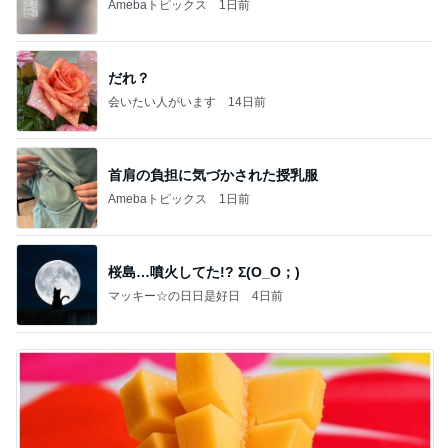
Amebaトピックス
1日前
だれ？
会いたい人がいます
14日前
首肩の負担に気づかされた授乳服
Amebaトピックス
1日前
桜島…噴火してた!? Σ(O_O；)
マッキー☆の日日是好日
4日前