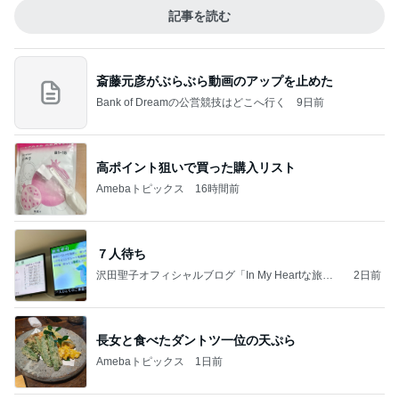
記事を読む
斎藤元彦がぶらぶら動画のアップを止めた
Bank of Dreamの公営競技はどこへ行く
9日前
高ポイント狙いで買った購入リスト
Amebaトピックス
16時間前
７人待ち
沢田聖子オフィシャルブログ「In My Heartな旅日
2日前
記」by Ameba
長女と食べたダントツ一位の天ぷら
Amebaトピックス
1日前