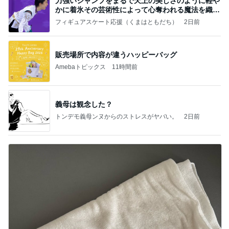
力強いジャンプをまるで天上の美しさのように軽や
かに着氷その芸術性によって心奪われる魔法を織り
なす
フィギュアスケート応援（くまはともだち）
2日前
販売場所で内容が違うハッピーバッグ
Amebaトピックス
11時間前
義母は観念した？
トンデモ義母ンヌからのストレスがヤバい。
2日前