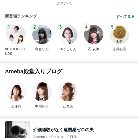
グダディ)
新登場ランキング
すべて見る
1
2
3
4
5
BEYOOOOO
島倉りか
ゆうこりん
石 安伊
蒼井心音
NDS
Ameba殿堂入りブログ
北斗晶
中川翔子
辻希美
介護経験がなく危機感ゼロの夫
Amebaトピックス
2日前