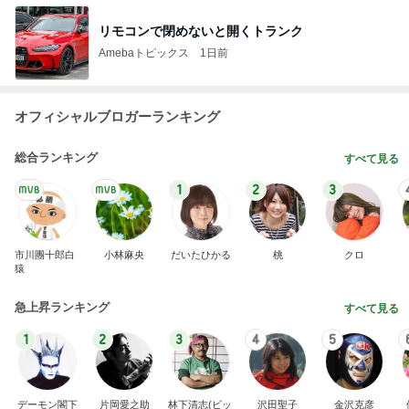
リモコンで閉めないと開くトランク
Amebaトピックス
1日前
オフィシャルブロガーランキング
総合ランキング
すべて見る
1
2
3
市川團十郎白
小林麻央
だいたひかる
桃
クロ
猿
急上昇ランキング
すべて見る
1
2
3
4
5
デーモン閣下
片岡愛之助
林下清志(ビッ
沢田聖子
金沢克彦