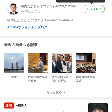
福岡たかまろ オフィシャルブログ Powered by Ameba
フォロー
福岡たかまろ
福岡たかまろ 公式ブログ Powered by Ameba
Amebaオフィシャルブログ
最近の画像つき記事
帰省
佐賀市農政協議
米の需給安定に
福富鹿島道路着
会総会
関する要請
工式
もっと見る
速報
ABEMA