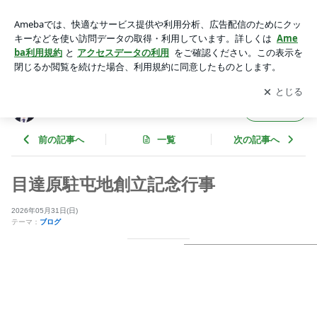
目達原駐屯地創立記念行事 | 福岡たかまろ オフィシャルブログ
Powered by Ameba
アプリをダウンロードして
ブログの更新通知
を受け取りまし
開く
ょう。
福岡たかまろ オフィシャルブログ
フォロー
前の記事へ
一覧
次の記事へ
目達原駐屯地創立記念行事
2026年05月31日(日)
テーマ：
ブログ