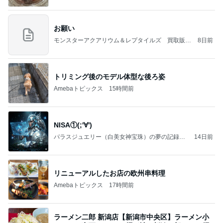
お願い
モンスターアクアリウム＆レプタイルズ 買取販売
8日前
情報
トリミング後のモデル体型な後ろ姿
Amebaトピックス
15時間前
NISA①(;'∀')
パラスジュエリー（白美女神宝珠）の夢の記録
14日前
（続編）
リニューアルしたお店の欧州串料理
Amebaトピックス
17時間前
ラーメン二郎 新潟店【新潟市中央区】ラーメン小