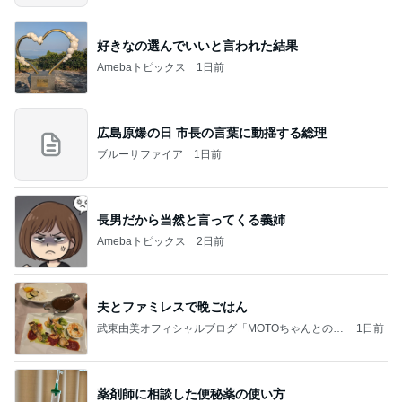
好きなの選んでいいと言われた結果
Amebaトピックス
1日前
広島原爆の日 市長の言葉に動揺する総理
ブルーサファイア
1日前
長男だから当然と言ってくる義姉
Amebaトピックス
2日前
夫とファミレスで晩ごはん
武東由美オフィシャルブログ「MOTOちゃんとのは
1日前
っぴぃな毎日」Powered by Ameba
薬剤師に相談した便秘薬の使い方