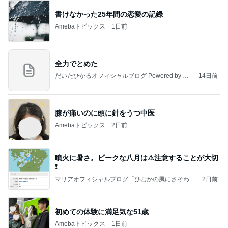
書けなかった25年間の恋愛の記録
Amebaトピックス
1日前
全力でとめた
だいたひかるオフィシャルブログ Powered by Am
14日前
eba
膝が痛いのに頭に針をうつ中医
Amebaトピックス
2日前
噴火に暑さ。ピークな八月は⚠️注意することが大切
❗️
マリアオフィシャルブログ「ひむかの風にさそわれ
2日前
て」Powered by Ameba
初めての体験に満足気な51歳
Amebaトピックス
1日前