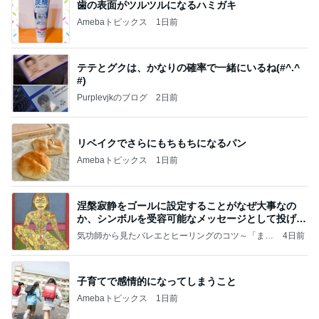
歯の表面がツルツルになるハミガキ
Amebaトピックス
1日前
テテとグクは、かなりの確率で一緒にいるね(#^.^
#)
Purplevjkのブログ
2日前
リベイクでさらにもちもちになるパン
Amebaトピックス
1日前
涅槃寂静をゴールに設定することがなぜ大事なの
か、シンボルを受容可能なメッセージとして投げる
ことが
気功師から見たバレエとヒーリングのコツ～「まと
4日前
いのば」ブログ
子育てで感情的になってしまうこと
Amebaトピックス
1日前