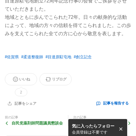
目達原駐屯地創立72周年記念行事の会食でご挨拶をさせ
ていただきました。
地域とともに歩んでこられた72年。日々の献身的な活動
によって、地域の方々の信頼を得てこられました。この歩
みを支えてこられた全ての方に心から敬意を表します。
#
佐賀県
#
柔道整復師
#
目達原駐屯地
#
創立記念
いいね
リブログ
2
記事を報告する
記事をシェア
前の記事
次の記事
自民党薬剤師問題議員懇談会
佐賀県内各所を回りました
気に入ったらフォロー
会員登録は不要です