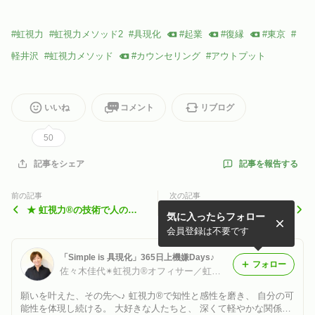
#
虹視力
#
虹視力メソッド2
#
具現化
#
起業
#
復縁
#
東京
#
軽井沢
#
虹視力メソッド
#
カウンセリング
#
アウトプット
いいね
コメント
リブログ
50
記事を報告する
記事をシェア
前の記事
次の記事
★ 虹視力®︎の技術で人の役
★ オーダーを出した、と
気に入ったらフォロー
に立ちたい方に「虹視力®︎資
は？「虹視力®プロローグセ
格取得説明会」のご案内♪
ミナー基礎編」のご案内♪
会員登録は不要です
「Simple is 具現化」365日上機嫌Days♪
フォロー
佐々木佳代✴︎虹視力®︎オフィサー／虹視力®︎スクールカウンセラー
願いを叶えた、その先へ♪ 虹視力®︎で知性と感性を磨き、 自分の可
能性を体現し続ける。 大好きな人たちと、 深くて軽やかな関係性