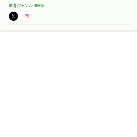
の中で 人生を遊び尽くす♡ カウンセラー・プロフェッサー育成｜
教育ジャンル 486位
虹視力®︎アオハルアカデミー