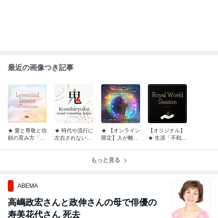
最近の画像つき記事
★ 愛と尊敬と信
★ 時代や流行に
★ 【オンライン
【オリジナル】
頼の育み方「ラ
左右されないお
限定】人が離れ
★ 生涯「不戦
ブマインドレッ
金のコントロー
てしまう恐怖の
勝」で生きたい
スン-premium
ル術「鬼コンサ
裏にある真実
人へ 「ロイヤル
-」のご案内♪
ルシリーズ【収
もっと見る
「アステリズム
ワールドセッシ
益編】」のご案
セッション」の
ョン」のご案内
内♪
ご案内♪
♪
ABEMA
高嶋政宏さんと政伸さんの母で俳優の
寿美花代さん 死去