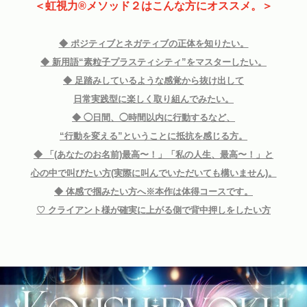
＜虹視力®︎メソッド２はこんな方にオススメ。＞
◆
ポジティブとネガティブの正体を知りたい。
◆
新用語“素粒子プラスティシティ”をマスターしたい。
◆ 足踏みしているような感覚から抜け出して
日常実践型に楽しく取り組んでみたい。
◆
◯日間、◯時間以内に行動するなど、
“行動を変える”ということに抵抗を感じる方。
◆
「(あなたのお名前)最高〜！」「私の人生、最高〜！」と
心の中で叫びたい方(実際に叫んでいただいても構いません)。
◆
体感で掴みたい方へ※本作は体得コースです。
♡ クライアント様が確実に上がる側で背中押しをしたい方