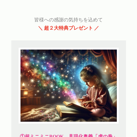
皆様への感謝の気持ちを込めて
＼ 超２大特典プレゼント ／
①超ミニミニBOOK 具現化奥義「虎の巻」