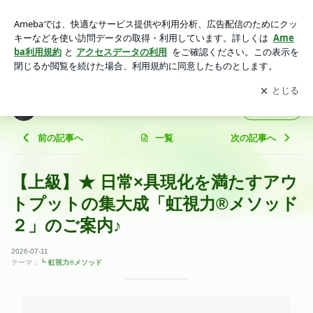
【上級】★ 日常×具現化を満たすアウトプットの集大成「虹視
力®︎メソッド２」のご案内♪ | 「Simple is 具現化」365日上機
アプリをダウンロードして
ブログの更新通知
を受け取りまし
開く
嫌Days♪
ょう。
「Simple is 具現化」365日上機嫌Days♪
フォロー
前の記事へ
一覧
次の記事へ
【上級】★ 日常×具現化を満たすアウ
トプットの集大成「虹視力®︎メソッド
２」のご案内♪
2026-07-11
テーマ：
┗ 虹視力®︎メソッド