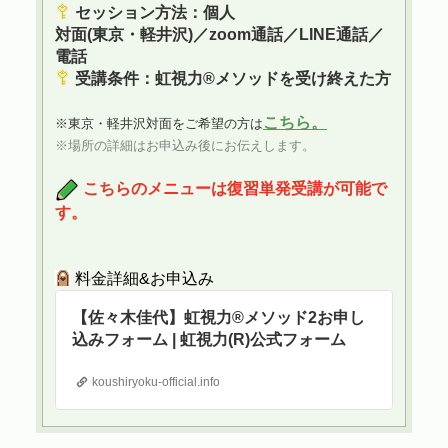
セッション方法：個人
対面(東京・軽井沢)／zoom通話／LINE通話／
電話
受講条件
：虹視力®︎メソッドを受け終えた方
こちら。
※東京・軽井沢対面をご希望の方は
※場所の詳細はお申込み後にお伝えします。
こちらのメニューは
復習単発受講が可能で
す。
料金詳細&お申込み
【佐々木佳代】虹視力®︎メソッド2お申し
込みフォーム | 虹視力(R)公式フォーム
koushiryoku-official.info