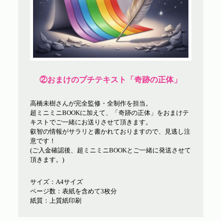
②おまけのプチテキスト「奇跡の正体」
高橋未樹さんが完全監修・全制作を担当。
超ミニミニBOOKに加えて、「奇跡の正体」をおまけテ
キストでご一緒にお送りさせて頂きます。
叡智の情報がサラリと書かれておりますので、見逃し注
意です！
(ご入金確認後、超ミニミニBOOKとご一緒に発送させて
頂きます。)
サイズ：A4サイズ
ページ数：表紙を含めて3枚分
紙質：上質紙印刷