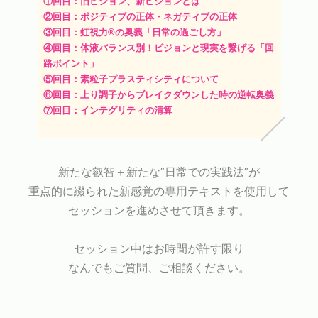
①回目：旧ビジョン、新ビジョンとは
②回目：ポジティブの正体・ネガティブの正体
③回目：虹視力®︎の奥義「日常の過ごし方」
④回目：体液バランス別！ビジョンと現実を繋げる「回
路ポイント」
⑤回目：素粒子プラスティシティについて
⑥回目：上り調子からブレイクダウンした時の逆転奥義
⑦回目：インテグリティの清算
新たな叡智＋新たな″日常での実践法″が
重点的に綴られた新感覚の専用テキストを使用して
セッションを進めさせて頂きます。
セッション中はお時間が許す限り
なんでもご質問、ご相談ください。