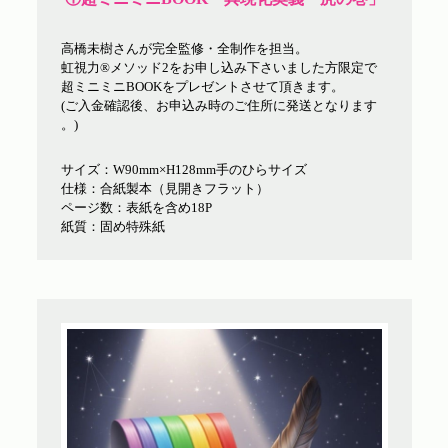
高橋未樹さんが完全監修・全制作を担当。
虹視力®︎メソッド2をお申し込み下さいました方限定で
超ミニミニBOOKをプレゼントさせて頂きます。
(ご入金確認後、お申込み時のご住所に発送となります
。)
サイズ：W90mm×H128mm手のひらサイズ
仕様：合紙製本（見開きフラット）
ページ数：表紙を含め18P
紙質：固め特殊紙