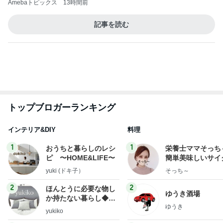
最近親しくなった友人のタイ土産
Amebaトピックス
1日前
2026/07/28(K) 4本
何でかな？何でだろ？
11日前
ベビーの太くて立派なかかと落とし
Amebaトピックス
2日前