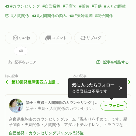
#
カウンセリング
#
自己犠牲
#
子育て
#
孤独
#
子供
#
人との距離
感
#
人間関係
#
人間関係の悩み
#
夫婦喧嘩
#
親子関係
いいね
コメント
リブログ
40
記事を報告する
記事をシェア
前の記事
次の記事
第10回発達障害四方山話オ
カウンセラーとして主に人間
気に入ったらフォロー
ンライカフェでした。
関係で悩んでおられる方が多
いから大事にしてること。
会員登録は不要です
親子・夫婦・人間関係のカウンセリング｜奈良・温もりを求めて
フォロー
親子・夫婦・人間関係のカウンセリング｜奈良・温もりを求めて
奈良県生駒市のカウンセリングルーム「温もりを求めて」です。親
子関係・夫婦関係・人間関係、アダルトチルドレン、トラウマなど
のお悩みを、ご自身の気持ちを置き去りにせず一緒に見つめます。
自己啓発・カウンセリングジャンル 525位
対面・電話・オンライン対応。