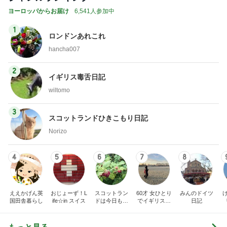
食事制限せず我慢もせずに痩せた話
Amebaトピックス
13時間前
記事を読む
トップブロガーランキング
インテリア&DIY
料理
1
1
おうちと暮らしのレシ
栄養士ママそっち
ピ 〜HOME&LIFE〜
簡単美味しいサイ
献立
yuki (ドキ子）
そっち～
2
2
ほんとうに必要な物し
ゆうき酒場
か持たない暮らし◆Ke
ゆうき
ep Life Simple◆〜イ