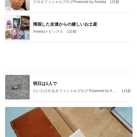
今日の服装 ブログ読んでくれてて嬉しい瞬間。
桃オフィシャルブログ Powered by Ameba
1日前
山田 幻想的な竹林で不思議体験
Amebaトピックス
2日前
インターン面接3
四コマ戦士 パパ戦記
7日前