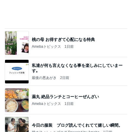
アグネス 長男が孫へする読み聞かせ
Amebaトピックス
18時間前
あいのりクロ 図々しい人って、こういう人？
勝手に考察
2日前
寝ている仔犬に静かになる人々
Amebaトピックス
19時間前
業務用アイスどこに売ってる？ロッテやタカナシ等