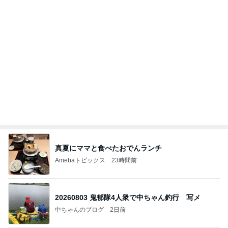
かとう 冷蔵庫の薬袋で脳ドック検討
Amebaトピックス
1日前
今週から停電が始まる?! 片山さつき大臣の警告がE
BS、RV、そしてGESARA宣言が⁈
心の道標【旧：ヤ～ベェのブログ】
16時間前