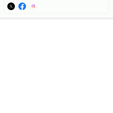
最近の画像つき記事
怒りを文章にぶ
長くお休みして
自分の立ち位置
あなたの価値が
つけない。で
いたアメブロを
の危うさは弱い
分からない人の
も、なかったこ
再開します
者を利用しても
為に分からせる
とにはしない。
埋まらない。
ため？その時間
もっと見る
を費やす価値は
どこにあるの
か？
ABEMA
神田うの「自分でもアル中だと思う」
酒漬け生活