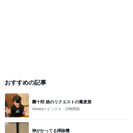
手相で見つける私の人生の歩き方｜國本ヒロミ
2026年8月7日
熊本への想い…
楽しく生きよう！地球で遊ぼう♪開運ブログ☆霊視＆チャ
2026年8月7日
ネリング 月の環. Blog
このハッシュタグの記事を見る
芸能人・有名人ブログ TOPへ
「ナイスバディ」51歳の水着姿に絶賛
Amebaトピックス
16時間前
悲しすぎて立ち直れない。
クロオフィシャルブログPowered by Ameba
1日前