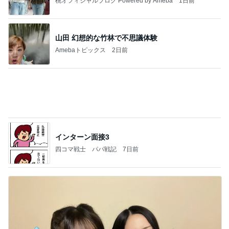
安い市販の2リットルアイスは業務スーパーやシャ
トレ
AKO | Smart Life
9日前
処分に困る布団から始まった大掃除
Amebaトピックス
10時間前
夢見さんから 揺れが激しく注意していましょう❗️
マリアオフィシャルブログ「ひむかの風にさそわれ
9日前
て」Powered by Ameba