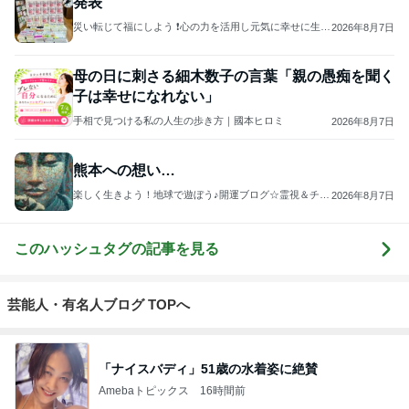
スコットランドひきこもり日記
Norizo
4
5
6
7
8
ええかげん英
おじょーず！L
スコットラン
60才 女ひとり
みんのドイツ
国田舎暮らし
ife☆in スイス
ドは今日も曇
でイギリスに
日記
り空
移住
もっと見る