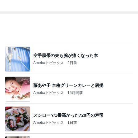
EBiDAN 39&Ki
高山善廣
こいたん
島倉りか
つばきファク
DS
トリー
新登場ランキング
すべて見る
1
2
3
4
5
BEYOOOOO
島倉りか
ゆうこりん
石 安伊
蒼井心音
NDS