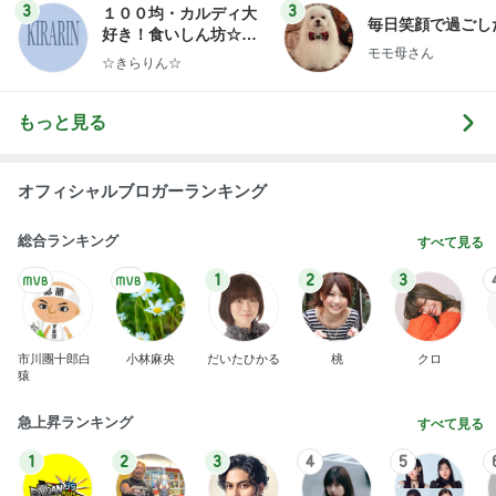
悲しすぎて立ち直れない。
クロオフィシャルブログPowered by Ameba
1日前
帰国した友達からの嬉しいお土産
Amebaトピックス
1日前
明日は1人で
だいたひかるオフィシャルブログ Powered by Ame
1日前
ba