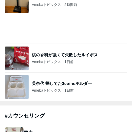
柴咲コウ 喜びの報告に芸能界からも祝福
Amebaトピックス
1日前
2026/07/28(K) 4本
何でかな？何でだろ？
11日前
ジャンルランキング
ヨーロッパからお届け
6,541人参加中
1
ロンドンあれこれ
hancha007
2
イギリス毒舌日記
wiltomo
3