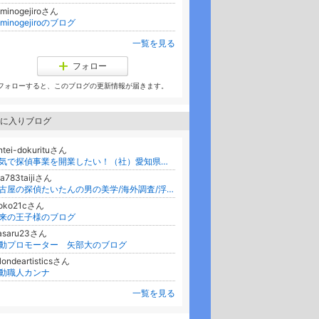
minogejiroさん
aminogejiroのブログ
一覧を見る
フォロー
フォローすると、このブログの更新情報が届きます。
に入りブログ
ntei-dokurituさん
本気で探偵事業を開業したい！（社）愛知県探偵業協会/名古屋/探偵育成事業/探偵学校/独立/開業/企業/採用/フランチャイズ/ＦＣ/浮気調査
a783taijiさん
名古屋の探偵たいたんの男の美学/海外調査/浮気調査/愛知/タイ/中国/上海/社員調査/離婚相談/浮気相談/弁護士/行政書士/離婚カウンセラー
toko21cさん
来の王子様のブログ
asaru23さん
動プロモーター 矢部大のブログ
londeartisticsさん
動職人カンナ
一覧を見る