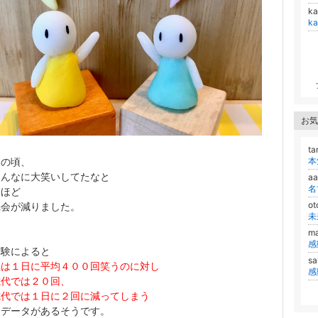
ka
k
お気
ta
もの頃、
あんなに大笑いしてたなと
aa
るほど
o
機会が減りました。
未
m
感
実験によると
sa
生は１日に平均４００回笑うのに対し
感
歳代では２０回、
歳代では１日に２回に減ってしまう
うデータがあるそうです。