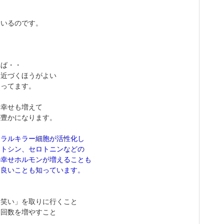
・
ているのです。
・
れば・・
に近づくほうがよい
まってます。
も幸せも増えて
が豊かになります。
ュラルキラー細胞が活性化し
シトシン、セロトニンなどの
の幸せホルモンが増えることも
に良いことも知っています。
「笑い」を取りに行くこと
る回数を増やすこと