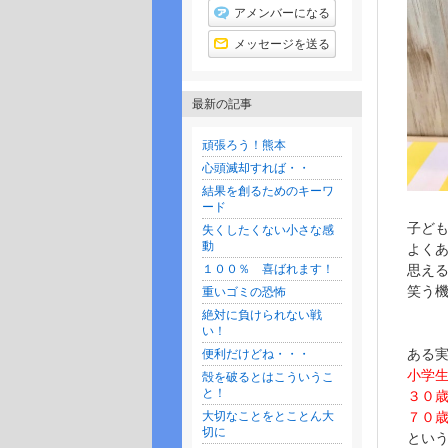
グ
アメンバーになる
上
昇
メッセージを送る
最新の記事
頑張ろう！熊本
心頭滅却すれば・・
結果を創るためのキーワ
ード
子ど
失くしたくない小さな感
動
よく
１００％ 喜ばれます！
思え
笑う
重いゴミの恐怖
絶対に負けられない戦
い！
ある
便利だけどね・・・
小学
殻を破るとはこういうこ
と！
３０
大切なことをとことん大
７０
切に
とい