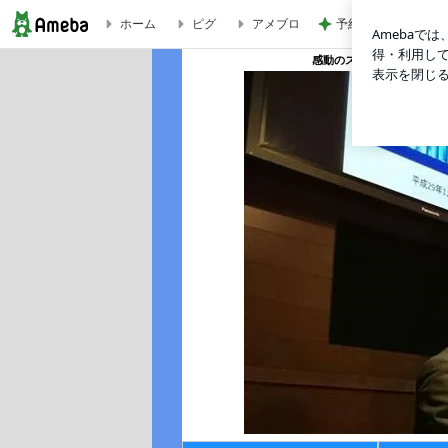
ホーム
ピグ
アメブロ
予約なしで買えた可
４００回がなんと２回に激減！？ | 感動のススメ
感動のススメ
｢感動をちか