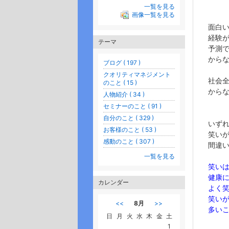
一覧を見る
画像一覧を見る
面白
経験
テーマ
予測
から
ブログ ( 197 )
クオリティマネジメント
社会
のこと ( 15 )
から
人物紹介 ( 34 )
セミナーのこと ( 91 )
自分のこと ( 329 )
いず
お客様のこと ( 53 )
笑い
感動のこと ( 307 )
間違
一覧を見る
笑い
健康
カレンダー
よく
笑い
<<
8月
>>
多い
日
月
火
水
木
金
土
1