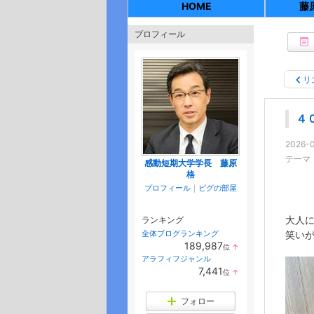
HOME
藤
プロフィール
リ
４
2026-0
テーマ
感動短期大学学長 藤原
格
プロフィール
｜
ピグの部屋
大人
ランキング
全体ブログランキング
笑い
189,987
位
↑
ラ
アラフィフジャンル
ン
7,441
位
↑
キ
ラ
ン
ン
グ
キ
フォロー
上
ン
昇