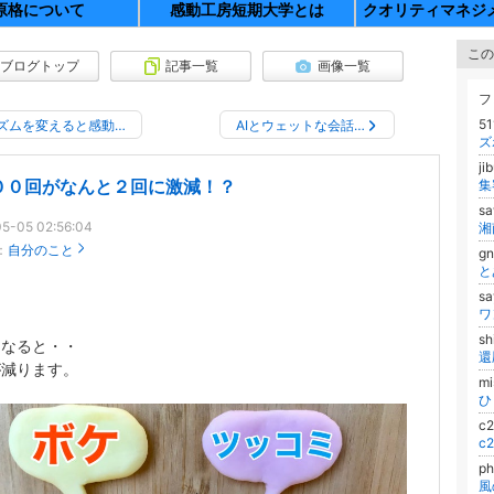
原格について
感動工房短期大学とは
クオリティマネジ
この
ブログトップ
記事一覧
画像一覧
フ
51
ズムを変えると感動…
AIとウェットな会話…
ズ
ji
００回がなんと２回に激減！？
s
5-05 02:56:04
：
自分のこと
g
と
s
ワ
sh
になると・・
が減ります。
mi
ひ
c
c
p
風