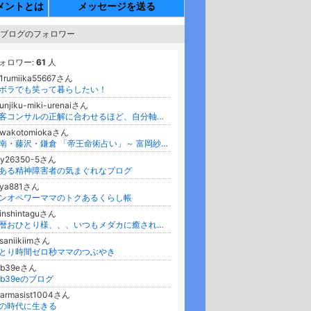
メントとは
メッセージを送る
ブログのフォロワー
ォロワー:
61
人
1rumiika55667さん
ボラでも笑って暮らしたい！
bunjiku-miki-urenaiさん
集客コンサルの正解に合わせるほど、自分軸を語る私が分からなくなりました。
awakotomiokaさん
湘南・藤沢・鎌倉 「帝王命術占い」～ 富岡紗和子
ny26350-5さん
ある精神障害者の気まぐれなブログ
aya881さん
ンオペワーママのトクあるくらし帳
inshintaguさん
還暦おひとり様、、、いつもメダカに癒されています。
saniikiimさん
とり時間ゼロ秒ママのつぶやき
2b39eさん
2b39eのブログ
harmasist1004さん
の時代に生きる