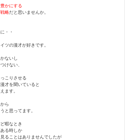
を豊かにする
な戦略
だと思いませんか。
みに・・
ナイツの漫才が好きです。
はかないし
傷つけない、
ほっこりさせる
の漫才を聞いていると
笑えます。
らから
ようと思ってます。
ぽど暇なとき
がある時しか
を見ることはありませんでしたが