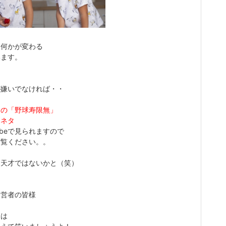
と何かが変わる
います。
が嫌いでなければ・・
ツの「野球寿限無」
うネタ
Tubeで見られますので
ご覧ください。。
は天才ではないかと（笑）
経営者の皆様
には