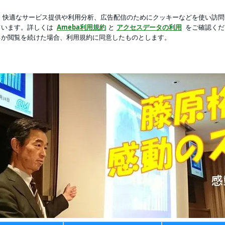
愛らしい福袋
芸能人ブログ
人気ブログ
新規登録
ロ
らに 喜びをかたちに 感謝をこころに｣という理念を元に日々の出来事を綴っていくブログ