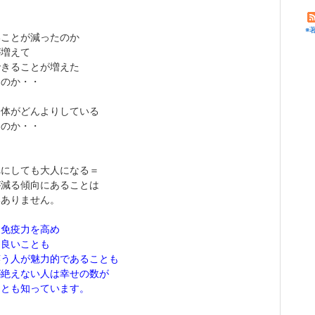
※
いことが減ったのか
が増えて
できることが増えた
なのか・・
全体がどんよりしている
なのか・・
れにしても大人になる＝
が減る傾向にあることは
いありません。
は免疫力を高め
に良いことも
笑う人が魅力的であることも
が絶えない人は幸せの数が
ことも知っています。