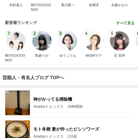
木村直人
BEYOOOOO
美川憲一
吉岡淳
水森かおり
NDS
新登場ランキング
すべて見る
1
2
3
4
5
BEYOOOOO
島倉りか
ゆうこりん
MOMIママ
石 安伊
NDS
芸能人・有名人ブログ TOPへ
神がかってる掃除機
Amebaトピックス
16時間前
モト冬樹 妻が作ったビシソワーズ
Amebaトピックス
2日前