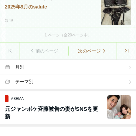
2025年9月のsalute
15
1
ページ（全
20
ページ中）
前のページ
次のページ
月別
テーマ別
ABEMA
元ジャンポケ斉藤被告の妻がSNSを更
新