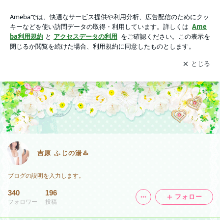
吉原 ふじの湯♨️
アプリをダウンロードして
ブログの更新通知
を受け取りまし
開く
ょう。
吉原 ふじの湯♨️
ブログの説明を入力します。
340
196
フォロー
フォロワー
投稿