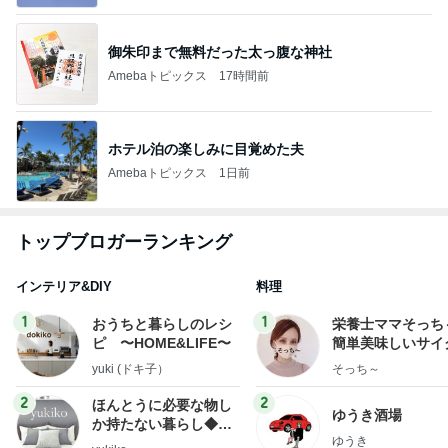
御朱印まで無料だった太っ腹な神社
Amebaトピックス
17時間前
ホテル泊の楽しみに目覚めた夫
Amebaトピックス
1日前
トップブロガーランキング
インテリア&DIY
料理
1
1
おうちと暮らしのレシ
栄養士ママそっち
ピ 〜HOME&LIFE〜
簡単美味しいサイ
献立
yuki (ドキ子）
そっち～
2
2
ほんとうに必要な物し
ゆうき酒場
か持たない暮らし◆Ke
ゆうき
ep Life Simple◆〜イ