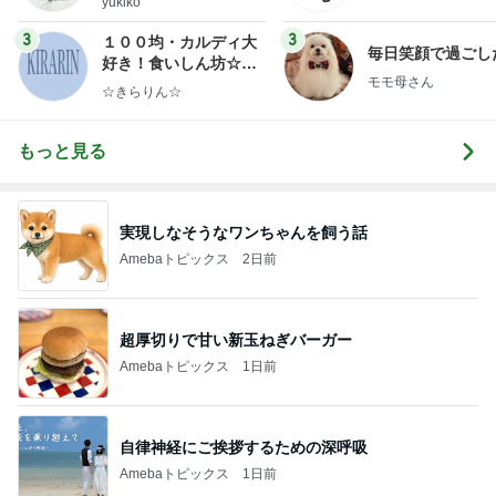
yukiko
ンテリアのきろく〜
3
3
１００均・カルディ大
毎日笑顔で過ごし
好き！食いしん坊☆き
モモ母さん
らりん☆のブログ
☆きらりん☆
もっと見る
実現しなそうなワンちゃんを飼う話
Amebaトピックス
2日前
超厚切りで甘い新玉ねぎバーガー
Amebaトピックス
1日前
自律神経にご挨拶するための深呼吸
Amebaトピックス
1日前