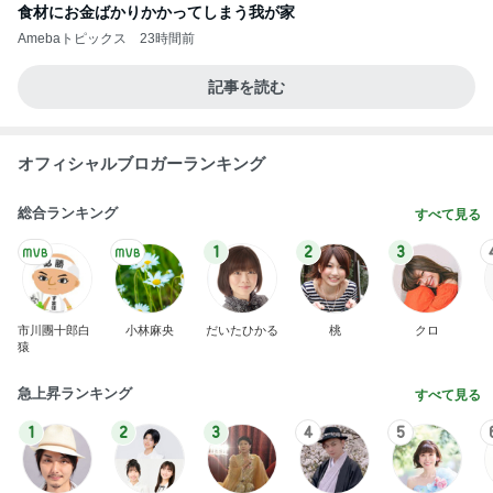
食材にお金ばかりかかってしまう我が家
Amebaトピックス
23時間前
記事を読む
オフィシャルブロガーランキング
総合ランキング
すべて見る
1
2
3
市川團十郎白
小林麻央
だいたひかる
桃
クロ
猿
急上昇ランキング
すべて見る
1
2
3
4
5