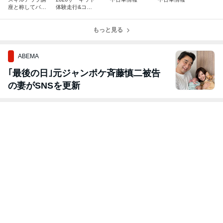
座と称してバー
体験走行&コソ
ベキュー
練
もっと見る
ABEMA
｢最後の日｣元ジャンポケ斉藤慎二被告
の妻がSNSを更新