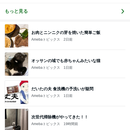
販売茨城
れブログ
ース200系完
全マスターブ
ログ
もっと見る
お肉とニンニクの芽を焼いた簡単ご飯
Amebaトピックス
2日前
オッサンの域でも赤ちゃんみたいな猫
Amebaトピックス
1日前
だいたの夫 食洗機の予洗いが疑問
Amebaトピックス
1日前
次世代掃除機がやってきた！！
Amebaトピックス
19時間前