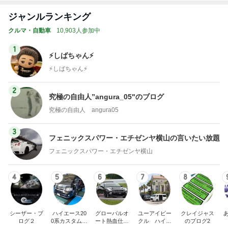
ジャンルランキング
クルマ・自動車
10,903人参加中
1
⚡️しばちゃん⚡
⚡️しばちゃん⚡️
2
究極の自由人”angura_05"のブログ
究極の自由人 angura05
3
フェニックスパワー・エチゼンヤ横山の言いたい放題
フェニックスパワー・エチゼンヤ横山
4
5
6
7
8
シーザー・ブ
ハイエース20
グローバルオ
ユーアイビー
クレイジャス
ログ２
0系カスタム車
ート熱血仕入
クル ハイエ
のブログ2