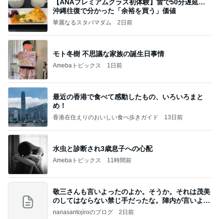
【ANAプレミアムクラス初体験】雷で50分遅延…
沖縄往復で分かった「余裕を買う」価値
華麗なるスタバマダム
2日前
モト冬樹 不思議な家族の誕生日事情
Amebaトピックス
1日前
最近の香港で食べて感動したもの、いろいろまと
め！
香港在住えりのおいしい食べ歩きガイド
13日前
水虫と診断され3歳息子への心配
Amebaトピックス
11時間前
敬三さんも言いよったのよか。そうか。それは茂美
のしてはならない禁じ手だったな。陣内が言いよる
のよ
nanasantojiroのブログ
2日前