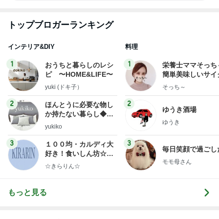
トップブロガーランキング
インテリア&DIY
料理
1
1
おうちと暮らしのレシ
栄養士ママそっち
ピ 〜HOME&LIFE〜
簡単美味しいサイ
献立
yuki (ドキ子）
そっち～
2
2
ほんとうに必要な物し
ゆうき酒場
か持たない暮らし◆Ke
ゆうき
ep Life Simple◆〜イ
yukiko
ンテリアのきろく〜
3
3
１００均・カルディ大
毎日笑顔で過ごし
好き！食いしん坊☆き
モモ母さん
らりん☆のブログ
☆きらりん☆
もっと見る