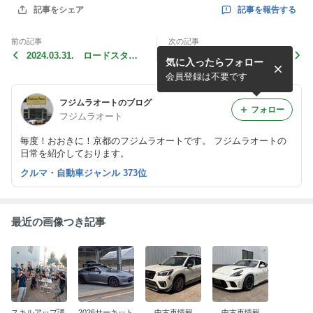
記事を報告する
記事をシェア
前の記事
次の記事
2024.03.31. ロードスター
2024.03.24 [ZC33S] タカス
気に入ったらフォロー
カップ 2024 Rd1
サーキット 1'07"026 @biw
aOcean
会員登録は不要です
フジムラオートのブログ
フォロー
フジムラオート
毎度！おおきに！京都のフジムラオートです。 フジムラオートの
日常を紹介しております。
クルマ・自動車ジャンル 373位
最近の画像つき記事
スキルアップ講
2026サーキット
中古車情報
中古車情報