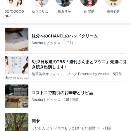
BEYOOOOO
ゆうこりん
島倉りか
石 安伊
蒼井心音
NDS
妹分へのCHANELのハンドクリーム
Amebaトピックス
1日前
8月2日放送のTBS「週刊さんまとマツコ」先週に引
き続き出演します♪
植草美幸オフィシャルブログ Powered by Ameba
5日前
コストコで割引のお味噌とリピ品
Amebaトピックス
18時間前
開卡
くいしんぼうCAMのもっとおいしい台湾!!!!
2日前