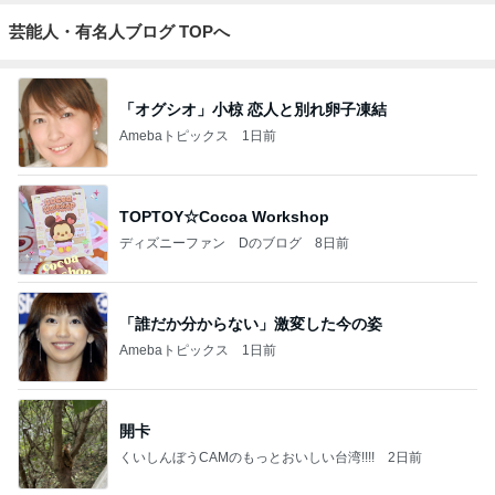
芸能人・有名人ブログ TOPへ
「オグシオ」小椋 恋人と別れ卵子凍結
Amebaトピックス
1日前
TOPTOY☆Cocoa Workshop
ディズニーファン Dのブログ
8日前
「誰だか分からない」激変した今の姿
Amebaトピックス
1日前
開卡
くいしんぼうCAMのもっとおいしい台湾!!!!
2日前