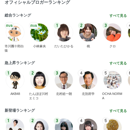
オフィシャルブロガーランキング
総合ランキング
すべて見る
1
2
3
市川團十郎白
小林麻央
だいたひかる
桃
クロ
猿
急上昇ランキング
すべて見る
1
2
3
4
5
AKB48
たんぽぽ川村
北村総一朗
北別府学
OCHA NORM
エミコ
A
新登場ランキング
すべて見る
1
2
3
4
5