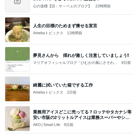
心の道標【旧：ヤ～ベェのブログ】
22時間前
人生の目標のためまず痩せる宣言
Amebaトピックス
11時間前
夢見さんから 揺れが激しく注意していましょう❗️
マリアオフィシャルブログ「ひむかの風にさそわれ
9日前
て」Powered by Ameba
綺麗に拭いていた箱でする工作
Amebaトピックス
2日前
業務用アイスどこに売ってる？ロッテやタカナシ等
安い市販の2リットルアイスは業務スーパーやシャ
トレ
AKO | Smart Life
9日前