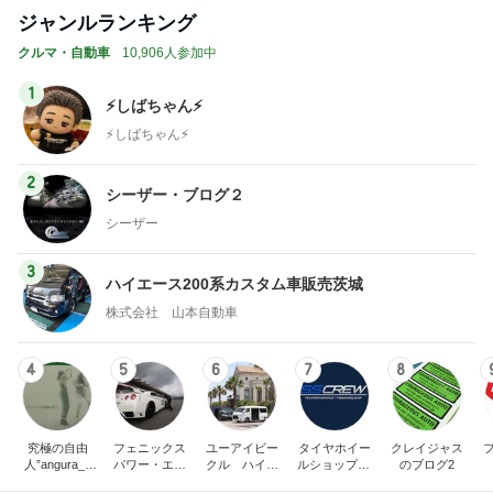
ジャンルランキング
クルマ・自動車
10,906人参加中
1
⚡️しばちゃん⚡
⚡️しばちゃん⚡️
2
シーザー・ブログ２
シーザー
3
ハイエース200系カスタム車販売茨城
株式会社 山本自動車
4
5
6
7
8
究極の自由
フェニックス
ユーアイビー
タイヤホイー
クレイジャス
人”angura_0
パワー・エチ
クル ハイエ
ルショップSS
のブログ2
5"のブログ
ゼンヤ横山の
ース200系完
CREW オフィ