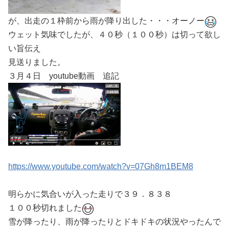
が、出走の１枠前から雨が降り出した・・・オーノー
ウェット気味でしたが、４０秒（１００秒）は切って欲し
い旨伝え
見送りました。
３月４日 youtube動画 追記
https://www.youtube.com/watch?v=07Gh8m1BEM8
明らかに気合いが入った走りで３９．８３８
１００秒切れました
雪が降ったり、雨が降ったりとドキドキの状況やったんで