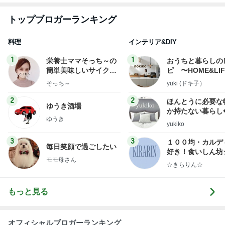
トップブロガーランキング
料理
インテリア&DIY
1
1
栄養士ママそっち～の
おうちと暮らしの
簡単美味しいサイクル
ピ 〜HOME&LI
献立
そっち～
yuki (ドキ子）
2
2
ほんとうに必要な
ゆうき酒場
か持たない暮らし
ゆうき
ep Life Simple
yukiko
ンテリアのきろく
3
3
１００均・カルデ
毎日笑顔で過ごしたい
好き！食いしん坊
モモ母さん
らりん☆のブログ
☆きらりん☆
もっと見る
オフィシャルブロガーランキング