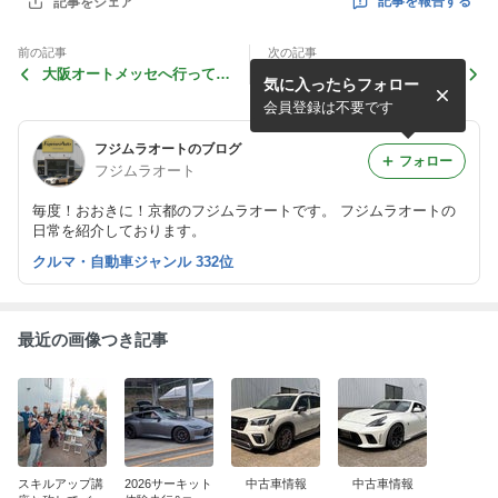
記事を報告する
記事をシェア
前の記事
次の記事
大阪オートメッセへ行ってき
結局・・・
気に入ったらフォロー
ました！
会員登録は不要です
フジムラオートのブログ
フォロー
フジムラオート
毎度！おおきに！京都のフジムラオートです。 フジムラオートの
日常を紹介しております。
クルマ・自動車ジャンル 332位
最近の画像つき記事
スキルアップ講
2026サーキット
中古車情報
中古車情報