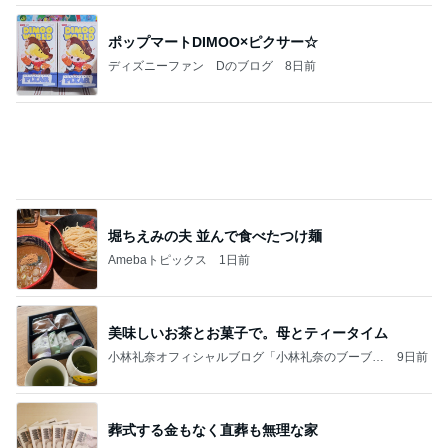
《3年連続》瑶子さま 懇意の高級カーディーラー
協賛のイベントにご出席…宮内庁が懸念する“熱心
すぎ
hirokoの✿Love＆Awakening✿
9日前
帰宅後30分でさくっと作った夕飯
Amebaトピックス
1日前
当ブログの売り上げ件数、一部公開します…
世帯年収500万 ゆるゆる4人家族の節約ブログ 〜
2日前
ケチ旦那と金銭感覚マヒ嫁の日々〜