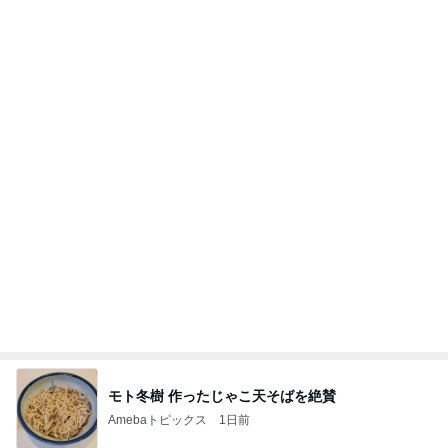
美味しいお茶とお菓子で。母とティータイム
小林礼奈オフィシャルブログ「小林礼奈のブーブー
9日前
ブログ」Powered by Ameba
可愛すぎてたまらないラゲージタグ
Amebaトピックス
18時間前
《3年連続》瑶子さま 懇意の高級カーディーラー
協賛のイベントにご出席…宮内庁が懸念する“熱心
すぎ
hirokoの✿Love＆Awakening✿
9日前