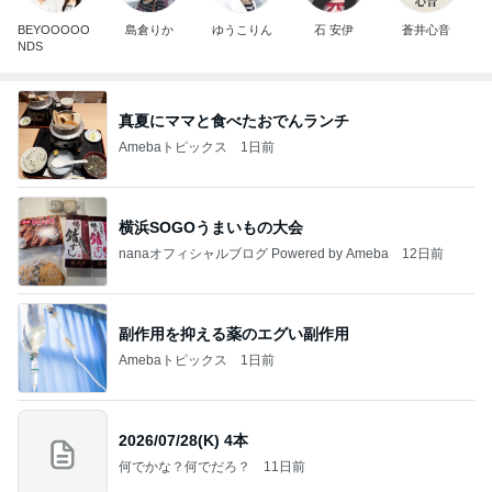
BEYOOOOO
島倉りか
ゆうこりん
石 安伊
蒼井心音
NDS
真夏にママと食べたおでんランチ
Amebaトピックス
1日前
横浜SOGOうまいもの大会
nanaオフィシャルブログ Powered by Ameba
12日前
副作用を抑える薬のエグい副作用
Amebaトピックス
1日前
2026/07/28(K) 4本
何でかな？何でだろ？
11日前