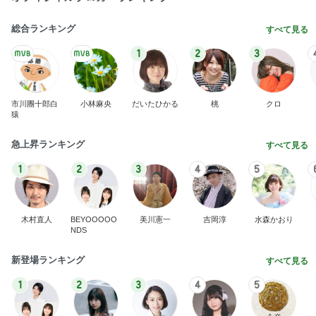
総合ランキング
すべて見る
1
2
3
市川團十郎白
小林麻央
だいたひかる
桃
クロ
猿
急上昇ランキング
すべて見る
1
2
3
4
5
木村直人
BEYOOOOO
美川憲一
吉岡淳
水森かおり
NDS
新登場ランキング
すべて見る
1
2
3
4
5