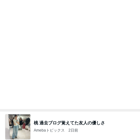
ポップマートDIMOO×ピクサー☆
ディズニーファン Dのブログ
8日前
堀ちえみの夫 並んで食べたつけ麺
Amebaトピックス
1日前
美味しいお茶とお菓子で。母とティータイム
小林礼奈オフィシャルブログ「小林礼奈のブーブー
9日前
ブログ」Powered by Ameba
葬式する金もなく直葬も無理な家
Amebaトピックス
1日前