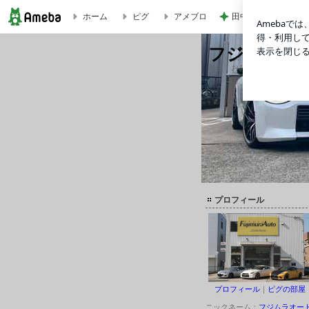
田中健 広島の放送
ホーム
ピグ
アメブロ
HKS ハイパーチャレンジ in 岡山国際サーキット | フジムラオートのブログ
フジムラオ
毎度！おおきに！京都のフジ
プロフィール
プロフィール
｜
ピグの部屋
ニックネーム：
フジムラオー