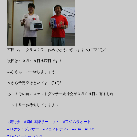
宮田っす！クラス２位！おめでとうございます ＼(⌒▽⌒)／
次回は１０月１８日水曜日です！
みなさん！ご一緒しましょう！
今から予定空けといてよ～(^○^)/
あっ！その前にロケットダンサー走行会が９月２４日に有るしね～
エントリーお待ちしてますよ～
#走行会
#岡山国際サーキット
#フジムラオート
#ロケットダンサー
#フェアレディZ
#Z34
#HKS
#ハイパーチャレンジ