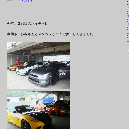
(
テーマ：
イベント
ん
(
(
位
↑
今年、２戦目のハイチャレ
ラ
c
ン
(
位
↑
キ
ラ
今回も、お客さんとスタッフと５人で参加してきました！
ン
ン
(
グ
キ
上
ン
昇
グ
上
昇
ー
ソ