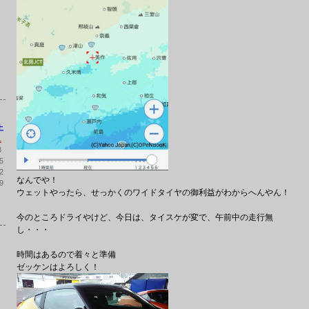
土
1
8
5
2
なんでや！
9
ウェットやったら、せっかくのワイドタイヤの御利益がわからへんやん！
今のところドライやけど、今日は、タイスケが変で、午前中の走行無
し・・・
時間はあるので着々と準備
ゼッケンはよろしく！