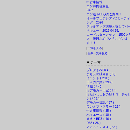
中古車情報
コソ練内容変更
SAC
コソ連＆BBQのご案内！
オールフェアレディZミーティ
ング 2026
スキルアップ講座と称してバ
ベキュー 2026.04.25.
ロードスターカップ 1500ク
ス 優勝おめでとうございま
す！！
[
一覧を見る
]
[
画像一覧を見る
]
テーマ
ブログ ( 2750 )
まもぉの独り言 ( 3 )
イベント ( 291 )
日々の作業 ( 296 )
情報 ( 17 )
旧デモカー日記 ( 1 )
旧たいしょおのＭＩＮＩチャ
ンジ ( 1 )
デモカー日記 ( 37 )
ワンオフマフラー ( 25 )
中古車情報 ( 35 )
ハイエース ( 10 )
８６・BRZ ( 46 )
R35 ( 26 )
Ｚ３３・Ｚ３４ ( 68 )