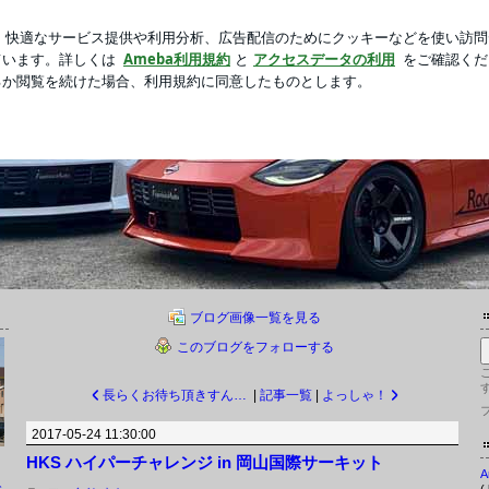
を見てした黙祷
新規登録
ロ
芸能人ブログ
人気ブログ
ートのブログ
ムラオートです。 フジムラオートの日常を紹介しております。
ブログ画像一覧を見る
このブログをフォローする
長らくお待ち頂きすんませんm(__)m
|
記事一覧
|
よっしゃ！
2017-05-24 11:30:00
HKS ハイパーチャレンジ in 岡山国際サーキット
ト