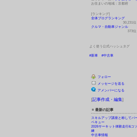
お住まいの地域：
京都府
[ランキング]
全体ブログランキング
30,231
クルマ・自動車ジャンル
373
よく使う公式ハッシュタグ
#新車
#中古車
フォロー
メッセージを送る
アメンバーになる
[
記事作成・編集
]
最新の記事
スキルアップ講座と称してバ
ベキュー
2026サーキット体験走行&コ
練
中古車情報