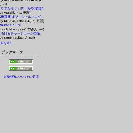
 by ameba-business-officialさ
 null)
『やすたろう』的 食の備忘録
 by yasajijioさん 更新)
高橋真麻 オフィシャルブログ「マーサ！マーサ！タカハシマーサ！」Powered by Ameba
 by takahashi-maasaさん 更新)
ha-koのブログ
 by chakkunnpi-42623さん null)
とろけるチャーシューが自慢のラーメン専門店「龍花」豊岡駅徒歩10分
 by ramenryukaさん null)
一覧を見る
ブックマーク
※著作権についてのご注意