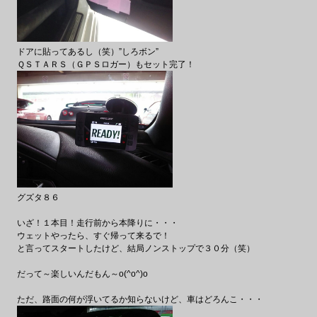
ドアに貼ってあるし（笑）”しろボン”
ＱＳＴＡＲＳ（ＧＰＳロガー）もセット完了！
グズタ８６
いざ！１本目！走行前から本降りに・・・
ウェットやったら、すぐ帰って来るで！
と言ってスタートしたけど、結局ノンストップで３０分（笑）
だって～楽しいんだもん～o(^o^)o
ただ、路面の何が浮いてるか知らないけど、車はどろんこ・・・