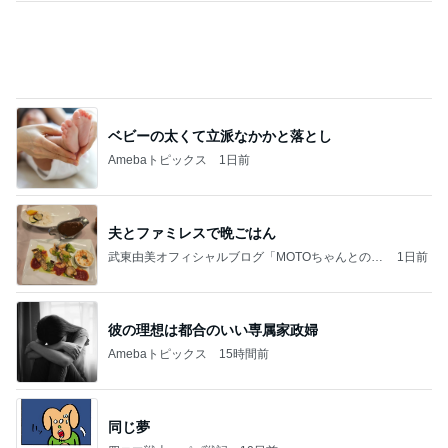
顧問の話ぶりに感じた違和感と怒り
Amebaトピックス
1日前
力強いジャンプをまるで天上の美しさのように軽や
かに着氷その芸術性によって心奪われる魔法を織り
なす
フィギュアスケート応援（くまはともだち）
2日前