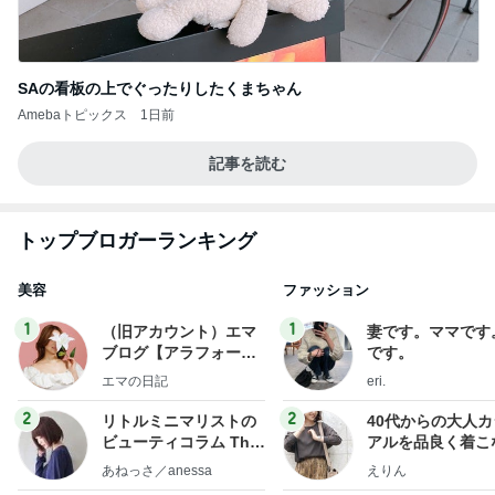
SAの看板の上でぐったりしたくまちゃん
Amebaトピックス
1日前
記事を読む
トップブロガーランキング
美容
ファッション
1
1
（旧アカウント）エマ
妻です。ママです
ブログ【アラフォー会
です。
社売却セカンドライ
エマの日記
eri.
フ】
2
2
リトルミニマリストの
40代からの大人
ビューティコラム The
アルを品良く着こ
little minimalist's bea
ファッションブロ
あねっさ／anessa
えりん
uty colum