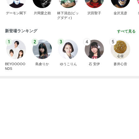
デーモン閣下
片岡愛之助
林下清志(ビッ
沢田聖子
金沢克彦
グダディ)
新登場ランキング
すべて見る
1
2
3
4
5
BEYOOOOO
島倉りか
ゆうこりん
石 安伊
蒼井心音
NDS
夫婦喧嘩でマザコンを自白した夫弟
Amebaトピックス
2日前
広島原爆の日 市長の言葉に動揺する総理
ブルーサファイア
2日前