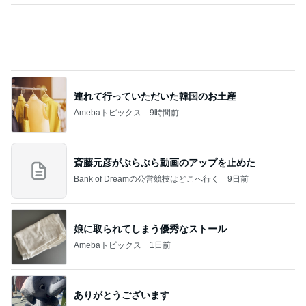
野沢 バブル時代の仲間と焼肉ランチ
Amebaトピックス
1日前
７人待ち
沢田聖子オフィシャルブログ「In My Heartな旅日
3日前
記」by Ameba