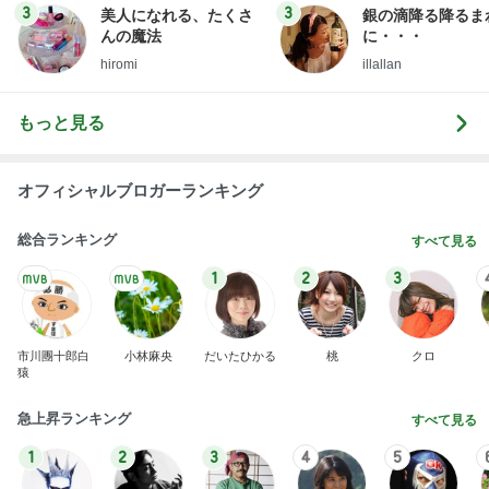
3
3
美人になれる、たくさ
銀の滴降る降るま
んの魔法
に・・・
hiromi
illallan
もっと見る
オフィシャルブロガーランキング
総合ランキング
すべて見る
1
2
3
市川團十郎白
小林麻央
だいたひかる
桃
クロ
猿
急上昇ランキング
すべて見る
1
2
3
4
5