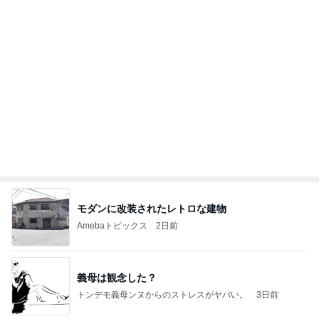
ベビーの太くて立派なかかと落とし
Amebaトピックス
1日前
夫とファミレスで晩ごはん
武東由美オフィシャルブログ「MOTOちゃんとのは
1日前
っぴぃな毎日」Powered by Ameba
彼の理想は都合のいい専属家政婦
Amebaトピックス
15時間前
同じ夢
四コマ戦士 パパ戦記
10日前