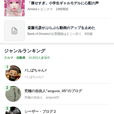
「痩せすぎ」小学生ギャルモデルに心配の声
Amebaトピックス
18時間前
斎藤元彦がぶらぶら動画のアップを止めた
Bank of Dreamの公営競技はどこへ行く
9日前
ジャンルランキング
クルマ・自動車
10,903人参加中
1
⚡️しばちゃん⚡
⚡️しばちゃん⚡️
2
究極の自由人”angura_05"のブログ
究極の自由人 angura05
3
シーザー・ブログ２