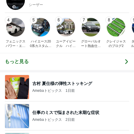
シーザー
4
5
6
7
8
フェニックス
ハイエース20
ユーアイビー
グローバルオ
クレイジャス
パワー・エチ
0系カスタム車
クル ハイエ
ート熱血仕入
のブログ2
ル
ゼンヤ横山の
販売茨城
ース200系完
れブログ
C
言いたい放題
全マスターブ
ログ
もっと見る
古村 夏仕様の弾性ストッキング
Amebaトピックス
1日前
仕事のミスで悩まされた末期な症状
Amebaトピックス
2日前