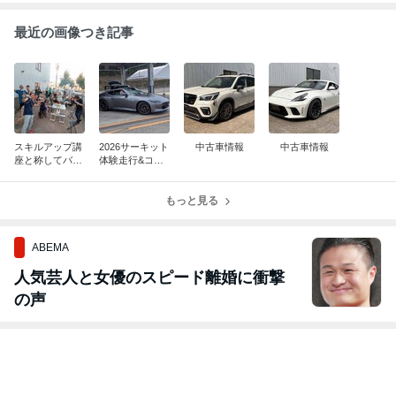
最近の画像つき記事
スキルアップ講
2026サーキット
中古車情報
中古車情報
座と称してバー
体験走行&コソ
ベキュー
練
もっと見る
ABEMA
人気芸人と女優のスピード離婚に衝撃
の声