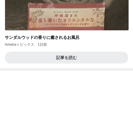
だいたの夫 親しみを感じるアフロ仏
Amebaトピックス
18時間前
【Hey! Say! JUMP ONE NIGHT VOYAGE】2026.
7/27
公式投稿まとめちゃいました。～HSJ＆UT&K.O.
12日前
～