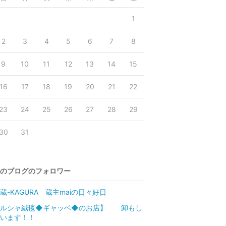
1
2
3
4
5
6
7
8
9
10
11
12
13
14
15
16
17
18
19
20
21
22
23
24
25
26
27
28
29
30
31
のブログのフォロワー
蔵-KAGURA 蔵主maiの日々好日
ペルシャ絨毯◆ギャッベ◆のお店】 卸もし
います！！