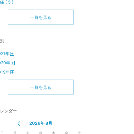
痛 ( 5 )
一覧を見る
別
021
年
開
020
年
く
開
019
年
く
開
く
一覧を見る
レンダー
2026年 8月
日
月
火
水
木
金
土