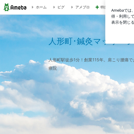
特盛W丼を頼んだら
ホーム
ピグ
アメブロ
人形町･鍼灸マッサージ藤倉治療院のブログ
人形町･鍼灸マッサー
人形町駅徒歩1分！創業115年。肩こり腰痛
療院