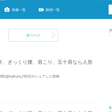
画像一覧
動画一覧
プ
次ページ
9年、ぎっくり腰、肩こり、五十肩なら人形
(@fujikura_1902)がシェアした投稿
全