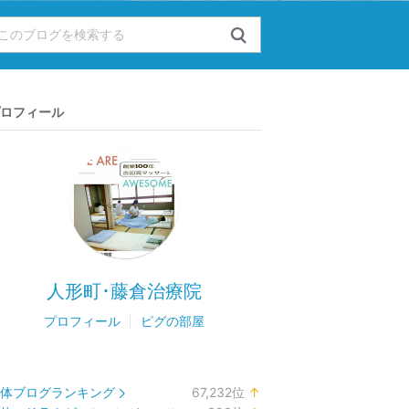
ロフィール
人形町･藤倉治療院
プロフィール
ピグの部屋
体ブログランキング
67,232
位
↑
ラ