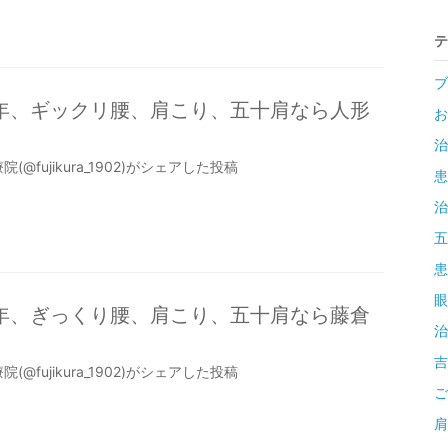
テ
ブ
9年、ギックリ腰、肩こり、五十肩なら人形
お
治
(@fujikura_1902)がシェアした投稿
患
治
五
患
眼
9年、ぎっくり腰、肩こり、五十肩なら藤倉
治
吉
(@fujikura_1902)がシェアした投稿
ご
肩