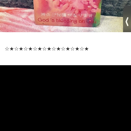
☆★☆★☆★☆★
☆★☆★☆★☆★☆★