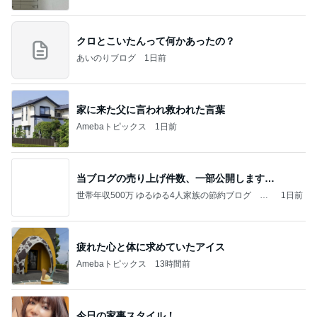
クロとこいたんって何かあったの？
あいのりブログ
1日前
家に来た父に言われ救われた言葉
Amebaトピックス
1日前
当ブログの売り上げ件数、一部公開します…
世帯年収500万 ゆるゆる4人家族の節約ブログ 〜
1日前
ケチ旦那と金銭感覚マヒ嫁の日々〜
疲れた心と体に求めていたアイス
Amebaトピックス
13時間前
今日の家事スタイル！