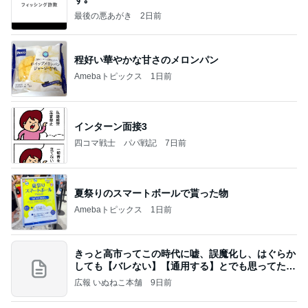
最後の悪あがき
2日前
程好い華やかな甘さのメロンパン
Amebaトピックス
1日前
インターン面接3
四コマ戦士 パパ戦記
7日前
夏祭りのスマートボールで貰った物
Amebaトピックス
1日前
きっと高市ってこの時代に嘘、誤魔化し、はぐらか
しても【バレない】【通用する】とでも思ってたん
だろ
広報 いぬねこ本舗
9日前