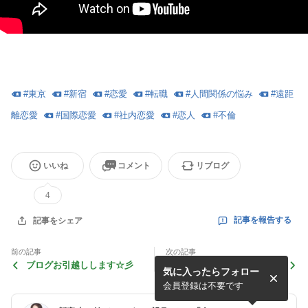
#
東京
#
新宿
#
恋愛
#
転職
#
人間関係の悩み
#
遠距
離恋愛
#
国際恋愛
#
社内恋愛
#
恋人
#
不倫
いいね
コメント
リブログ
4
記事を報告する
記事をシェア
前の記事
次の記事
ブログお引越しします☆彡
【占いの窓・みんなの声】◆
気に入ったらフォロー
フクヤマ様より◆
会員登録は不要です