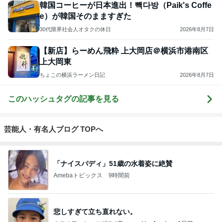
韓国コーヒーが日本進出！빽다방（Paik's Coffe
e）が韓国そのまますぎた
30代限界社会人オタクの休日
2026年8月7日
【新店】らーめん飛粋 上大岡店＠横浜市港南区
上大岡東
ちょこの横浜ラーメン日記
2026年8月7日
このハッシュタグの記事を見る
芸能人・有名人ブログ TOPへ
「ナイスバディ」51歳の水着姿に絶賛
Amebaトピックス
9時間前
悲しすぎて立ち直れない。