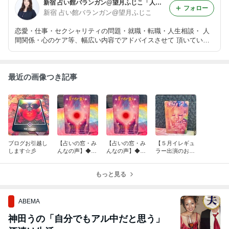
新宿 占い館バランガン@望月ふじこ「人生の主役はあなたです☆彡」
フォロー
新宿 占い館バランガン@望月ふじこ
恋愛・仕事・セクシャリティの問題・就職・転職・人生相談・ 人
間関係・心のケア等、幅広い内容でアドバイスさせて 頂いていま
す。 自分らしく前向きに楽しく生きましょう☆ 東京都新宿区新宿
３丁目２８−１５ Trn新宿ビル ５F
最近の画像つき記事
ブログお引越し
【占いの窓・み
【占いの窓・み
【５月イレギュ
します☆彡
んなの声】◆フ
んなの声】◆匿
ラー出演のお知
クヤマ様より◆
名希望様より◆
らせ】☆彡
もっと見る
ABEMA
神田うの「自分でもアル中だと思う」