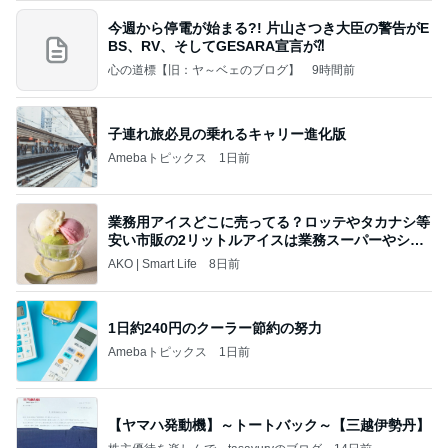
今週から停電が始まる?! 片山さつき大臣の警告がE
BS、RV、そしてGESARA宣言が⁈
心の道標【旧：ヤ～ベェのブログ】
9時間前
子連れ旅必見の乗れるキャリー進化版
Amebaトピックス
1日前
業務用アイスどこに売ってる？ロッテやタカナシ等
安い市販の2リットルアイスは業務スーパーやシャ
トレ
AKO | Smart Life
8日前
1日約240円のクーラー節約の努力
Amebaトピックス
1日前
【ヤマハ発動機】～トートバック～【三越伊勢丹】