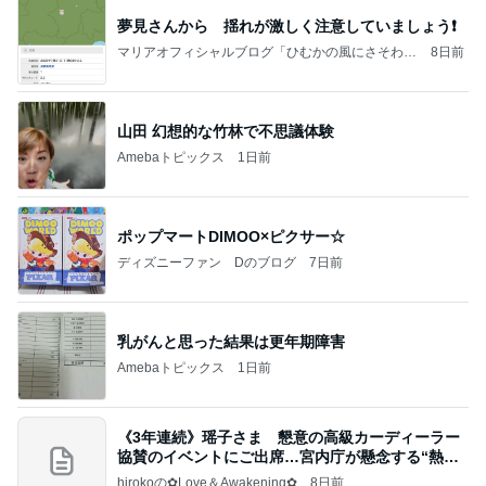
夢見さんから 揺れが激しく注意していましょう❗️
マリアオフィシャルブログ「ひむかの風にさそわれ
8日前
て」Powered by Ameba
山田 幻想的な竹林で不思議体験
Amebaトピックス
1日前
ポップマートDIMOO×ピクサー☆
ディズニーファン Dのブログ
7日前
乳がんと思った結果は更年期障害
Amebaトピックス
1日前
《3年連続》瑶子さま 懇意の高級カーディーラー
協賛のイベントにご出席…宮内庁が懸念する“熱心
すぎ
hirokoの✿Love＆Awakening✿
8日前