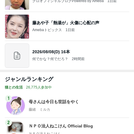
クロオフィシャルブログPowered by Ameba
1日前
藤あや子「熱湯が」火傷に心配の声
Amebaトピックス
1日前
2026/08/08(D) 16本
何でかな？何でだろ？
2時間前
ジャンルランキング
猫との生活
26,775人参加中
1
母さんは今日も世話をやく
藤緒 ミルカ
2
ＮＰＯ法人ねこけん Official Blog
ＮＰＯ法人ねこけん