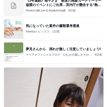
《3年連続》瑶子さま 懇意の高級カーディーラー
協賛のイベントにご出席…宮内庁が懸念する“熱心
すぎ
hirokoの✿Love＆Awakening✿
8日前
気になっていた案件の書類選考通過
Amebaトピックス
1日前
夢見さんから 揺れが激しく注意していましょう❗️
マリアオフィシャルブログ「ひむかの風にさそわれ
8日前
て」Powered by Ameba