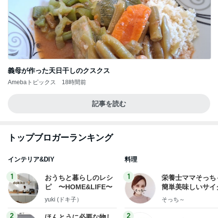
義母が作った天日干しのクスクス
Amebaトピックス
18時間前
記事を読む
トップブロガーランキング
インテリア&DIY
料理
1
1
おうちと暮らしのレシ
栄養士ママそっち
ピ 〜HOME&LIFE〜
簡単美味しいサイ
献立
yuki (ドキ子）
そっち～
2
2
ほんとうに必要な物し