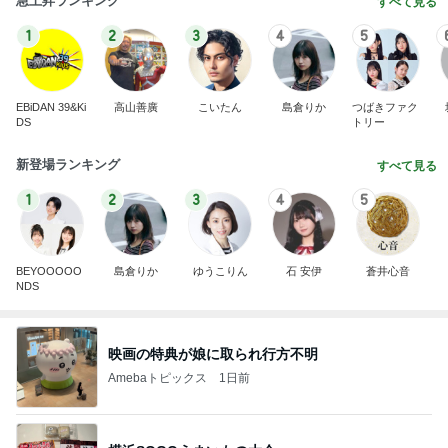
急上昇ランキング
すべて見る
1
2
3
4
5
EBiDAN 39&Ki
高山善廣
こいたん
島倉りか
つばきファク
DS
トリー
新登場ランキング
すべて見る
1
2
3
4
5
BEYOOOOO
島倉りか
ゆうこりん
石 安伊
蒼井心音
NDS
映画の特典が娘に取られ行方不明
Amebaトピックス
1日前