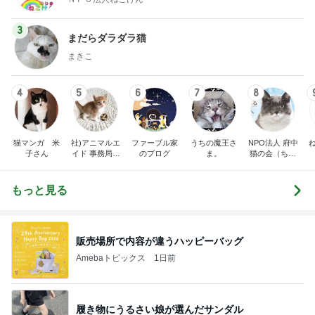
3
まだらダラダラ猫
まきこ
4
5
6
7
8
猫マンガ 米
社)アニマルエ
ファーブル家
うちの魔王さ
NPO法人 府中
子さん
イド 事務局＆
のブログ
ま。
猫の会（ちゅ
みんなの日記
ー猫）
もっと見る
販売場所で内容が違うハッピーバッグ
Amebaトピックス
1日前
履き物にうるさい娘が選んだサンダル