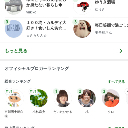
ゆうき酒場
か持たない暮らし◆Ke
ゆうき
ep Life Simple◆〜イ
yukiko
ンテリアのきろく〜
3
3
１００均・カルディ大
毎日笑顔で過ごし
好き！食いしん坊☆き
モモ母さん
らりん☆のブログ
☆きらりん☆
もっと見る
オフィシャルブロガーランキング
総合ランキング
すべて見る
1
2
3
市川團十郎白
小林麻央
だいたひかる
桃
クロ
猿