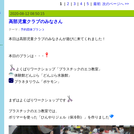
1
|
2
|
3
|
4
|
5
|
最初
次のページへ
>>
さ
2020-08-12 08:50:15
高部児童クラブのみなさん
テーマ：
予約団体プラン
本日は高部児童クラブのみなさんが遊びに来てくれました！
本日のプランは・・・
よくばりワークショップ「プラスチックのエコ教室」
体験館どんぶら「どんぶら水族館」
プラネタリウム「ポケモン」
まずはよくばりワークショップです
プラスチックのエコ教室では、
ポリマーを使った「ひんやりジェル（保冷剤）」を作りました