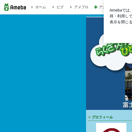
アグネス 泳ぎに来
ホーム
ピグ
アメブロ
中部道の駅「富士川楽座」のスタッフｂｌｏｇ
プロフィール