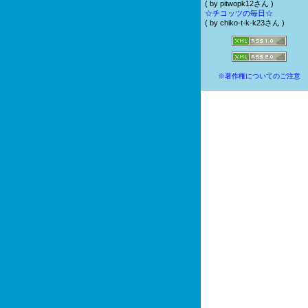
( by pitwopk12さん )
☆チコッツの毎日☆
( by chiko-t-k-k23さん )
※著作権についてのご注意