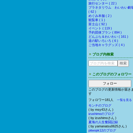
旅行センター ( 22 )
プラネタリウム わいわい劇
( 62 )
めぐみ本舗 ( 2 )
観覧車 ( 1 )
富士山 ( 92 )
イベント ( 119 )
予約団体プラン ( 894 )
どんぶら＆わいわい ( 161 )
道の駅いろいろ ( 6 )
ご当地キャラグッズ ( 4 )
ブログ内検索
このブログのフォロワー
フォロー
このブログの更新情報が届き
す
フォロワー181人
一覧を見る
モンチのブログ
( by msy43さん )
izushimoのブログ
( by izushimoさん )
夏海の人生奮闘記録
( by yamanatsu0625さん )
pitwopk12のブログ