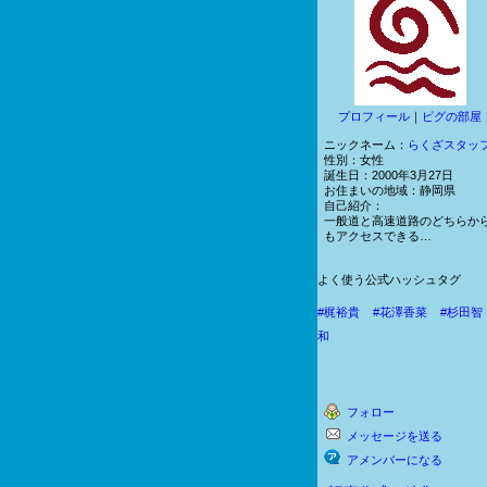
プロフィール
｜
ピグの部屋
ニックネーム：
らくざスタッ
性別：
女性
誕生日：
2000年3月27日
お住まいの地域：
静岡県
自己紹介：
一般道と高速道路のどちらか
もアクセスできる…
よく使う公式ハッシュタグ
#梶裕貴
#花澤香菜
#杉田智
和
フォロー
メッセージを送る
アメンバーになる