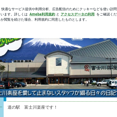
る孫と会う予定
新規登録
ロ
芸能人ブログ
人気ブログ
道の駅 富士川楽座です！