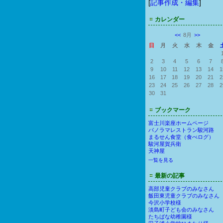
[
記事作成・編集
]
カレンダー
<<
8月
>>
日
月
火
水
木
金
2
3
4
5
6
7
9
10
11
12
13
14
1
16
17
18
19
20
21
2
23
24
25
26
27
28
2
30
31
ブックマーク
富士川楽座ホームページ
パノラマレストラン駿河路
まるせん食堂（食べログ）
駿河屋賀兵衛
天神屋
一覧を見る
最新の記事
高部児童クラブのみなさん
飯田東児童クラブのみなさん
今沢小学校様
淡島町子ども会のみなさん
たちばな幼稚園様