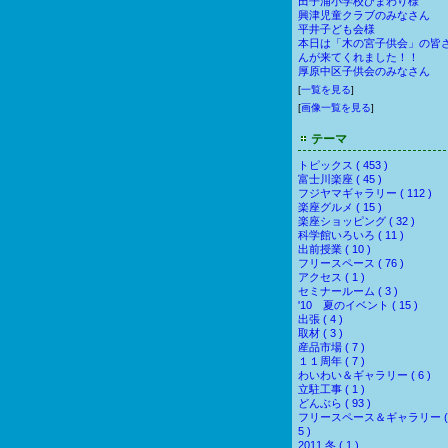
田子浦小学校ひまわり様
興津児童クラブのみなさん
平井子ども会様
本日は「木の宮子供会」の皆
んが来てくれました！！
厚原中区子供会のみなさん
[
一覧を見る
]
[
画像一覧を見る
]
テーマ
トピックス ( 453 )
富士川楽座 ( 45 )
フジヤマギャラリー ( 112 )
楽座グルメ ( 15 )
楽座ショッピング ( 32 )
科学館いろいろ ( 11 )
出前授業 ( 10 )
フリースペース ( 76 )
アクセス ( 1 )
セミナールーム ( 3 )
'10 夏のイベント ( 15 )
出張 ( 4 )
取材 ( 3 )
産品市場 ( 7 )
１１周年 ( 7 )
わいわい＆ギャラリー ( 6 )
立駐工事 ( 1 )
どんぶら ( 93 )
フリースペース＆ギャラリー (
5 )
2011 冬 ( 1 )