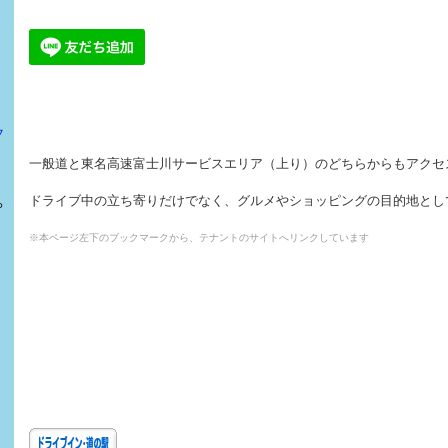
フ
一般道と東名高速富士川サービスエリア（上り）の
どちらからもアクセ
ドライブ中の立ち寄りだけでなく、グルメやショッピングの
目的地とし
ら
※本ページ左下のブックマークから、テナントのサイトへリンクしています