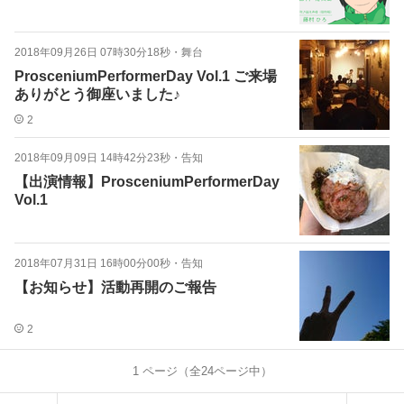
2018年09月26日 07時30分18秒
・
舞台
ProsceniumPerformerDay Vol.1 ご来場
ありがとう御座いました♪
2
2018年09月09日 14時42分23秒
・
告知
【出演情報】ProsceniumPerformerDay
Vol.1
2018年07月31日 16時00分00秒
・
告知
【お知らせ】活動再開のご報告
2
1
ページ（全
24
ページ中）