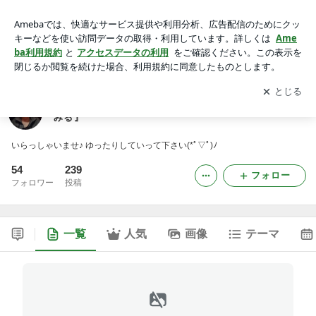
藤村ひろ OFFICIAL BLOG 『ひろーい世界を歩いてみる』
アプリをダウンロードして
ブログの更新通知
を受け取りまし
開く
ょう。
藤村ひろ OFFICIAL BLOG 『ひろーい世界を歩いて
みる』
いらっしゃいませ♪ ゆったりしていって下さい(*ﾟ▽ﾟ)ﾉ
54
239
フォロー
フォロワー
投稿
一覧
人気
画像
テーマ