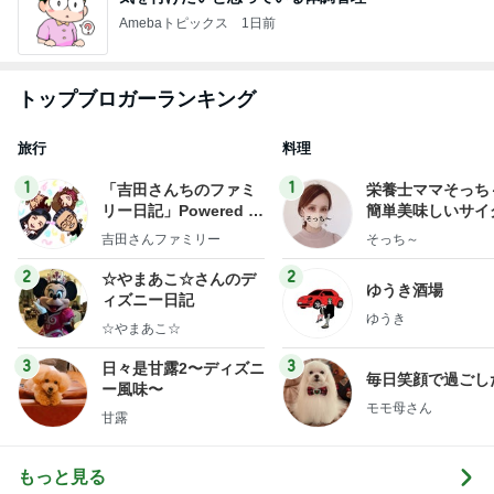
Amebaトピックス
1日前
トップブロガーランキング
旅行
料理
1
1
「吉田さんちのファミ
栄養士ママそっち
リー日記」Powered b
簡単美味しいサイ
y Ameba 吉田さんファ
献立
吉田さんファミリー
そっち～
ミリーオフィシャルブ
ログ
2
2
☆やまあこ☆さんのデ
ゆうき酒場
ィズニー日記
ゆうき
☆やまあこ☆
3
3
日々是甘露2〜ディズニ
毎日笑顔で過ごし
ー風味〜
モモ母さん
甘露
もっと見る