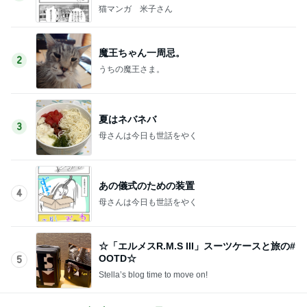
猫マンガ 米子さん
魔王ちゃん一周忌。
2
うちの魔王さま。
夏はネバネバ
3
母さんは今日も世話をやく
あの儀式のための装置
4
母さんは今日も世話をやく
☆「エルメスR.M.S III」スーツケースと旅の#
OOTD☆
5
Stella’s blog time to move on!