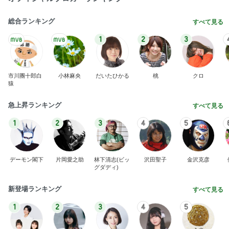
総合ランキング
すべて見る
1
2
3
市川團十郎白
小林麻央
だいたひかる
桃
クロ
猿
急上昇ランキング
すべて見る
1
2
3
4
5
デーモン閣下
片岡愛之助
林下清志(ビッ
沢田聖子
金沢克彦
グダディ)
新登場ランキング
すべて見る
1
2
3
4
5