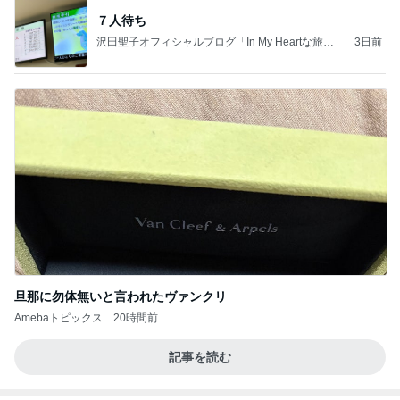
７人待ち
沢田聖子オフィシャルブログ「In My Heartな旅日
3日前
記」by Ameba
旦那に勿体無いと言われたヴァンクリ
Amebaトピックス
20時間前
記事を読む