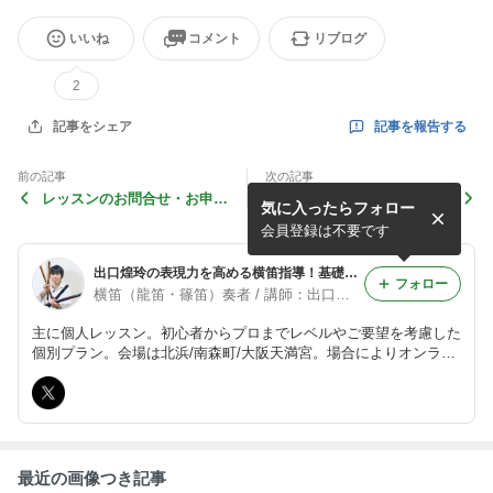
いいね
コメント
リブログ
2
記事を報告する
記事をシェア
前の記事
次の記事
レッスンのお問合せ・お申込
基礎を徹底する理由
気に入ったらフォロー
について
会員登録は不要です
出口煌玲の表現力を高める横笛指導！基礎の徹底により上級テクニックまで伝授！
フォロー
横笛（龍笛・篠笛）奏者 / 講師：出口煌玲
主に個人レッスン。初心者からプロまでレベルやご要望を考慮した
個別プラン。会場は北浜/南森町/大阪天満宮。場合によりオンライ
ンレッスンも可。 篠笛・龍笛・田楽笛など対応。 気軽に習いたい
方は大阪・枚方・八幡などに教室やサークルあり。 主催：ルビー
産業株式会社
最近の画像つき記事