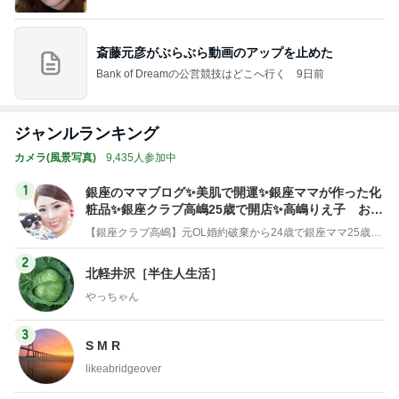
斎藤元彦がぶらぶら動画のアップを止めた
Bank of Dreamの公営競技はどこへ行く
9日前
ジャンルランキング
カメラ(風景写真)
9,435人参加中
1
銀座のママブログ✨美肌で開運✨銀座ママが作った化
粧品✨銀座クラブ高嶋25歳で開店✨高嶋りえ子 お着
物でエルメス バーキン コーデ
【銀座クラブ高嶋】元OL婚約破棄から24歳で銀座ママ25歳でオーナーママ銀座 美肌で開運♡パワースポット巡り高嶋りえ子ブログ
2
北軽井沢［半住人生活］
やっちゃん
3
S M R
likeabridgeover