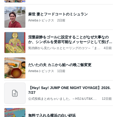
ba 吉田さんファミリーオフィシャルブログ
麻世 妻とフードコートのミシュラン
Amebaトピックス
2日前
涅槃寂静をゴールに設定することがなぜ大事なの
か、シンボルを受容可能なメッセージとして投げる
ことが
気功師から見たバレエとヒーリングのコツ～「まと
4日前
いのば」ブログ
だいたの夫 カニから鮭への晩ご飯変更
Amebaトピックス
1日前
【Hey! Say! JUMP ONE NIGHT VOYAGE】2026.
7/27
公式投稿まとめちゃいました。～HSJ＆UT&K.O.
12日前
～
無料で入れる横浜の白い砂浜