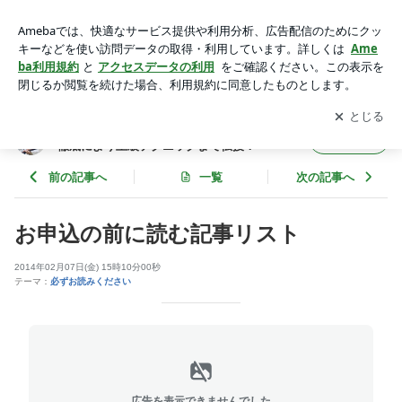
お申込の前に読む記事リスト | 出口煌玲の表現力を高める横笛
指導！基礎の徹底により上級テクニックまで伝授！
アプリをダウンロードして
ブログの更新通知
を受け取りまし
開く
ょう。
出口煌玲の表現力を高める横笛指導！基礎の
フォロー
徹底により上級テクニックまで伝授！
前の記事へ
一覧
次の記事へ
お申込の前に読む記事リスト
2014年02月07日(金) 15時10分00秒
テーマ：
必ずお読みください
広告を表示できませんでした