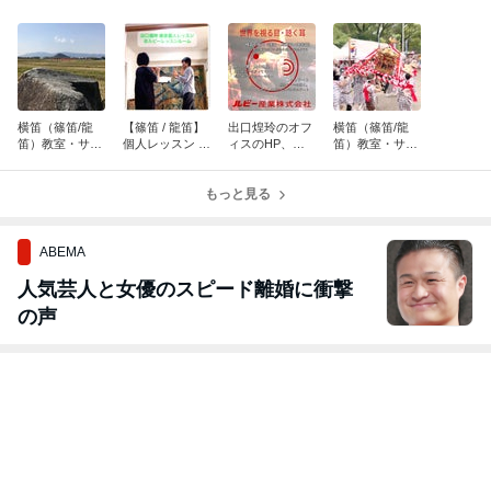
横笛（篠笛/龍
【篠笛 / 龍笛】
出口煌玲のオフ
横笛（篠笛/龍
笛）教室・サー
個人レッスン の
ィスのHP、リ
笛）教室・サー
クルの開催日
おすすめ！
ニューアルしま
クルの開催日
程 2026年8月
した！
程 2026年7月
もっと見る
ABEMA
人気芸人と女優のスピード離婚に衝撃
の声