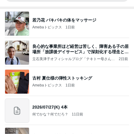
若乃花 バキバキの体をマッサージ
Amebaトピックス
1日前
良心的な事業所ほど経営は苦しく、障害ある子の居
場所「放課後デイサービス」で深刻化する理念と現
実の
立石美津子オフィシャルブログ「テキトー母さんの
2日前
すすめ」Powered by Ameba
古村 夏仕様の弾性ストッキング
Amebaトピックス
1日前
2026/07/27(K) 4本
何でかな？何でだろ？
11日前