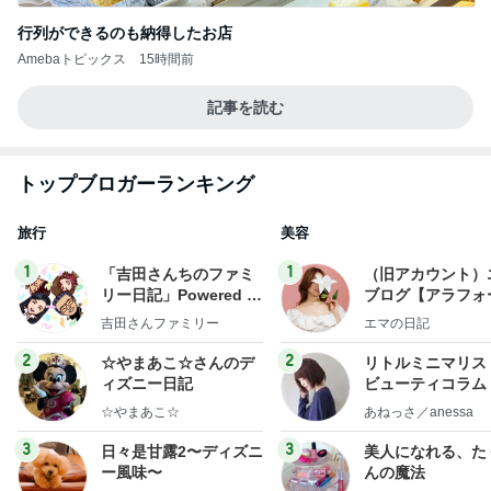
行列ができるのも納得したお店
Amebaトピックス
15時間前
記事を読む
トップブロガーランキング
旅行
美容
1
1
「吉田さんちのファミ
（旧アカウント）
リー日記」Powered b
ブログ【アラフォ
y Ameba 吉田さんファ
社売却セカンドラ
吉田さんファミリー
エマの日記
ミリーオフィシャルブ
フ】
ログ
2
2
☆やまあこ☆さんのデ
リトルミニマリス
ィズニー日記
ビューティコラム 
little minimalist'
☆やまあこ☆
あねっさ／anessa
uty colum
3
3
日々是甘露2〜ディズニ
美人になれる、た
ー風味〜
んの魔法