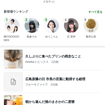
グダディ)
新登場ランキング
すべて見る
1
2
3
4
5
BEYOOOOO
島倉りか
ゆうこりん
石 安伊
蒼井心音
NDS
久しぶりに食べたプリンの残念なこと
Amebaトピックス
1日前
広島原爆の日 市長の言葉に動揺する総理
ブルーサファイア
2日前
朝から遊んだ後のまさかの二度寝