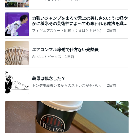
力強いジャンプをまるで天上の美しさのように軽や
かに着氷その芸術性によって心奪われる魔法を織り
なす
フィギュアスケート応援（くまはともだち）
2日前
エアコンフル稼働で仕方ない光熱費
Amebaトピックス
1日前
義母は観念した？
トンデモ義母ンヌからのストレスがヤバい。
2日前