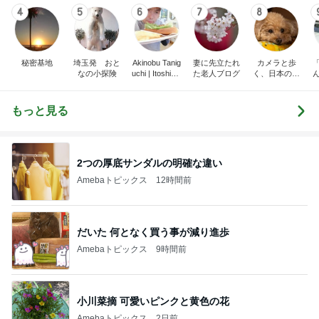
4
5
6
7
8
秘密基地
埼玉発 おと
Akinobu Tanig
妻に先立たれ
カメラと歩
なの小探険
uchi | Itoshima
た老人ブログ
く、日本の風
Landscape Ph
景スナップ紀
otographer
行
もっと見る
2つの厚底サンダルの明確な違い
Amebaトピックス
12時間前
だいた 何となく買う事が減り進歩
Amebaトピックス
9時間前
小川菜摘 可愛いピンクと黄色の花
Amebaトピックス
2日前