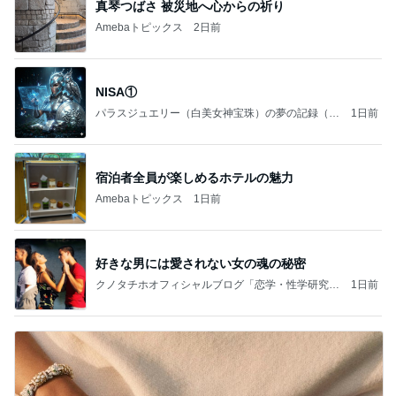
真琴つばさ 被災地へ心からの祈り
Amebaトピックス
2日前
NISA①
パラスジュエリー（白美女神宝珠）の夢の記録（続
1日前
編）
宿泊者全員が楽しめるホテルの魅力
Amebaトピックス
1日前
好きな男には愛されない女の魂の秘密
クノタチホオフィシャルブログ「恋学・性学研究
1日前
室」Powered by Ameba