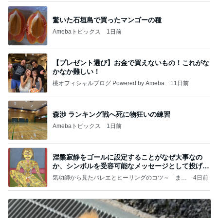
驚いた石垣島で買ったマンゴーの種
Amebaトピックス
1日前
【プレゼント選び】お金で買えないもの！これがな
かなか難しい！
桃オフィシャルブログ Powered by Ameba
11日前
森渉 ランキング戦へ死に物狂いの練習
Amebaトピックス
1日前
涅槃寂静をゴールに設定することがなぜ大事なの
か、シンボルを受容可能なメッセージとして投げる
ことが
気功師から見たバレエとヒーリングのコツ～「まと
4日前
いのば」ブログ