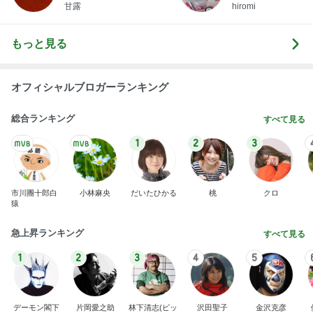
甘露
hiromi
もっと見る
オフィシャルブロガーランキング
総合ランキング
すべて見る
1
2
3
市川團十郎白
小林麻央
だいたひかる
桃
クロ
猿
急上昇ランキング
すべて見る
1
2
3
4
5
デーモン閣下
片岡愛之助
林下清志(ビッ
沢田聖子
金沢克彦