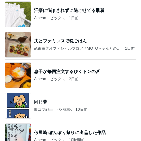
汗疹に悩まされずに過ごせてる肌着
Amebaトピックス
1日前
夫とファミレスで晩ごはん
武東由美オフィシャルブログ「MOTOちゃんとのは
1日前
っぴぃな毎日」Powered by Ameba
息子が毎回注文するびくドンの〆
Amebaトピックス
2日前
同じ夢
四コマ戦士 パパ戦記
10日前
假屋崎 ぼんぼり祭りに出品した作品
Amebaトピックス
10時間前