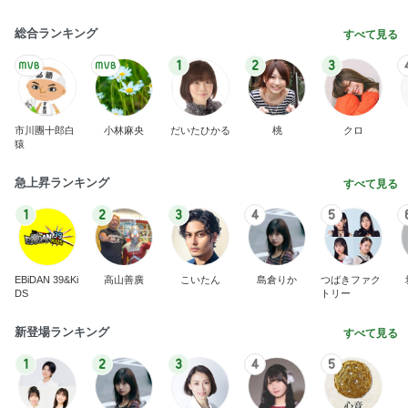
旦那に言われ電話で聞いた母の不調
Amebaトピックス
2日前
横浜SOGOうまいもの大会
nanaオフィシャルブログ Powered by Ameba
11日前
注文住宅が高騰した知るべき現実
Amebaトピックス
2日前
2026/07/28(K) 4本
何でかな？何でだろ？
11日前