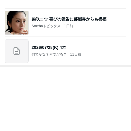
4
5
6
7
8
前敦やすすの
北澤 希世子の
ﾊﾟﾝｻｰﾌﾞﾛｸﾞ
Redrum
ヘアメイク宮
ブログ & 大谷
FASHION◆bl
澤舞がご提案
拝
翔平ファン俱
og
♩パーソナル
ir
楽部。
カラー&骨格
t
診断&顔分析
イ
もっと見る
メイクレッス
ンサロン【東
京・埼玉大
宮】