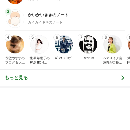
Amebaトピックス
1日前
原田龍二 気ままな愛猫との楽しみ
Amebaトピックス
1日前
レジェンド松下のなんでもプレゼン！
Amebaトピックス
1時間前
開店即満席になった油そばチェーン
Amebaトピックス
16時間前