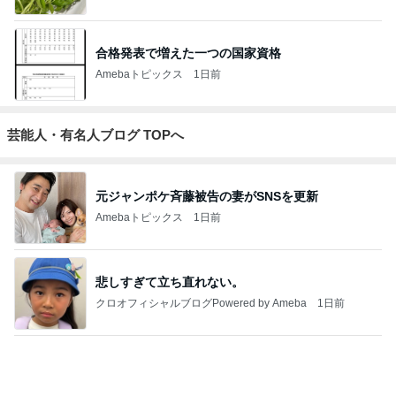
ジャンルランキング
10〜20代ファッション
7,160人参加中
1
ハリウッドセレブ通信～２
Moca11
2
私の日常
初心者HERMES日記🍊
3
かいかいききのノート
カイカイキキのノート