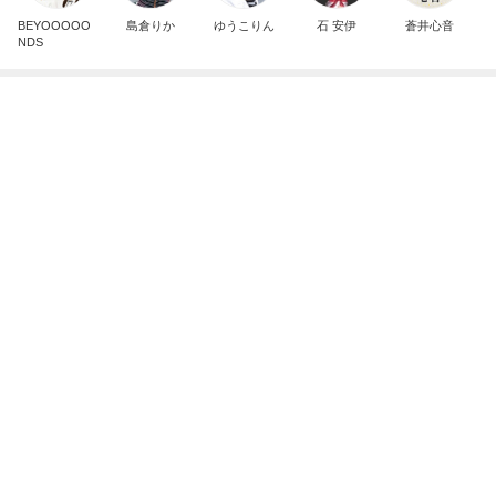
悪気はないがお願いを忘れる義母
Amebaトピックス
14時間前
悲しすぎて立ち直れない。
クロオフィシャルブログPowered by Ameba
1日前
台風直撃の時に連絡がなかった親族
Amebaトピックス
12時間前
明日は1人で