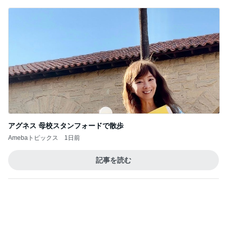
市川團十郎白
小林麻央
だいたひかる
桃
クロ
猿
急上昇ランキング
すべて見る
1
2
3
4
5
EBiDAN 39&Ki
高山善廣
こいたん
島倉りか
つばきファク
DS
トリー
新登場ランキング
すべて見る
1
2
3
4
5
BEYOOOOO
島倉りか
ゆうこりん
石 安伊
蒼井心音
NDS