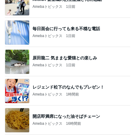
1
1
栄養士ママそっち～の
おうちと暮らしの
簡単美味しいサイクル
ピ 〜HOME&LI
献立
そっち～
yuki (ドキ子）
2
2
ほんとうに必要な
ゆうき酒場
か持たない暮らし
ゆうき
ep Life Simple
yukiko
ンテリアのきろく
3
3
１００均・カルデ
毎日笑顔で過ごしたい
好き！食いしん坊
モモ母さん
らりん☆のブログ
☆きらりん☆
もっと見る
オフィシャルブロガーランキング
総合ランキング
すべて見る
1
2
3