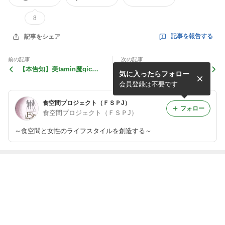
8
記事を報告する
記事をシェア
前の記事
次の記事
【本告知】美tamin魔gic
【認定生の紹介】認定講師・
気に入ったらフォロー
〜 Eat! See! Feel! 〜
コーディネーター干場晴美
会員登録は不要です
食空間プロジェクト（ＦＳＰJ）
フォロー
食空間プロジェクト（ＦＳＰJ）
～食空間と女性のライフスタイルを創造する～
最近の画像つき記事